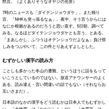
黙言。（よくありそうなオヤジの光景）
公式SNS
7時のニュースも「ダイテンジョウダケ」。また独り
言、「NHKも突っ張るなぁ」。夜中、そう言うからには
なにか根拠があるのだろうと思い直す。5日朝、調べて
みる。なるほどダイテンジョウダケとも言う、とある。
「まあしかし、ふつうはオテンショウだよなぁ」負け惜
しみをつぶやいて、この件とりあえずよしとした。
むずかしい漢字の読み方
ことしも多かった冬山の遭難、というほうに話をもって
いこうとしているのではない。放送アナウンサーのよく
ある、読み違え・言い間違いの話でもない（それならお
互いさまだ）。
日本語のなかの漢字をどう読むかは日本人でもむずかし
い。「大地震」は「おおじしん」だし、「大震災」は