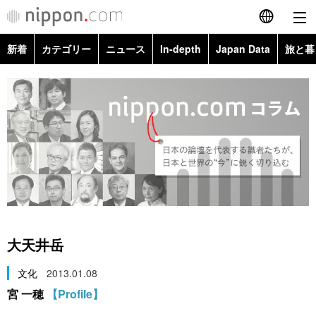
新着
カテゴリー
ニュース
In-depth
Japan Data
旅と暮
English
政治・外交
Topics
简体字
経済・ビジネス
Images
繁體字
カテゴリー
国際・海外
People
Français
政治・外交
ニュース
社会
東京
Español
経済・ビジネス
トップ
In-depth
文化
お知らせ
العربية
大天井岳
国際
アーカイブ
Japan Data
科学・技術
Русский
文化
2013.01.08
宮 一穂
【Profile】
社会
旅と暮らし
暮らし