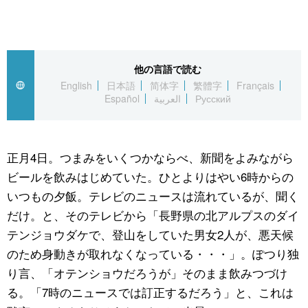
スポーツ・東京2020
文化
動画/Live
科学・技術
Books
他の言語で読む
English
日本語
简体字
繁體字
Français
暮らし
Cinema
Español
العربية
Русский
スポーツ・東京2020
Topics
正月4日。つまみをいくつかならべ、新聞をよみながら
ビールを飲みはじめていた。ひとよりはやい6時からの
Images
いつもの夕飯。テレビのニュースは流れているが、聞く
だけ。と、そのテレビから「長野県の北アルプスのダイ
People
テンジョウダケで、登山をしていた男女2人が、悪天候
のため身動きが取れなくなっている・・・」。ぽつり独
東京
り言、「オテンショウだろうが」そのまま飲みつづけ
る。「7時のニュースでは訂正するだろう」と、これは
お知らせ