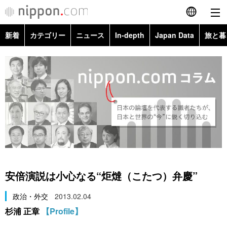
新着
カテゴリー
ニュース
In-depth
Japan Data
旅と暮
English
政治・外交
Topics
简体字
経済・ビジネス
Images
繁體字
カテゴリー
国際・海外
People
Français
政治・外交
ニュース
社会
東京
Español
経済・ビジネス
トップ
In-depth
文化
お知らせ
العربية
安倍演説は小心なる“炬燵（こたつ）弁慶”
国際
アーカイブ
Japan Data
科学・技術
Русский
政治・外交
2013.02.04
杉浦 正章
【Profile】
社会
旅と暮らし
暮らし