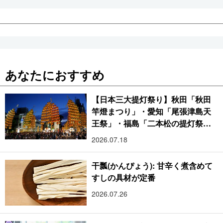
あなたにおすすめ
【日本三大提灯祭り】秋田「秋田
竿燈まつり」・愛知「尾張津島天
王祭」・福島「二本松の提灯祭
り」:おびただしい灯火が夜空を照
2026.07.18
らす光の祭典
干瓢(かんぴょう): 甘辛く煮含めて
すしの具材が定番
2026.07.26