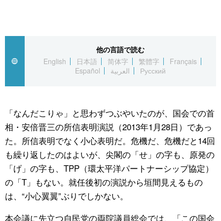
スポーツ・東京2020
文化
動画/Live
科学・技術
Books
他の言語で読む
English
日本語
简体字
繁體字
Français
暮らし
Cinema
Español
العربية
Русский
スポーツ・東京2020
Topics
「なんだこりゃ」と思わずつぶやいたのが、国会での首
相・安倍晋三の所信表明演説（2013年1月28日）であっ
Images
た。所信表明でなく小心表明だ。危機だ、危機だと14回
も繰り返したのはよいが、尖閣の「せ」の字も、原発の
People
「げ」の字も、TPP（環太平洋パートナーシップ協定）
の「T」もない。就任後初の演説から垣間見えるもの
東京
は、“小心翼翼”ぶりでしかない。
お知らせ
本会議に先立つ自民党の両院議員総会では、「この国会