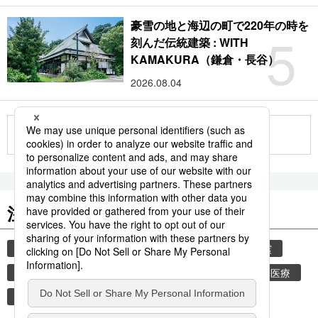
豪雪の地と海辺の町で220年の時を
5
刻んだ伝統建築 : WITH
KAMAKURA（鎌倉・長谷）
2026.08.04
もっと見る
注目のキーワード
共同通信ニュース
災害
気象・災害
地震
気象庁
津波
熊本
熊本地震
健康・医療
少子高齢化