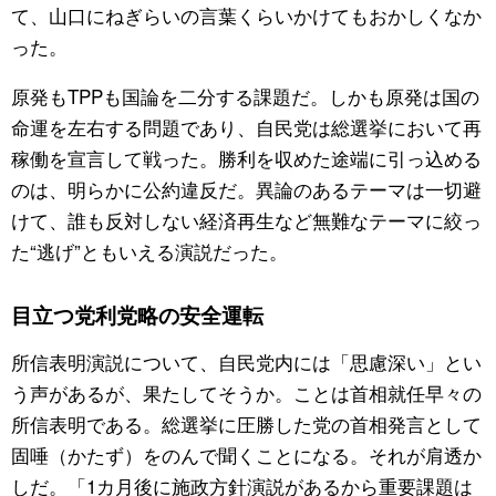
て、山口にねぎらいの言葉くらいかけてもおかしくなか
った。
原発もTPPも国論を二分する課題だ。しかも原発は国の
命運を左右する問題であり、自民党は総選挙において再
稼働を宣言して戦った。勝利を収めた途端に引っ込める
のは、明らかに公約違反だ。異論のあるテーマは一切避
けて、誰も反対しない経済再生など無難なテーマに絞っ
た“逃げ”ともいえる演説だった。
目立つ党利党略の安全運転
所信表明演説について、自民党内には「思慮深い」とい
う声があるが、果たしてそうか。ことは首相就任早々の
所信表明である。総選挙に圧勝した党の首相発言として
固唾（かたず）をのんで聞くことになる。それが肩透か
しだ。「1カ月後に施政方針演説があるから重要課題は