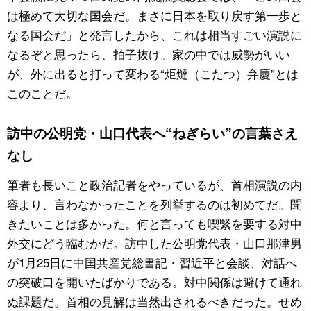
は極めて大切な国会だ。まさに日本を取り戻す第一歩と
公式SNS
なる国会だ」と発言したから、これは相当すごい演説に
なるぞと思ったら、拍子抜け。家の中では威勢がいい
が、外に出ると打って変わる“炬燵（こたつ）弁慶”とは
このことだ。
訪中の公明党・山口代表へ“ねぎらい”の言葉さえ
なし
筆者も長いこと政治記者をやっているが、首相演説の内
容より、言わなかったことを列挙するのは初めてだ。聞
きたいことは多かった。何と言っても喫緊を要する対中
外交にどう臨むかだ。訪中した公明党代表・山口那津男
が1月25日に中国共産党総書記・習近平と会談、対話へ
の突破口を開いたばかりである。対中関係は避けて通れ
ぬ課題だ。首相の見解は当然出されるべきだった。せめ