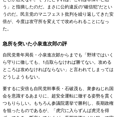
う」と指摘したのだ。まさに公約違反の“確信犯”だとい
うのだ。民主党のマニフェスト批判を繰り返してきた安
倍が、今度は攻守所を変えてで攻められることになっ
た。
急所を突いた小泉進次郎の評
自民党青年局長・小泉進次郞からまでも「野球ではいく
ら守りに徹しても、1点取らなければ勝てない。攻める
ところは攻めなければならない」と言われてしまっては
どうしようもない。
要するに安倍も自民党幹事長・石破茂も、衆参ねじれ国
会を意識するあまりに、超安全運転に徹する姿勢を貫く
つもりらしい。もちろん参議院選挙で勝利し、長期政権
を狙ったものであるが、「虎穴に入らずんば虎児を得