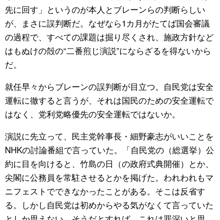
先に回す」というのが本人とブレーンらの判断らしい
が、まさに誤判断だ。なぜなら1カ月がたてば国会審議
の過程で、すべての課題は掘り尽くされ、施政方針など
はもぬけの殻の“二番煎じ演説”にならざるを得ないから
だ。
就任早々からブレーンの誤判断が目立つ。自民党は安全
運転に徹すると言うが、それは国民のための安全運転で
はなく、党利党略優先の安全運転ではないか。
演説に先立って、民主党幹事長・細野豪志がいいことを
NHKの討論番組で言っていた。「自民党の（総選挙）公
約に目を向けると、竹島の日（の政府式典開催）とか、
尖閣に公務員を常駐させるとかを掲げた。われわれもマ
ニフェストでできなかったことがある。そこは反省す
る。しかし自民党は初めからやる気がなくて言っていた
としか思えない。そうだとすれば、これは罪深いと思