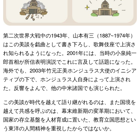
第二次世界大戦中の1943年、山本有三（1887~1974年）
はこの美談を戯曲として書き下ろし、歌舞伎座で上演さ
れ知られるようになった。2001年には、当時の小泉純一
郎首相が所信表明演説でこれに言及して話題になった。
海外でも、2003年竹元正美ホンジュラス大使のイニシア
ティブの下で、ホンジュラス人自身によって上演され
た。反響をよんで、他の中米諸国でも演じられた。
この美談が時代を越えて語り継がれるのは、また国境を
越えて共感を呼ぶのは、幕末維新期の変革期において、
国家の存立基盤を人材育成に置いた、教育立国思想とい
う東洋の人間精神を重視したからではないか。