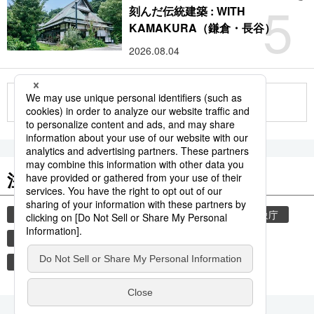
5
刻んだ伝統建築 : WITH
KAMAKURA（鎌倉・長谷）
2026.08.04
もっと見る
注目のキーワード
共同通信ニュース
和食
気象・災害
気象庁
食材
災害
地震
津波
観光
熊本地震