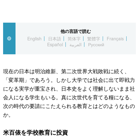
スポーツ・東京2020
文化
動画/Live
科学・技術
Books
他の言語で読む
English
日本語
简体字
繁體字
Français
暮らし
Cinema
Español
العربية
Русский
スポーツ・東京2020
Topics
現在の日本は明治維新、第二次世界大戦敗戦に続く、
「変革期」であろう。しかし大学では社会に出て即戦力
Images
になる実学が重宝され、日本史をよく理解しないまま社
会人になる学生もいる。真に次世代を育てる糧になる、
People
次の時代の要請にこたえられる教育とはどのようなもの
か。
東京
米百俵を学校教育に投資
お知らせ