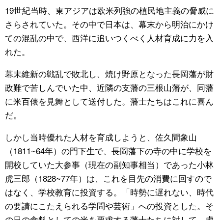
19世紀当時、東アジアは欧米列強の植民地主義の脅威に
公式SNS
さらされていた。その中で日本は、幕末から明治にかけ
ての混乱の中で、西洋に追いつくべく人材育成に力を入
れた。
幕末維新の戦乱で敗北し、焼け野原となった長岡藩が財
政難で苦しんでいた中、近隣の支藩の三根山藩が、同藩
に米百俵を見舞として送付した。藩士たちはこれに喜ん
だ。
しかし当時優れた人材を育成しようと、佐久間象山
（1811~64年）の門下生で、長岡藩下の寺の中に学校を
開校していた大参事（現在の副知事相当）であった小林
虎三郎（1828~77年）は、これを目先の消費に回すので
はなく、学校教育に投資する。「時勢に遅れない、時代
の要請にこたえられる学問や芸術」への投資とした。そ
の日の食料としての米を要求する藩士たちに対して、虎