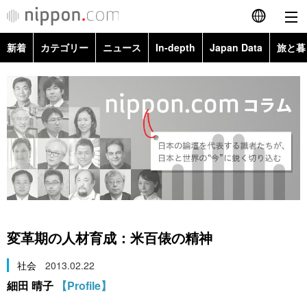
新着
カテゴリー
ニュース
In-depth
Japan Data
旅と暮
English
政治・外交
Topics
简体字
経済・ビジネス
Images
繁體字
カテゴリー
国際・海外
People
Français
政治・外交
ニュース
社会
東京
Español
経済・ビジネス
トップ
In-depth
文化
お知らせ
العربية
変革期の人材育成：米百俵の精神
国際
アーカイブ
Japan Data
科学・技術
Русский
社会
2013.02.22
細田 晴子
【Profile】
社会
旅と暮らし
暮らし