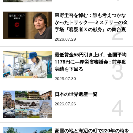
東野圭吾を悼む：誰も考えつかな
2
かったトリック──ミステリーの金
字塔『容疑者Ｘの献身』の舞台裏
2026.07.29
最低賃金55円引き上げ、全国平均
3
1176円に―厚労省審議会 : 前年度
実績を下回る
2026.07.30
4
日本の世界遺産一覧
2026.07.26
豪雪の地と海辺の町で220年の時を