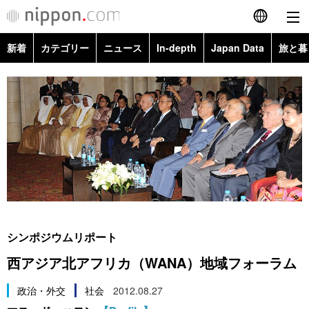
新着
カテゴリー
ニュース
In-depth
Japan Data
旅と暮
English
政治・外交
Topics
简体字
経済・ビジネス
Images
繁體字
カテゴリー
国際・海外
People
Français
政治・外交
ニュース
社会
東京
Español
経済・ビジネス
トップ
In-depth
文化
お知らせ
العربية
シンポジウムリポート
国際
アーカイブ
Japan Data
科学・技術
西アジア北アフリカ（WANA）地域フォーラム
Русский
社会
旅と暮らし
政治・外交
社会
2012.08.27
暮らし