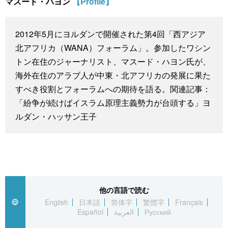
マスード・ハヨン
【Profile】
スポーツ・東京2020
文化
動画/Live
2012年5月にヨルダンで開催された第4回「西アジア
科学・技術
Books
北アフリカ（WANA）フォーラム」。参加したワシン
トン在住のジャーナリスト、マスード・ハヨン氏が、
暮らし
Cinema
海外在住のアラブ人が中東・北アフリカの発展に果た
すべき役割とフォーラムへの期待を語る。関連記事：
スポーツ・東京2020
Topics
「紛争が続けばイスラム原理主義勢力が台頭する」ヨ
ルダン・ハッサン王子
Images
People
東京
他の言語で読む
English
日本語
简体字
繁體字
Français
Español
العربية
Русский
お知らせ