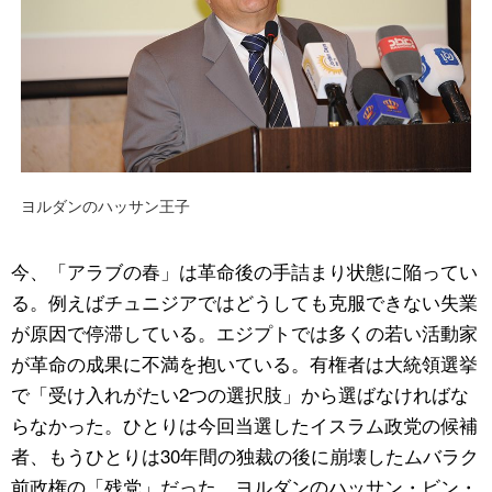
ヨルダンのハッサン王子
今、「アラブの春」は革命後の手詰まり状態に陥ってい
る。例えばチュニジアではどうしても克服できない失業
が原因で停滞している。エジプトでは多くの若い活動家
が革命の成果に不満を抱いている。有権者は大統領選挙
で「受け入れがたい2つの選択肢」から選ばなければな
らなかった。ひとりは今回当選したイスラム政党の候補
者、もうひとりは30年間の独裁の後に崩壊したムバラク
前政権の「残党」だった。ヨルダンのハッサン・ビン・