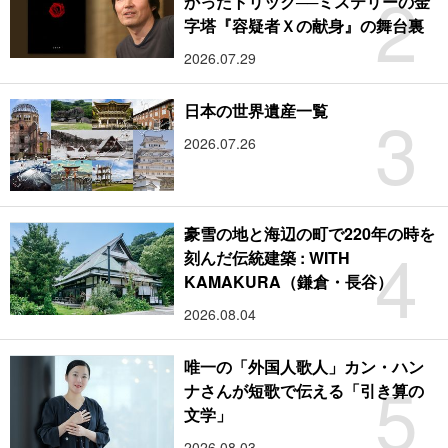
2
かったトリック──ミステリーの金
字塔『容疑者Ｘの献身』の舞台裏
2026.07.29
3
日本の世界遺産一覧
2026.07.26
豪雪の地と海辺の町で220年の時を
4
刻んだ伝統建築 : WITH
KAMAKURA（鎌倉・長谷）
2026.08.04
唯一の「外国人歌人」カン・ハン
5
ナさんが短歌で伝える「引き算の
文学」
2026.08.03