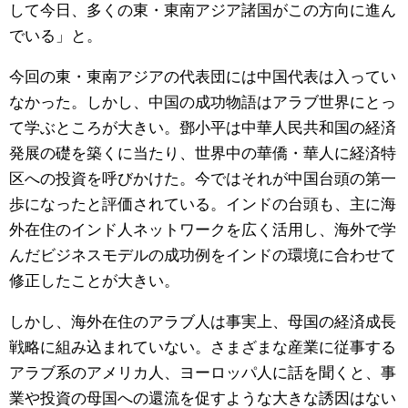
して今日、多くの東・東南アジア諸国がこの方向に進ん
でいる」と。
今回の東・東南アジアの代表団には中国代表は入ってい
なかった。しかし、中国の成功物語はアラブ世界にとっ
て学ぶところが大きい。鄧小平は中華人民共和国の経済
発展の礎を築くに当たり、世界中の華僑・華人に経済特
区への投資を呼びかけた。今ではそれが中国台頭の第一
歩になったと評価されている。インドの台頭も、主に海
外在住のインド人ネットワークを広く活用し、海外で学
んだビジネスモデルの成功例をインドの環境に合わせて
修正したことが大きい。
しかし、海外在住のアラブ人は事実上、母国の経済成長
戦略に組み込まれていない。さまざまな産業に従事する
アラブ系のアメリカ人、ヨーロッパ人に話を聞くと、事
業や投資の母国への還流を促すような大きな誘因はない