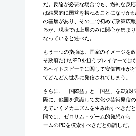
だ。反論が必要な場合でも、過剰な反応
ば結果的に国益を損ねることになりかね
の基層があり、その上で初めて政策広報
るが、現状では上層のみに関心が集まり
なっていると述べた。
もう一つの指摘は、国家のイメージを政
そ政府だけがPDを担うプレイヤーでは
るヘイトスピーチに関して安倍首相がどん
てどんどん世界に発信されてしまう。
さらに、「国際益」と「国益」を2項対
際に、他国を意識して文化や芸術発信の
えていくメカニズムを生み出すべきだと
間では、ゼロサム・ゲーム的発想から、双
ームのPDを模索すべきだと強調しだ。