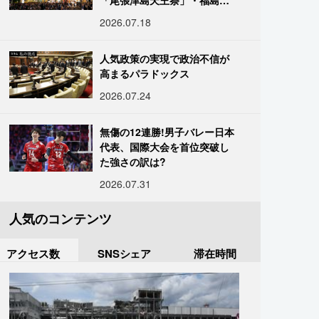
「尾張津島天王祭」・福島
「二本松の提灯祭り」:おびた
2026.07.18
だしい灯火が夜空を照らす光
の祭典
人気政策の実現で政治不信が
高まるパラドックス
2026.07.24
無傷の12連勝!男子バレー日本
代表、国際大会を首位突破し
た強さの訳は?
2026.07.31
人気のコンテンツ
アクセス数
SNSシェア
滞在時間