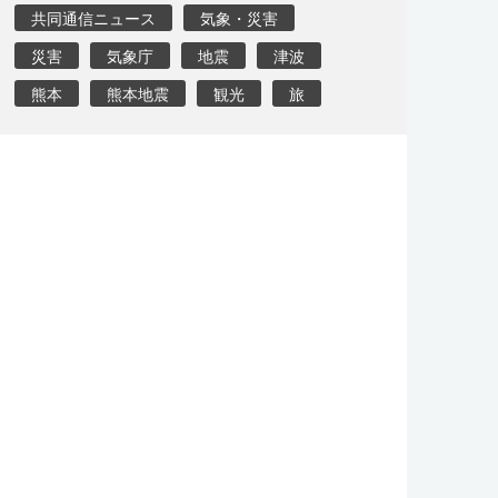
共同通信ニュース
気象・災害
災害
気象庁
地震
津波
熊本
熊本地震
観光
旅