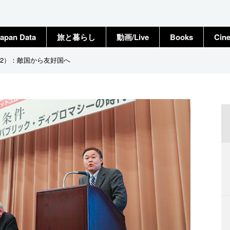
apan Data
旅と暮らし
動画/Live
Books
Cin
2）：敵国から友好国へ