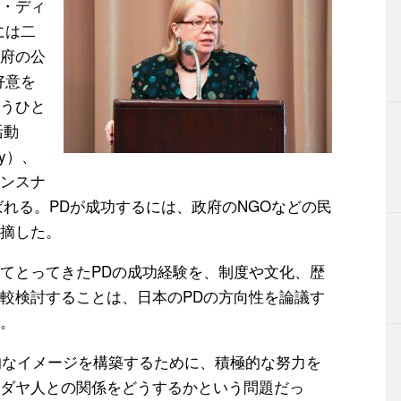
・ディ
には二
府の公
好意を
うひと
活動
cy）、
ンスナ
m）と呼ばれる。PDが成功するには、政府のNGOなどの民
摘した。
てとってきたPDの成功経験を、制度や文化、歴
較検討することは、日本のPDの方向性を論議す
。
意的なイメージを構築するために、積極的な努力を
ダヤ人との関係をどうするかという問題だっ