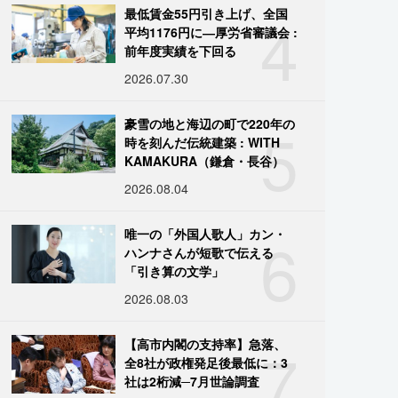
4
最低賃金55円引き上げ、全国
平均1176円に―厚労省審議会 :
前年度実績を下回る
2026.07.30
5
豪雪の地と海辺の町で220年の
時を刻んだ伝統建築 : WITH
KAMAKURA（鎌倉・長谷）
2026.08.04
6
唯一の「外国人歌人」カン・
ハンナさんが短歌で伝える
「引き算の文学」
2026.08.03
7
【高市内閣の支持率】急落、
全8社が政権発足後最低に：3
社は2桁減─7月世論調査