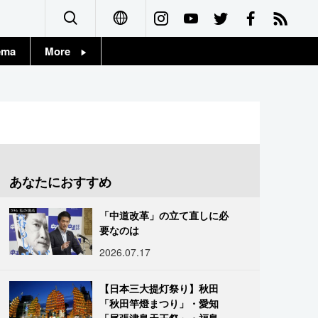
ema
More
English
Topics
简体字
Images
繁體字
People
Français
あなたにおすすめ
東京
Español
「中道改革」の立て直しに必
お知らせ
要なのは
العربية
2026.07.17
Русский
【日本三大提灯祭り】秋田
「秋田竿燈まつり」・愛知