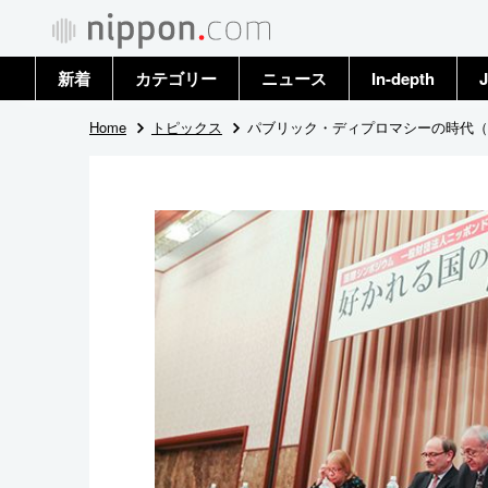
新着
カテゴリー
ニュース
In-depth
J
政治・外交
トップ
Home
トピックス
パブリック・ディプロマシーの時代（
経済・ビジネス
アーカイブ
国際
社会
文化
科学・技術
暮らし