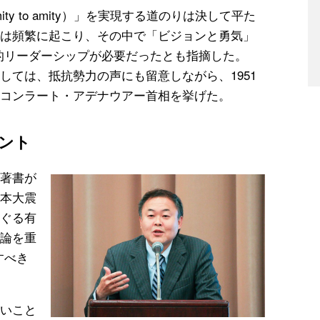
ty to amity）」を実現する道のりは決して平た
は頻繁に起こり、その中で「ビジョンと勇気」
的リーダーシップが必要だったとも指摘した。
しては、抵抗勢力の声にも留意しながら、1951
コンラート・アデナウアー首相を挙げた。
ント
著書が
本大震
ぐる有
論を重
すべき
いこと