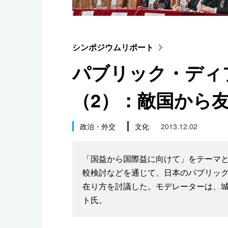
スポーツ・東京2020
シンポジウムリポート
パブリック・ディ
（2）：敵国から
政治・外交
文化
2013.12.02
「国益から国際益に向けて」をテーマと
較検討などを通じて、日本のパブリック
在り方を討議した。モデレーターは、
ト氏。