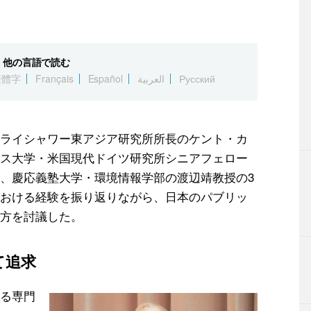
他の言語で読む
繁體字
Français
Español
العربية
Русский
ライシャワー東アジア研究所所長のケント・カ
ス大学・米国現代ドイツ研究所シニアフェロー
、慶応義塾大学・環境情報学部の渡辺靖教授の3
おける経験を振り返りながら、日本のパブリッ
方を討議した。
て追求
る専門