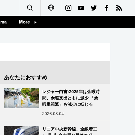
ema
More
English
Topics
简体字
Images
繁體字
People
Français
あなたにおすすめ
東京
Español
レジャー白書:2025年は余暇時
お知らせ
間、余暇支出ともに減少 「余
العربية
暇重視派」も減少に転じる
2026.08.04
Русский
リニア中央新幹線、全線着工