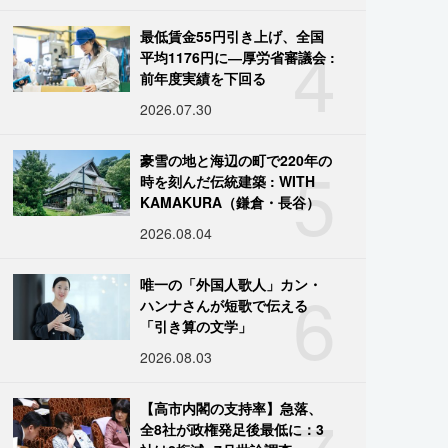
4
最低賃金55円引き上げ、全国
平均1176円に―厚労省審議会 :
前年度実績を下回る
2026.07.30
5
豪雪の地と海辺の町で220年の
時を刻んだ伝統建築 : WITH
KAMAKURA（鎌倉・長谷）
2026.08.04
6
唯一の「外国人歌人」カン・
ハンナさんが短歌で伝える
「引き算の文学」
2026.08.03
【高市内閣の支持率】急落、
全8社が政権発足後最低に：3