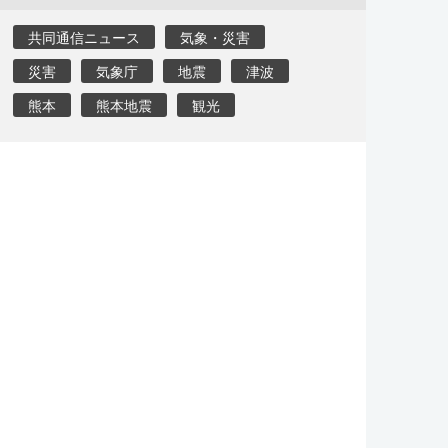
共同通信ニュース
気象・災害
災害
気象庁
地震
津波
熊本
熊本地震
観光