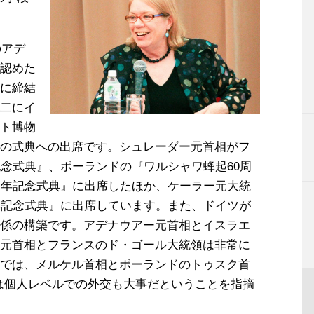
のアデ
認めた
に締結
二にイ
ト博物
の式典への出席です。シュレーダー元首相がフ
記念式典』、ポーランドの『ワルシャワ蜂起60周
周年記念式典』に出席したほか、ケーラー元大統
年記念式典』に出席しています。また、ドイツが
係の構築です。アデナウアー元首相とイスラエ
元首相とフランスのド・ゴール大統領は非常に
では、メルケル首相とポーランドのトゥスク首
は個人レベルでの外交も大事だということを指摘