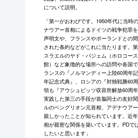
について説明。
「第一がおわびです。1950年代に当時
ナウアー首相によるドイツの戦争犯罪を
声明文や、フランスやポーランドとの間
された条約などがこれに当たります。第
スラエルのヤド・バジェム（ホロコース
館）など象徴的な場所への訪問や各国で
ランスの『ノルマンディー上陸60周年
年記念式典』、ロシアの『対独戦勝60
領も『アウシュビッツ収容所解放60周
実践した第三の手段が首脳同士の友好関
ルのベングリオン元首相、アデナウアー
親しかったことが知られています。近年
相が親密な関係を築いています。PDで
したいと思います」