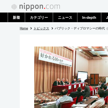
新着
カテゴリー
ニュース
In-depth
J
政治・外交
トップ
Home
トピックス
パブリック・ディプロマシーの時代（
経済・ビジネス
アーカイブ
国際
社会
文化
科学・技術
暮らし