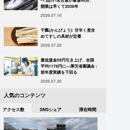
へ 品川~名古屋が最速40分、
開業は早くて2036年
2026.07.16
干瓢(かんぴょう): 甘辛く煮含
めてすしの具材が定番
2026.07.26
最低賃金55円引き上げ、全国
平均1176円に―厚労省審議会 :
前年度実績を下回る
2026.07.30
人気のコンテンツ
アクセス数
SNSシェア
滞在時間