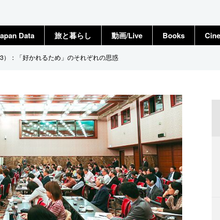
apan Data
旅と暮らし
動画/Live
Books
Cin
3）：「好かれるため」のそれぞれの思惑