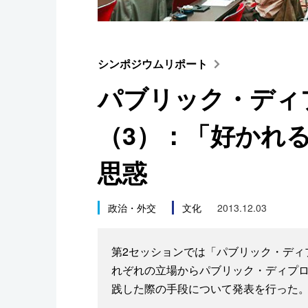
スポーツ・東京2020
シンポジウムリポート
パブリック・ディ
（3）：「好かれ
思惑
政治・外交
文化
2013.12.03
第2セッションでは「パブリック・ディ
れぞれの立場からパブリック・ディプロ
践した際の手段について発表を行った