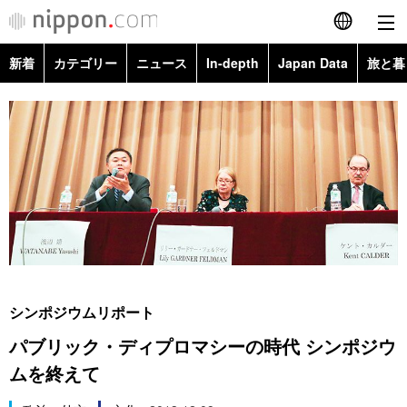
新着
カテゴリー
ニュース
In-depth
Japan Data
旅と暮
English
政治・外交
Topics
简体字
経済・ビジネス
Images
繁體字
カテゴリー
国際・海外
People
Français
政治・外交
ニュース
社会
東京
Español
経済・ビジネス
トップ
In-depth
文化
お知らせ
العربية
シンポジウムリポート
国際
アーカイブ
Japan Data
科学・技術
パブリック・ディプロマシーの時代 シンポジウ
Русский
ムを終えて
社会
旅と暮らし
暮らし