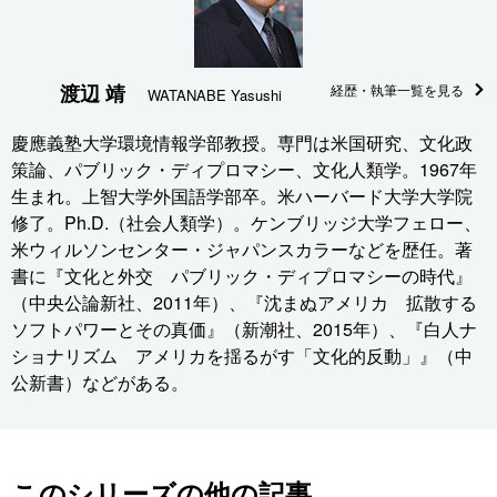
渡辺 靖
経歴・執筆一覧を見る
WATANABE Yasushi
慶應義塾大学環境情報学部教授。専門は米国研究、文化政
策論、パブリック・ディプロマシー、文化人類学。1967年
生まれ。上智大学外国語学部卒。米ハーバード大学大学院
修了。Ph.D.（社会人類学）。ケンブリッジ大学フェロー、
米ウィルソンセンター・ジャパンスカラーなどを歴任。著
書に『文化と外交 パブリック・ディプロマシーの時代』
（中央公論新社、2011年）、『沈まぬアメリカ 拡散する
ソフトパワーとその真価』（新潮社、2015年）、『白人ナ
ショナリズム アメリカを揺るがす「文化的反動」』（中
公新書）などがある。
このシリーズの他の記事