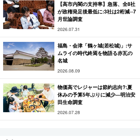
【高市内閣の支持率】急落、全8社
が政権発足後最低に:3社は2桁減─7
月世論調査
2026.07.31
福島・会津「鶴ヶ城(若松城)」:サ
ムライの時代終焉を物語る赤瓦の
名城
2026.08.09
物価高でレジャーは節約志向?:夏
休みの予算5年ぶりに減少―明治安
田生命調査
2026.07.28