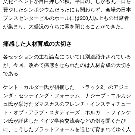
文化イベントが目白押しの秋。平日の、しかも丸一日を
費やしたシンポジウムだったにも関わらず、会場の日本
公式SNS
プレスセンタービルのホールには200人以上もの出席者
が集まり、大盛況のうちに幕を閉じることができた。
痛感した人材育成の大切さ
各セッションの主な論点については別途紹介されている
が、今回、改めて痛感させられたのは人材育成の大切さ
である。
ケント・カルダー氏が指摘した「トラック2」のアジェ
ンダ・セッティング・フォーラム、ナジーブ・エルカシ
ュ氏が挙げたダマスカスのフレンチ・インスティチュー
ト・オブ・アラブ・スタディーズ、ホルガ―・フィンケ
ン氏が詳述したドイツ学術交流会などの例を聞くたび
に、こうしたプラットフォームを通じて育まれてゆく人