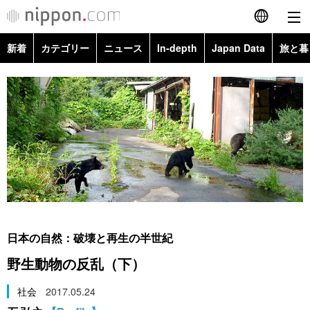
新着
カテゴリー
ニュース
In-depth
Japan Data
旅と暮
English
政治・外交
Topics
简体字
経済・ビジネス
Images
繁體字
カテゴリー
国際・海外
People
Français
政治・外交
ニュース
社会
東京
Español
経済・ビジネス
トップ
In-depth
文化
お知らせ
العربية
日本の自然：破壊と再生の半世紀
国際
アーカイブ
Japan Data
科学・技術
野生動物の反乱（下）
Русский
社会
旅と暮らし
社会
2017.05.24
暮らし