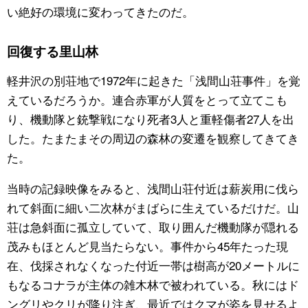
い絶好の環境に変わってきたのだ。
回復する里山林
軽井沢の別荘地で1972年に起きた「浅間山荘事件」を覚
えているだろうか。連合赤軍が人質をとって立てこも
り、機動隊と銃撃戦になり死者3人と重軽傷者27人を出
した。たまたまその周辺の森林の変遷を観察してきてき
た。
当時の記録映像をみると、浅間山荘付近は薪炭用に伐ら
れて斜面に細い二次林がまばらに生えているだけだ。山
荘は急斜面に孤立していて、取り囲んだ機動隊が隠れる
茂みもほとんど見当たらない。事件から45年たった現
在、伐採されなくなった付近一帯は樹高が20メートルに
もなるコナラが主体の雑木林で被われている。秋にはド
ングリやクリが降り注ぎ、最近ではクマが姿を見せるよ