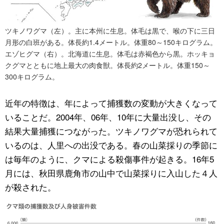
ツキノワグマ（左）。主に本州に生息。体毛は黒で、喉の下に三日
月形の白班がある。体長約1.4メートル。体重80～150キログラム。
エゾヒグマ（右）。北海道に生息。体毛は赤褐色から黒。ホッキョ
クグマとともに地上最大の肉食獣。体長約2メートル。体重150～
300キログラム。
近年の特徴は、年によって捕獲数の変動が大きくなって
いることだ。2004年、06年、10年に大量出没し、その
結果大量捕獲につながった。ツキノワグマが恐れられて
いるのは、人里への出没である。春の山菜採りの季節に
は毎年のように、クマによる殺傷事件が起きる。16年5
月には、秋田県鹿角市の山中で山菜採りに入山した４人
が殺された。