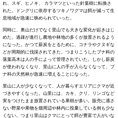
れ、スギ、ヒノキ、 カラマツといった針葉樹に転換さ
れた。ドングリに依存するツキノワグマは餌が減って生
息地域が急速に狭められていった。
同時に、奥山だけでなく里山でも大きな変化が起きはじ
めた。過疎が進行し農地や林地の多くが放置されるよう
になった。かつて薪炭をとるために、コナラやクヌギな
どが周期的に伐採されてきた。つまりこうしたブナ科の
落葉高木は人の手によって管理されていた。しかし薪炭
が使われなくなり、里山に人の手が入らなくなって、ブ
ナ科の天然林が急速に増えることになった。
里山に人が少なくなって、人が暮らすエリアにクマが近
づきやすくなった。山里には、カキ、クリ、リンゴなど
実をつけたまま放置されている果樹が多い。販売に適さ
ない野菜や果物を畑周辺や林内に投棄している例も少な
くない。つまり里山はクマにとって餌が豊富で人がいな