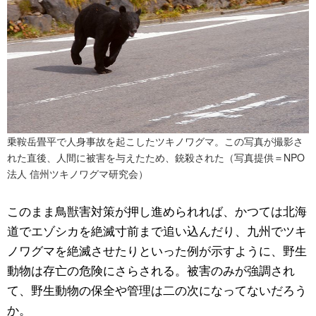
乗鞍岳畳平で人身事故を起こしたツキノワグマ。この写真が撮影さ
れた直後、人間に被害を与えたため、銃殺された（写真提供＝NPO
法人 信州ツキノワグマ研究会）
このまま鳥獣害対策が押し進められれば、かつては北海
道でエゾシカを絶滅寸前まで追い込んだり、九州でツキ
ノワグマを絶滅させたりといった例が示すように、野生
動物は存亡の危険にさらされる。被害のみが強調され
て、野生動物の保全や管理は二の次になってないだろう
か。