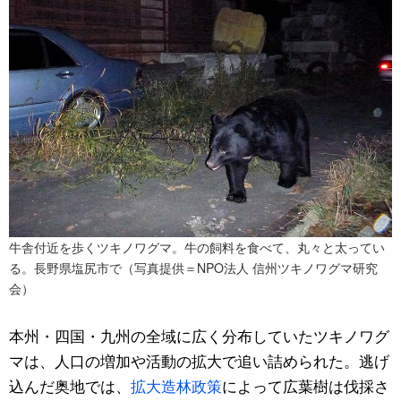
牛舎付近を歩くツキノワグマ。牛の飼料を食べて、丸々と太ってい
る。長野県塩尻市で（写真提供＝NPO法人 信州ツキノワグマ研究
会）
本州・四国・九州の全域に広く分布していたツキノワグ
マは、人口の増加や活動の拡大で追い詰められた。逃げ
込んだ奥地では、
拡大造林政策
によって広葉樹は伐採さ