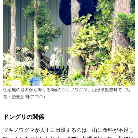
住宅地の庭木から降りる3頭のツキノワグマ。山形県飯豊町で（写
真：読売新聞/アフロ）
ドングリの関係
ツキノワグマが人里に出没するのは、山に食料が不足し