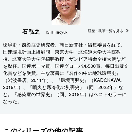
石 弘之
経歴・執筆一覧を見る
ISHI Hiroyuki
環境史・感染症史研究者。朝日新聞社・編集委員を経て、
国連環境計画上級顧問、東京大学・北海道大学大学院教
授、北京大学大学院招聘教授、ザンビア特命全権大使など
を歴任。国連ボーマ賞、国連グローバル500賞、毎日出版文
化賞などを受賞。主な著書に『名作の中の地球環境史』
（岩波書店、2011年）、『環境再興史』（KADOKAWA、
2019年）、『噴火と寒冷化の災害史』（同、2022年）な
ど。『感染症の世界史』（同、2018年）はベストセラーに
なった。
このシリーズの他の記事