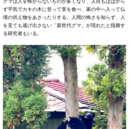
クマは人を怖がらないものが多くなり、人目もはばから
ず平気でカキの木に登って実を食べ、家の中へ入って仏
壇の供え物をあさったりする。人間の怖さを知らず、人
を見ても逃げ出さない「新世代グマ」が現れたと指摘す
る研究者もいる。