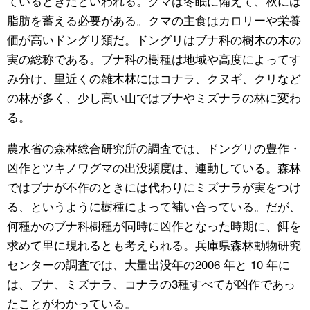
ているときだといわれる。クマは冬眠に備えて、秋には
脂肪を蓄える必要がある。クマの主食はカロリーや栄養
価が高いドングリ類だ。ドングリはブナ科の樹木の木の
実の総称である。ブナ科の樹種は地域や高度によってす
み分け、里近くの雑木林にはコナラ、クヌギ、クリなど
の林が多く、少し高い山ではブナやミズナラの林に変わ
る。
農水省の森林総合研究所の調査では、ドングリの豊作・
凶作とツキノワグマの出没頻度は、連動している。森林
ではブナが不作のときには代わりにミズナラが実をつけ
る、というように樹種によって補い合っている。だが、
何種かのブナ科樹種が同時に凶作となった時期に、餌を
求めて里に現れるとも考えられる。兵庫県森林動物研究
センターの調査では、大量出没年の2006 年と 10 年に
は、ブナ、ミズナラ、コナラの3種すべてが凶作であっ
たことがわかっている。