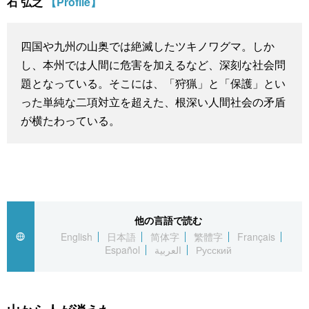
石 弘之
【Profile】
スポーツ・東京2020
文化
動画/Live
四国や九州の山奥では絶滅したツキノワグマ。しか
科学・技術
Books
し、本州では人間に危害を加えるなど、深刻な社会問
題となっている。そこには、「狩猟」と「保護」とい
暮らし
Cinema
った単純な二項対立を超えた、根深い人間社会の矛盾
が横たわっている。
スポーツ・東京2020
Topics
Images
People
他の言語で読む
English
日本語
简体字
繁體字
Français
Español
العربية
Русский
東京
お知らせ