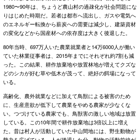
1980〜90年は、ちょうど農山村の過疎化が社会問題にな
りはじめた時期だ。若者は都市へ流出し、ガスや電気へ
のエネルギー転換から薪炭への需要は減少し、建築資材
の変化などから国産材への依存度は大きく後退した。
80年当時、697万人いた農業就業者と14万6000人が働い
ていた林業従事者は、2015年までにそれぞれ約7割も減
った。この結果、耕作放棄地や放置林地が増えてクズな
どのシカが好む草や低木が茂って、絶好の餌場になって
いる。
高齢化、農外就業などに加えて鳥獣による被害のため
に、生産意欲が低下して農業をやめる農家が少なくな
い。つづけている農家でも、鳥獣害の激しい地域は放置
している。この10年間で耕作放棄地は3倍以上に増え
た。昔は村人が活動していた中山間地には、野生動物が
勢力を広げている。人が後退した分、動物の活動前線が