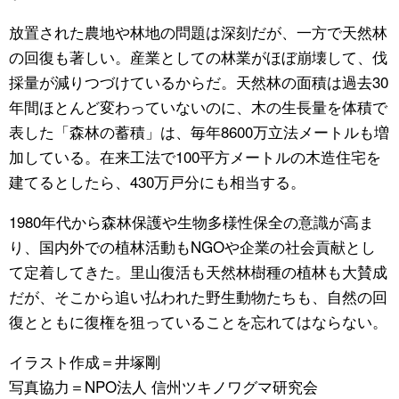
放置された農地や林地の問題は深刻だが、一方で天然林
の回復も著しい。産業としての林業がほぼ崩壊して、伐
採量が減りつづけているからだ。天然林の面積は過去30
年間ほとんど変わっていないのに、木の生長量を体積で
表した「森林の蓄積」は、毎年8600万立法メートルも増
加している。在来工法で100平方メートルの木造住宅を
建てるとしたら、430万戸分にも相当する。
1980年代から森林保護や生物多様性保全の意識が高ま
り、国内外での植林活動もNGOや企業の社会貢献とし
て定着してきた。里山復活も天然林樹種の植林も大賛成
だが、そこから追い払われた野生動物たちも、自然の回
復とともに復権を狙っていることを忘れてはならない。
イラスト作成＝井塚剛
写真協力＝NPO法人 信州ツキノワグマ研究会