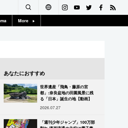
ema
More
English
Topics
简体字
Images
繁體字
People
Français
あなたにおすすめ
東京
Español
世界遺産「飛鳥・藤原の宮
お知らせ
都」:奈良盆地の田園風景に残
العربية
る「日本」誕生の地【動画】
2026.07.27
Русский
「週刊少年ジャンプ」100万部