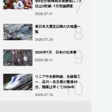
7
全8社が政権発足後最低に：3
社は2桁減─7月世論調査
2026.07.31
8
東日本大震災以降の大地震一
覧
2026.07.28
9
2026年7月 日本の出来事
2026.08.01
10
リニア中央新幹線、全線着工
へ 品川～名古屋が最速40
分、開業は早くて2036年
2026.07.16