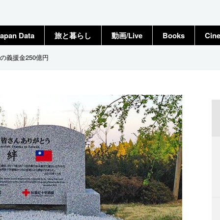
apan Data
旅と暮らし
動画/Live
Books
Cin
の義援金250億円