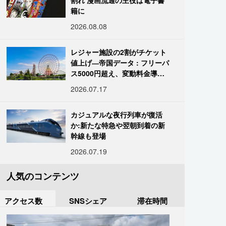
割れ 漫画流通の主役は電子書
籍に
2026.08.08
レジャー施設の2割がチケット
値上げ―帝国データ : フリーパ
ス5000円超え、変動料金導入
進む
2026.07.17
カジュアルな夜行列車が復活
か:新たな特急や翌朝到着の新
幹線も登場
2026.07.19
人気のコンテンツ
アクセス数
SNSシェア
滞在時間