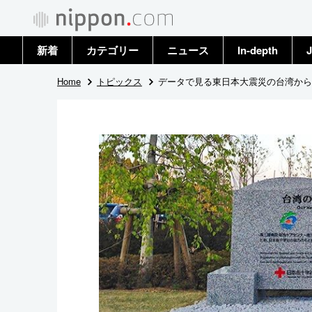
新着
カテゴリー
ニュース
In-depth
J
政治・外交
トップ
Home
トピックス
データで見る東日本大震災の台湾から
経済・ビジネス
アーカイブ
国際
社会
文化
科学・技術
暮らし