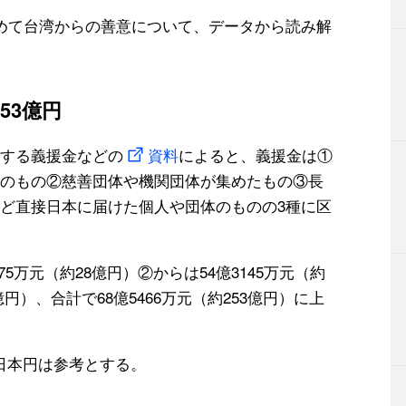
めて台湾からの善意について、データから読み解
53億円
する義援金などの
資料
によると、義援金は①
のもの②慈善団体や機関団体が集めたもの③長
ど直接日本に届けた個人や団体のものの3種に区
975万元（約28億円）②からは54億3145万元（約
億円）、合計で68億5466万元（約253億円）に上
、日本円は参考とする。