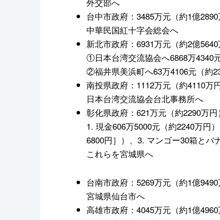
外交部へ
台中市政府：3485万元（約1億289
中華民国紅十字会総会へ
新北市政府：6931万元（約2億564
①日本台湾交流協会へ6868万4340
②福井県美浜町へ63万4106元（約23
南投県政府：1112万元（約4110万
日本台湾交流協会台北事務所へ
彰化県政府：621万元（約2290万円
1. 現金606万5000元（約2240万
6800円］）、3. マンゴー30箱とバナ
これらを宮城県へ
台南市政府：5269万元（約1億949
宮城県仙台市へ
高雄市政府：4045万元（約1億496