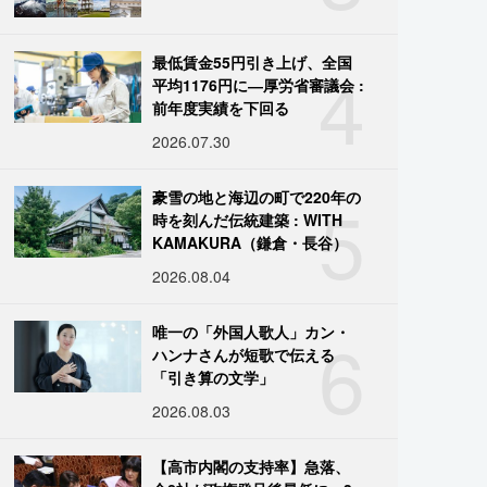
4
最低賃金55円引き上げ、全国
平均1176円に―厚労省審議会 :
前年度実績を下回る
2026.07.30
5
豪雪の地と海辺の町で220年の
時を刻んだ伝統建築 : WITH
KAMAKURA（鎌倉・長谷）
2026.08.04
6
唯一の「外国人歌人」カン・
ハンナさんが短歌で伝える
「引き算の文学」
2026.08.03
【高市内閣の支持率】急落、