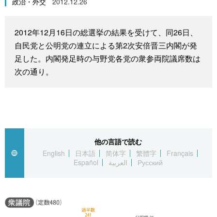
政治・外交
2012.12.26
スポーツ・東京2020
文化
動画/Live
2012年12月16日の総選挙の結果を受けて、同26日、
科学・技術
Books
自民党と公明党の連立による第2次安倍晋三内閣が発
足した。内閣発足時の与野党各党の衆参両院議席数は
暮らし
Cinema
次の通り。
スポーツ・東京2020
Topics
Images
他の言語で読む
People
English
日本語
简体字
繁體字
Français
Español
العربية
Русский
東京
お知らせ