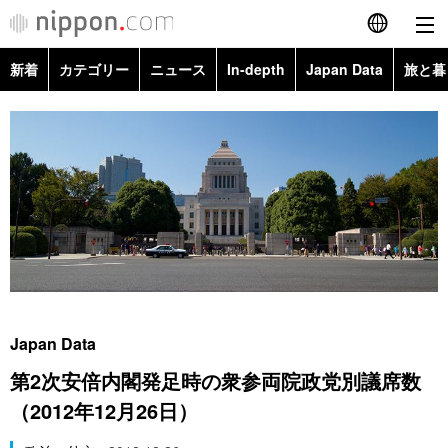
新着
カテゴリー
ニュース
In-depth
Japan Data
旅と暮
English
政治・外交
Topics
简体字
経済・ビジネス
Images
繁體字
カテゴリー
国際・海外
People
Français
政治・外交
ニュース
社会
東京
Español
経済・ビジネス
トップ
In-depth
文化
お知らせ
العربية
Japan Data
国際
アーカイブ
Japan Data
科学・技術
第2次安倍内閣発足時の衆参両院政党別議席数
Русский
（2012年12月26日）
社会
旅と暮らし
暮らし