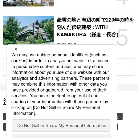
豪雪の地と海辺の町で220年の時を
5
刻んだ伝統建築 : WITH
KAMAKURA（鎌倉・長谷）
2026.08.04
もっと見る
注目のキーワード
共同通信ニュース
気象・災害
災害
観光
気象庁
地震
津波
熊本
熊本地震