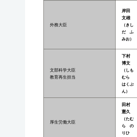
岸田
文雄
外務大臣
（きし
だ ふ
みお）
下村
博文
文部科学大臣
（しも
教育再生担当
むら
はくぶ
ん）
田村
憲久
（たむ
厚生労働大臣
ら の
りひ