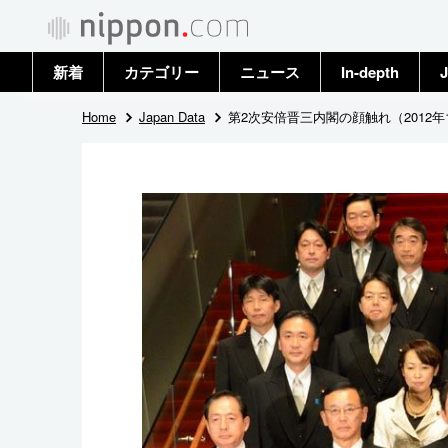
新着
カテゴリー
ニュース
In-depth
J
政治・外交
トップ
Home
Japan Data
第2次安倍晋三内閣の顔触れ（2012年
経済・ビジネス
アーカイブ
国際
社会
文化
科学・技術
暮らし