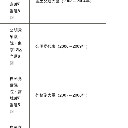
国土交通大臣（2003～2004年）
京8区
当選8
回
公明党
衆議
院・東
公明党代表（2006～2009年）
京12区
当選6
回
自民党
衆議
院・宮
外務副大臣（2007～2008年）
城6区
当選5
回
自民党