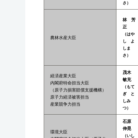
さ）
林 芳
正
（はや
農林水産大臣
し よ
しま
さ）
茂木
経済産業大臣
敏充
内閣府特命担当大臣
（もて
（原子力損害賠償支援機構）
ぎ と
原子力経済被害担当
しみ
産業競争力担当
つ）
石原
伸晃
環境大臣
（いし