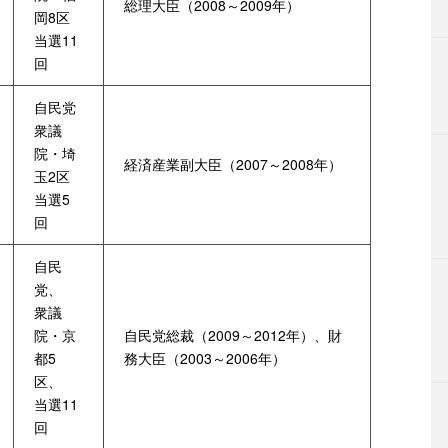
総理大臣（2008～2009年）
岡8区
当選11
回
自民党
衆議
院・埼
経済産業副大臣（2007～2008年）
玉2区
当選5
回
自民
党、
衆議
院・京
自民党総裁（2009～2012年）、財
都5
務大臣（2003～2006年）
区、
当選11
回