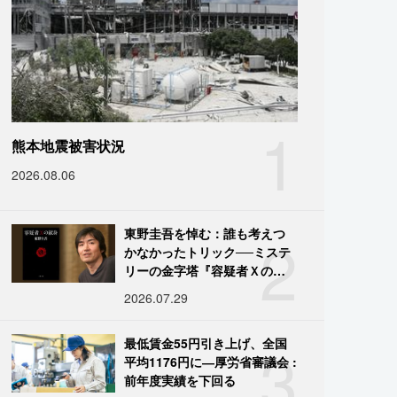
1
熊本地震被害状況
2026.08.06
2
東野圭吾を悼む：誰も考えつ
かなかったトリック──ミステ
リーの金字塔『容疑者Ｘの献
身』の舞台裏
2026.07.29
3
最低賃金55円引き上げ、全国
平均1176円に―厚労省審議会 :
前年度実績を下回る