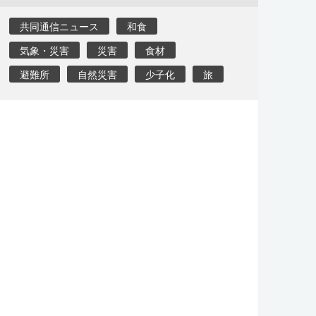
共同通信ニュース
和食
気象・災害
災害
食材
避難所
自然災害
少子化
旅