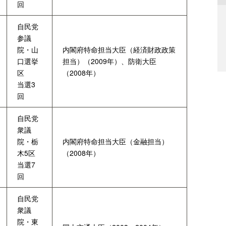
回
自民党
参議
院・山
内閣府特命担当大臣（経済財政政策
口選挙
担当）（2009年）、防衛大臣
区
（2008年）
当選3
回
自民党
衆議
院・栃
内閣府特命担当大臣（金融担当）
木5区
（2008年）
当選7
回
自民党
衆議
院・東