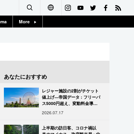
ema
More
English
Topics
简体字
Images
繁體字
People
Français
あなたにおすすめ
東京
Español
レジャー施設の2割がチケット
お知らせ
値上げ―帝国データ : フリーパ
العربية
ス5000円超え、変動料金導入
進む
2026.07.17
Русский
上半期の訪日客、コロナ禍以