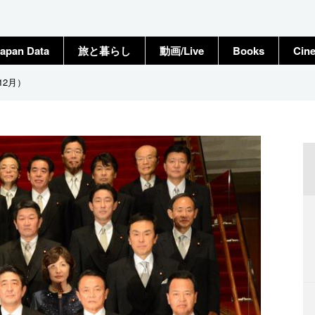
apan Data
旅と暮らし
動画/Live
Books
Cin
12月）