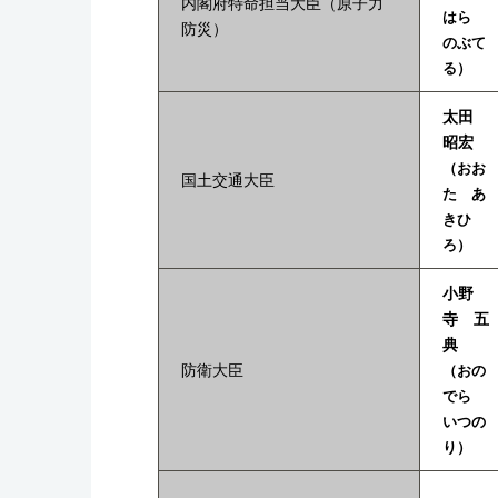
内閣府特命担当大臣（原子力
はら
防災）
のぶて
る）
太田
昭宏
（おお
国土交通大臣
た あ
きひ
ろ）
小野
寺 五
典
防衛大臣
（おの
でら
いつの
り）