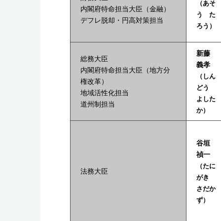
（あそ
内閣府特命担当大臣（金融）
う た
デフレ脱却・円高対策担当
ろう）
新藤
総務大臣
義孝
内閣府特命担当大臣（地方分
（しん
権改革）
どう
地域活性化担当
よした
道州制担当
か）
谷垣
禎一
（たに
法務大臣
がき
さだか
ず）