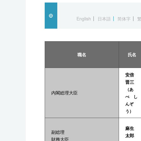
English
日本語
简体字
職名
氏名
安倍
晋三
（あ
内閣総理大臣
べ し
んぞ
う）
麻生
副総理
太郎
財務大臣