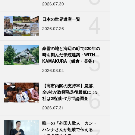
2026.07.30
4
日本の世界遺産一覧
2026.07.26
5
豪雪の地と海辺の町で220年の
時を刻んだ伝統建築 : WITH
KAMAKURA（鎌倉・長谷）
2026.08.04
6
【高市内閣の支持率】急落、
全8社が政権発足後最低に：3
社は2桁減─7月世論調査
2026.07.31
唯一の「外国人歌人」カン・
ハンナさんが短歌で伝える