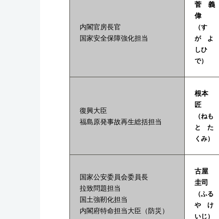
菅 義
偉
内閣官房長官
（す
国家安全保障強化担当
が よ
しひ
で）
根本
匠
復興大臣
（ねも
福島原発事故再生総括担当
と た
くみ）
古屋
国家公安委員会委員長
圭司
拉致問題担当
（ふる
国土強靭化担当
や け
内閣府特命担当大臣（防災）
いじ）