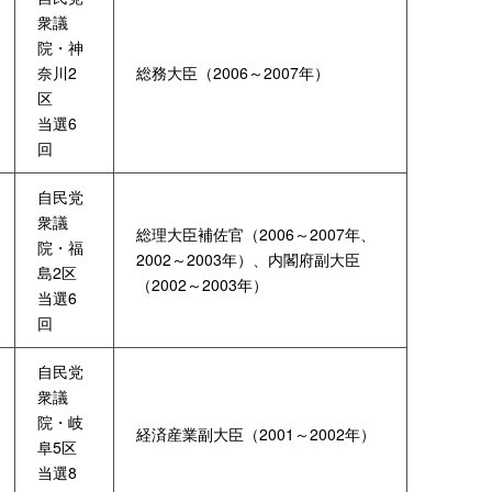
衆議
院・神
奈川2
総務大臣（2006～2007年）
区
当選6
回
自民党
衆議
総理大臣補佐官（2006～2007年、
院・福
2002～2003年）、内閣府副大臣
島2区
（2002～2003年）
当選6
回
自民党
衆議
院・岐
経済産業副大臣（2001～2002年）
阜5区
当選8