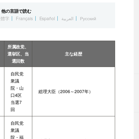
他の言語で読む
繁體字
Français
Español
العربية
Русский
所属政党、
選挙区、当
主な経歴
選回数
自民党
衆議
院・山
総理大臣（2006～2007年）
口4区
当選7
回
自民党
衆議
院・福