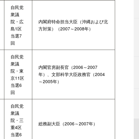
自民党
衆議
院・広
内閣府特命担当大臣（沖縄および北
島1区
方対策）（2007～2008年）
当選7
回
自民党
衆議
内閣官房副長官（2006～2007
院・東
年）、文部科学大臣政務官（2004
京11区
～2005年）
当選6
回
自民党
衆議
院・三
総務副大臣（2006～2007年）
重4区
当選6