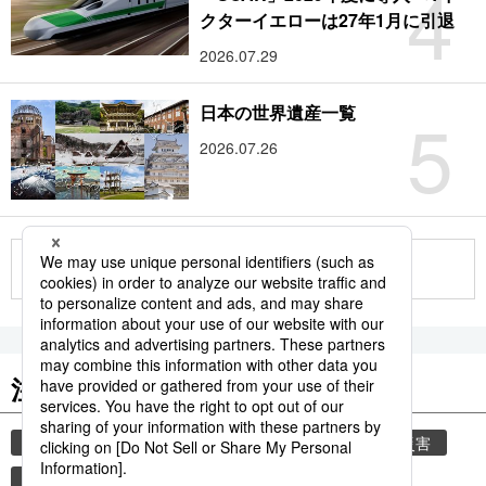
4
クターイエローは27年1月に引退
2026.07.29
5
日本の世界遺産一覧
2026.07.26
もっと見る
注目のキーワード
共同通信ニュース
気象庁
気象・災害
災害
津波
地震
熊本
熊本地震
観光