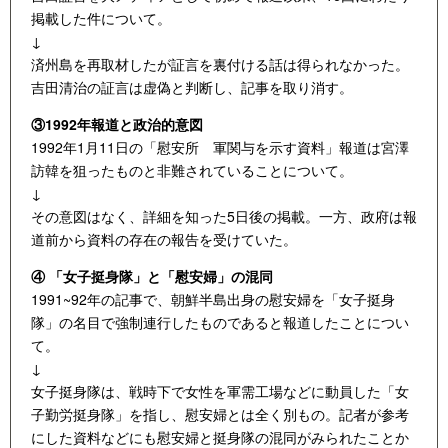
掲載した件について。
↓
済州島を再取材したが証言を裏付ける話は得られなかった。
吉田清治の証言は虚偽と判断し、記事を取り消す。
③1992年報道と政治的意図
1992年1月11日の「慰安所 軍関与を示す資料」報道は宮澤
訪韓を狙ったものと非難されていることについて。
↓
その意図はなく、詳細を知った5日後の掲載。一方、政府は報
道前から資料の存在の報告を受けていた。
④ 「女子挺身隊」と「慰安婦」の混同
1991~92年の記事で、朝鮮半島出身の慰安婦を「女子挺身
隊」の名目で強制連行したものであると報道したことについ
て。
↓
女子挺身隊は、戦時下で女性を軍需工場などに動員した「女
子勤労挺身隊」を指し、慰安婦とは全く別もの。記者が参考
にした資料などにも慰安婦と挺身隊の混同がみられたことか