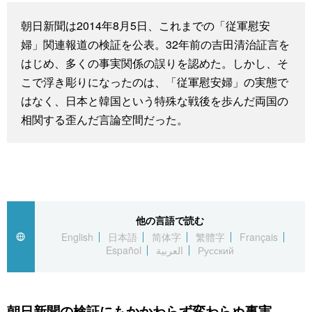
スポーツ・東京2020
文化
動画/Live
朝日新聞は2014年8月5日、これまでの「従軍慰安
婦」関連報道の検証を公表。32年前の吉田清治証言を
科学・技術
Books
はじめ、多くの事実関係の誤りを認めた。しかし、そ
こで浮き彫りになったのは、「従軍慰安婦」の実態で
暮らし
Cinema
はなく、日本と韓国という特殊な戦後を歩んだ両国の
相関する歪んだ言論空間だった。
スポーツ・東京2020
Topics
Images
People
他の言語で読む
English
日本語
简体字
繁體字
Français
Español
العربية
Русский
東京
お知らせ
朝日新聞の検証にもかかわらず変わらぬ事実