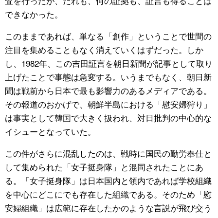
査を行ったが、だれも、何の証拠も、証言も得ることは
できなかった。
このままであれば、単なる「創作」ということで世間の
注目を集めることもなく消えていくはずだった。しか
し、1982年、この吉田証言を朝日新聞が記事として取り
上げたことで事態は急変する。いうまでもなく、朝日新
聞は戦前から日本で最も影響力のあるメディアである。
その報道のおかげで、朝鮮半島における「慰安婦狩り」
は事実として韓国で大きく扱われ、対日批判の中心的な
イシューとなっていた。
この件がさらに混乱したのは、戦時に国民の勤労奉仕と
して集められた「女子挺身隊」と混同されたことにあ
る。「女子挺身隊」は日本国内と領内であれば学校組織
を中心にどこにでも存在した組織である。そのため「慰
安婦組織」は広範に存在したかのような言説が飛び交う