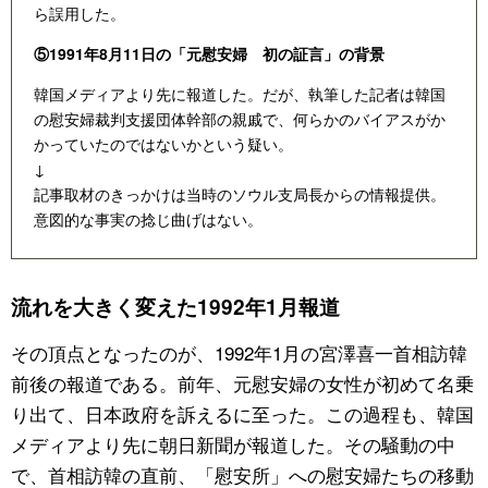
ら誤用した。
⑤1991年8月11日の「元慰安婦 初の証言」の背景
韓国メディアより先に報道した。だが、執筆した記者は韓国
の慰安婦裁判支援団体幹部の親戚で、何らかのバイアスがか
かっていたのではないかという疑い。
↓
記事取材のきっかけは当時のソウル支局長からの情報提供。
意図的な事実の捻じ曲げはない。
流れを大きく変えた1992年1月報道
その頂点となったのが、1992年1月の宮澤喜一首相訪韓
前後の報道である。前年、元慰安婦の女性が初めて名乗
り出て、日本政府を訴えるに至った。この過程も、韓国
メディアより先に朝日新聞が報道した。その騒動の中
で、首相訪韓の直前、「慰安所」への慰安婦たちの移動