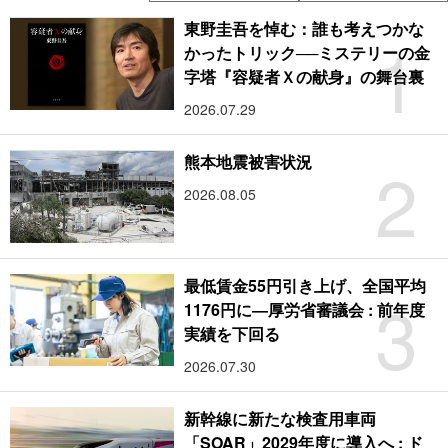
東野圭吾を悼む：誰も考えつかな
1
かったトリック──ミステリーの金
字塔『容疑者Ｘの献身』の舞台裏
2026.07.29
2
熊本地震被害状況
2026.08.05
最低賃金55円引き上げ、全国平均
3
1176円に―厚労省審議会 : 前年度
実績を下回る
2026.07.30
新幹線に新たな検査用車両
「SOAR」2029年度に導入へ : ド