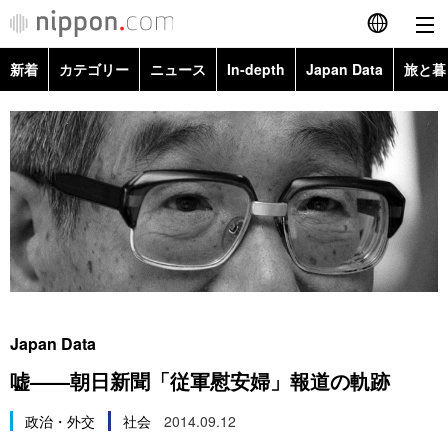
新着
カテゴリー
ニュース
In-depth
Japan Data
旅と暮
English
政治・外交
Topics
简体字
経済・ビジネス
Images
繁體字
カテゴリー
国際・海外
People
Français
政治・外交
ニュース
社会
東京
Español
経済・ビジネス
トップ
In-depth
文化
お知らせ
العربية
Japan Data
国際
アーカイブ
Japan Data
科学・技術
嘘——朝日新聞「従軍慰安婦」報道の軌跡
Русский
社会
旅と暮らし
政治・外交
社会
2014.09.12
暮らし