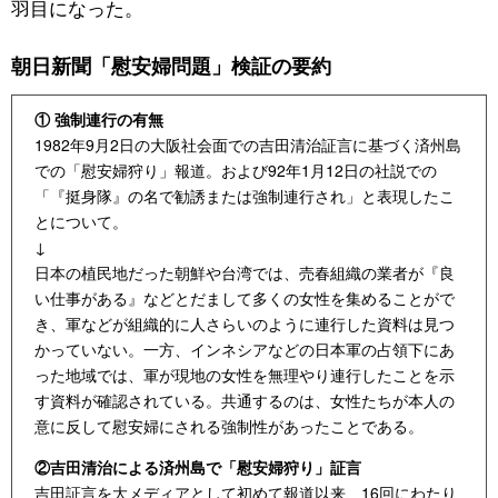
羽目になった。
朝日新聞「慰安婦問題」検証の要約
① 強制連行の有無
1982年9月2日の大阪社会面での吉田清治証言に基づく済州島
での「慰安婦狩り」報道。および92年1月12日の社説での
「『挺身隊』の名で勧誘または強制連行され」と表現したこ
とについて。
↓
日本の植民地だった朝鮮や台湾では、売春組織の業者が『良
い仕事がある』などとだまして多くの女性を集めることがで
き、軍などが組織的に人さらいのように連行した資料は見つ
かっていない。一方、インネシアなどの日本軍の占領下にあ
った地域では、軍が現地の女性を無理やり連行したことを示
す資料が確認されている。共通するのは、女性たちが本人の
意に反して慰安婦にされる強制性があったことである。
②吉田清治による済州島で「慰安婦狩り」証言
吉田証言を大メディアとして初めて報道以来、16回にわたり