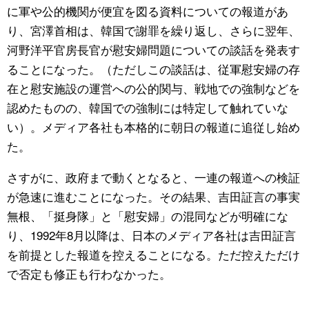
に軍や公的機関が便宜を図る資料についての報道があ
り、宮澤首相は、韓国で謝罪を繰り返し、さらに翌年、
河野洋平官房長官が慰安婦問題についての談話を発表す
ることになった。（ただしこの談話は、従軍慰安婦の存
在と慰安施設の運営への公的関与、戦地での強制などを
認めたものの、韓国での強制には特定して触れていな
い）。メディア各社も本格的に朝日の報道に追従し始め
た。
さすがに、政府まで動くとなると、一連の報道への検証
が急速に進むことになった。その結果、吉田証言の事実
無根、「挺身隊」と「慰安婦」の混同などが明確にな
り、1992年8月以降は、日本のメディア各社は吉田証言
を前提とした報道を控えることになる。ただ控えただけ
で否定も修正も行わなかった。