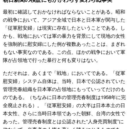
最初に確認しておかなければならないことがある。昭和
公式SNS
の戦争において、アジア全域で日本と日本軍が関与した
「従軍慰安婦」は現実に存在したということである。し
かも、戦地においては軍の暴力を背景にして現地の女性
を強制的に慰安婦にした例が複数あったことは、まぎれ
もない事実なのである。この点、ほかの戦争において軍
隊が占領地で行った暴行と何も変りはない。
ただそれは、あくまで「戦地」においてである。「従軍
慰安婦」システム自体は、当時、日本で公認されていた
管理売春組織を日本軍の占領地にもっていってだけのも
のである。（ちなみに日本の管理売春制度は1958年に完
全廃止される）。「従軍慰安婦」の大半は日本本土の日
本女性、さらに当時日本領であった朝鮮、台湾の女性で
あった。管理売春制度とは公認された“人身売買制度”に