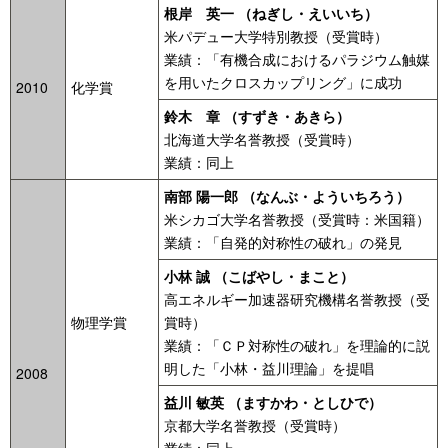
根岸 英一 （ねぎし・えいいち）
米パデュー大学特別教授（受賞時）
業績：「有機合成におけるパラジウム触媒
を用いたクロスカップリング」に成功
2010
化学賞
鈴木 章 （すずき・あきら）
北海道大学名誉教授（受賞時）
業績：同上
南部 陽一郎 （なんぶ・よういちろう）
米シカゴ大学名誉教授（受賞時：米国籍）
業績：「自発的対称性の破れ」の発見
小林 誠 （こばやし・まこと）
高エネルギー加速器研究機構名誉教授（受
物理学賞
賞時）
業績：「ＣＰ対称性の破れ」を理論的に説
明した「小林・益川理論」を提唱
2008
益川 敏英 （ますかわ・としひで）
京都大学名誉教授（受賞時）