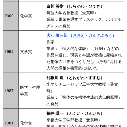
白川 英樹 （しらかわ・ひでき）
筑波大学名誉教授（受賞時）
2000
化学賞
業績：電気を通すプラスチック、ポリアセ
チレンの発見
大江 健三郎 （おおえ・けんざぶろう）
作家
業績：『個人的な体験』（1964）などの
1994
文学賞
作品を通じ、現実と神話が密接に凝縮され
た想像の世界をつくりだし、現代における
人間の様相を衝撃的に描いた
利根川 進 （とねがわ・すすむ）
米マサチューセッツ工科大学教授（受賞
医学・生理
1987
時）
学賞
業績：「抗体の多様性生成の遺伝的原理」
の発見
福井 謙一 （ふくい・けんいち）
京都大学工学部教授（受賞時）
1981
化学賞
業績：化学反応と分子の電子状態に関する