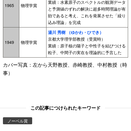
業績：水素原子のスペクトルの観測データ
1965
物理学賞
と予測値のずれの解決に超多時間理論が有
効であると考え、これを発展させた「繰り
込み理論」を完成
湯川 秀樹 （ゆかわ・ひでき）
京都大学理学部教授（受賞時）
1949
物理学賞
業績：原子核の陽子と中性子を結びつける
粒子、中間子の実在を理論的に予言した
カバー写真：左から天野教授、赤崎教授、中村教授（時
事）
この記事につけられたキーワード
ノーベル賞