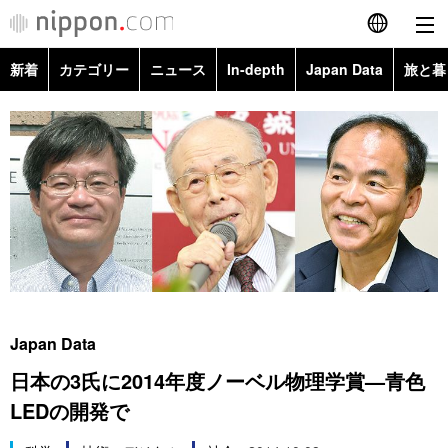
新着
カテゴリー
ニュース
In-depth
Japan Data
旅と暮
English
政治・外交
Topics
简体字
経済・ビジネス
Images
繁體字
カテゴリー
国際・海外
People
Français
政治・外交
ニュース
社会
東京
Español
経済・ビジネス
トップ
In-depth
文化
お知らせ
العربية
Japan Data
国際
アーカイブ
Japan Data
科学・技術
日本の3氏に2014年度ノーベル物理学賞—青色
Русский
LEDの開発で
社会
旅と暮らし
暮らし