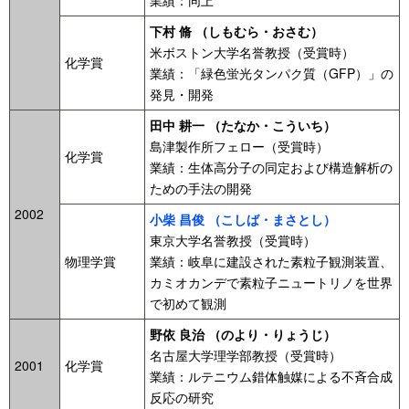
業績：同上
下村 脩 （しもむら・おさむ）
米ボストン大学名誉教授（受賞時）
化学賞
業績：「緑色蛍光タンパク質（GFP）」の
発見・開発
田中 耕一 （たなか・こういち）
島津製作所フェロー（受賞時）
化学賞
業績：生体高分子の同定および構造解析の
ための手法の開発
2002
小柴 昌俊 （こしば・まさとし）
東京大学名誉教授（受賞時）
物理学賞
業績：岐阜に建設された素粒子観測装置、
カミオカンデで素粒子ニュートリノを世界
で初めて観測
野依 良治 （のより・りょうじ）
名古屋大学理学部教授（受賞時）
2001
化学賞
業績：ルテニウム錯体触媒による不斉合成
反応の研究