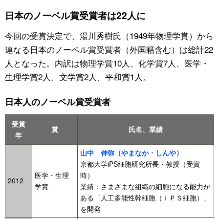
日本のノーベル賞受賞者は22人に
今回の受賞決定で、湯川秀樹氏（1949年物理学賞）から
連なる日本のノーベル賞受賞者（外国籍含む）は総計22
人となった。内訳は物理学賞10人、化学賞7人、医学・
生理学賞2人、文学賞2人、平和賞1人。
日本人のノーベル賞受賞者
受賞
賞
氏名、業績
年
山中 伸弥（やまなか・しんや）
京都大学iPS細胞研究所長・教授（受賞
医学・生理
時）
2012
学賞
業績：さまざまな組織の細胞になる能力が
ある「人工多能性幹細胞（ｉＰＳ細胞）」
を開発