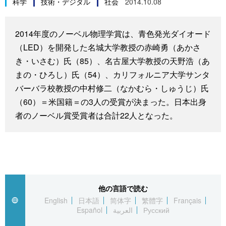
科学
技術・デジタル
社会
2014.10.08
スポーツ・東京2020
文化
動画/Live
2014年度のノーベル物理学賞は、青色発光ダイオード
科学・技術
Books
（LED）を開発した名城大学教授の赤崎勇（あかさ
き・いさむ）氏（85）、名古屋大学教授の天野浩（あ
暮らし
Cinema
まの・ひろし）氏（54）、カリフォルニア大学サンタ
バーバラ校教授の中村修二（なかむら・しゅうじ）氏
スポーツ・東京2020
Topics
（60）＝米国籍＝の3人の受賞が決まった。日本出身
者のノーベル賞受賞者は合計22人となった。
Images
People
東京
他の言語で読む
English
日本語
简体字
繁體字
Français
Español
العربية
Русский
お知らせ