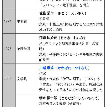
「フロンティア電子理論」を樹立
佐藤 栄作 （さとう・えいさく）
元首相
1974
平和賞
業績：非核三原則を提唱するなど太平洋地
域の平和に貢献
江崎 玲於奈（えさき・れおな）
米IBMワトソン研究所主任研究員（受賞
1973
物理学賞
時）
業績：半導体におけるトンネル現象の実験
的発見
川端 康成 （かわばた・やすなり）
作家
1968
文学賞
業績：代表作『伊豆の踊子』（1927）や
『雪国』（1935-1937）を通じ、微細な感
受性をもって日本人の心の神髄を表現した
朝永 振一郎 （ともなが・しんいちろう）
東京教育大学教授（受賞時）