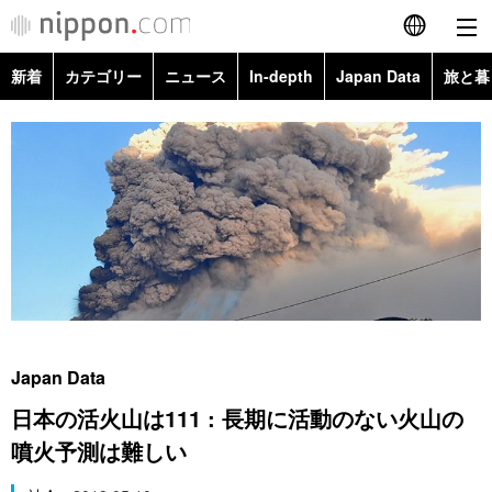
新着
カテゴリー
ニュース
In-depth
Japan Data
旅と暮
English
政治・外交
Topics
简体字
経済・ビジネス
Images
繁體字
カテゴリー
国際・海外
People
Français
政治・外交
ニュース
社会
東京
Español
経済・ビジネス
トップ
In-depth
文化
お知らせ
العربية
Japan Data
国際
アーカイブ
Japan Data
科学・技術
日本の活火山は111 : 長期に活動のない火山の
Русский
噴火予測は難しい
社会
旅と暮らし
暮らし