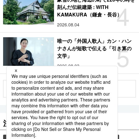
4
刻んだ伝統建築 : WITH
KAMAKURA（鎌倉・長谷）
2026.08.04
唯一の「外国人歌人」カン・ハン
5
ナさんが短歌で伝える「引き算の
文学」
2026.08.03
もっと見る
注目のキーワード
共同通信ニュース
和食
食材
スパイス