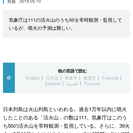
社会
2018.05.10
スポーツ・東京2020
文化
動画/Live
気象庁は111の活火山のうち50を常時観測・監視して
科学・技術
Books
いるが、噴火の予測は難しい。
暮らし
Cinema
スポーツ・東京2020
Topics
他の言語で読む
Images
English
日本語
简体字
繁體字
Français
Español
العربية
Русский
People
日本列島は火山列島といわれる。過去1万年以内に噴火
東京
したことのある「活火山」の数は111。気象庁はこのう
ち50の活火山を常時観測・監視している。さらに、39火
お知らせ