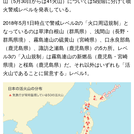
山（5月30日からは41火山）については5段階に分けて噴
火警戒レベルを発表している。
公式SNS
2018年5月1日時点で警戒レベル2の「火口周辺規制」と
なっているのは草津白根山（群馬県）、浅間山（長野・
群馬県境）、霧島連山の硫黄山（宮崎県）、口永良部島
（鹿児島県）、諏訪之瀬島（鹿児島県）の5カ所。レベ
ル3の「入山規制」は霧島連山の新燃岳（鹿児島・宮崎
県境）と桜島（鹿児島県）だ。それ以外はいずれも「活
火山であることに留意する」レベル1。