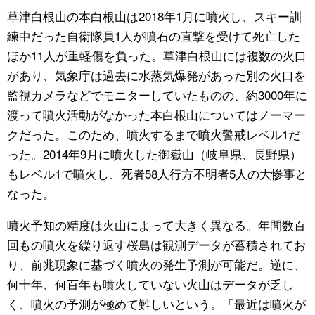
草津白根山の本白根山は2018年1月に噴火し、スキー訓
練中だった自衛隊員1人が噴石の直撃を受けて死亡した
ほか11人が重軽傷を負った。草津白根山には複数の火口
があり、気象庁は過去に水蒸気爆発があった別の火口を
監視カメラなどでモニターしていたものの、約3000年に
渡って噴火活動がなかった本白根山についてはノーマー
クだった。このため、噴火するまで噴火警戒レベル1だ
った。2014年9月に噴火した御嶽山（岐阜県、長野県）
もレベル1で噴火し、死者58人行方不明者5人の大惨事と
なった。
噴火予知の精度は火山によって大きく異なる。年間数百
回もの噴火を繰り返す桜島は観測データが蓄積されてお
り、前兆現象に基づく噴火の発生予測が可能だ。逆に、
何十年、何百年も噴火していない火山はデータが乏し
く、噴火の予測が極めて難しいという。「最近は噴火が