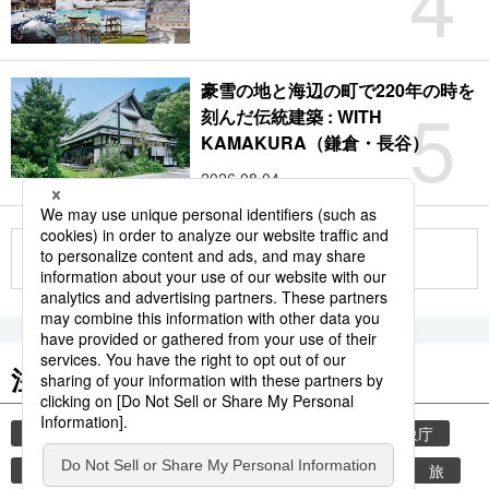
4
豪雪の地と海辺の町で220年の時を
5
刻んだ伝統建築 : WITH
KAMAKURA（鎌倉・長谷）
2026.08.04
もっと見る
注目のキーワード
共同通信ニュース
気象・災害
災害
気象庁
津波
地震
熊本地震
熊本
観光
旅