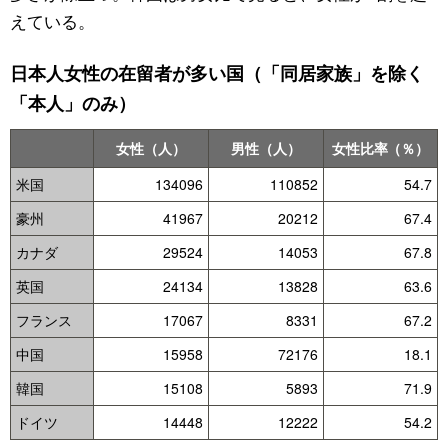
えている。
日本人女性の在留者が多い国（「同居家族」を除く
「本人」のみ）
女性（人）
男性（人）
女性比率（％）
米国
134096
110852
54.7
豪州
41967
20212
67.4
カナダ
29524
14053
67.8
英国
24134
13828
63.6
フランス
17067
8331
67.2
中国
15958
72176
18.1
韓国
15108
5893
71.9
ドイツ
14448
12222
54.2