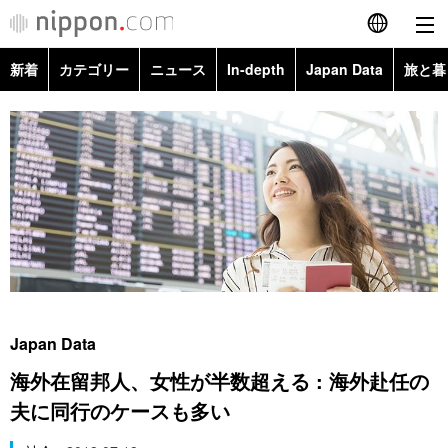
新着
カテゴリー
ニュース
In-depth
Japan Data
旅と暮
English
政治・外交
Topics
简体字
経済・ビジネス
Images
繁體字
カテゴリー
国際・海外
People
Français
政治・外交
ニュース
社会
東京
Español
経済・ビジネス
トップ
In-depth
文化
お知らせ
العربية
Japan Data
国際
アーカイブ
Japan Data
科学・技術
海外在留邦人、女性が半数超える : 海外赴任の
Русский
夫に同行のケースも多い
社会
旅と暮らし
暮らし