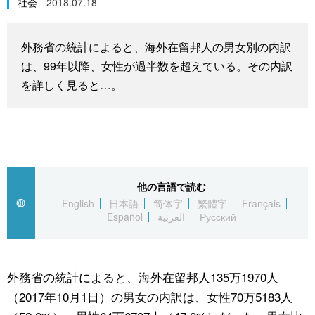
社会
2018.07.18
スポーツ・東京2020
文化
動画/Live
外務省の統計によると、海外在留邦人の男女別の内訳
科学・技術
Books
は、99年以降、女性が過半数を超えている。その内訳
を詳しく見ると…。
暮らし
Cinema
スポーツ・東京2020
Topics
Images
他の言語で読む
English
日本語
简体字
繁體字
Français
Español
العربية
Русский
People
東京
外務省の統計によると、海外在留邦人135万1970人
（2017年10月1日）の男女の内訳は、女性70万5183人
お知らせ