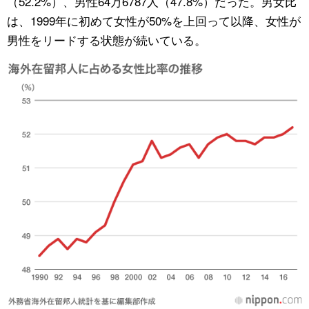
（52.2%）、男性64万6787人（47.8%）だった。男女比
は、1999年に初めて女性が50%を上回って以降、女性が
公式SNS
男性をリードする状態が続いている。