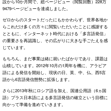
設から10か月間で、総ページビュー（閲覧回数）228万
スポーツ・東京2020
文化
動画/Live
9479ページビューを達成しました。
ゼロからのスタートだったにもかかわらず、世界各地か
科学・技術
Books
らこれだけ多くの方々に閲覧いただいたことに感謝する
とともに、インターネット時代における「多言語発信」
暮らし
Cinema
の重要さを再認識し、その広がりに大きな手ごたえを感
じています。
スポーツ・東京2020
Topics
もちろん、まだ事業は緒に就いたばかりであり、課題は
Images
山積しています。2012年10月の1周年を機に、アラビア
語による発信を開始し、現状の日、英、中、仏、西5言
People
語から6言語発信態勢に拡張します。
さらに2013年秋にロシア語を加え、国連公用語（6ヵ国
東京
語）プラス日本語による多言語発信の確立という目標に
向かって準備を進めていきます。
お知らせ