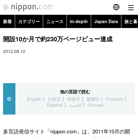
新着
カテゴリー
ニュース
In-depth
Japan Data
旅と暮
English
政治・外交
Topics
開設10か月で約230万ページビュー達成
简体字
2012.08.10
経済・ビジネス
Images
繁體字
カテゴリー
国際・海外
People
Français
政治・外交
ニュース
社会
東京
Español
他の言語で読む
経済・ビジネス
トップ
In-depth
文化
お知らせ
English
日本語
简体字
繁體字
Français
العربية
Español
العربية
Русский
国際
アーカイブ
Japan Data
科学・技術
Русский
社会
旅と暮らし
暮らし
多言語発信サイト「nippon.com」は、2011年10月の開