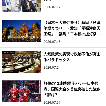
2026.07.17
【日本三大提灯祭り】秋田「秋田
竿燈まつり」・愛知「尾張津島天
王祭」・福島「二本松の提灯祭
り」:おびただしい灯火が夜空を照
2026.07.18
らす光の祭典
人気政策の実現で政治不信が高ま
るパラドックス
2026.07.24
無傷の12連勝!男子バレー日本代
表、国際大会を首位突破した強さ
の訳は?
2026.07.31