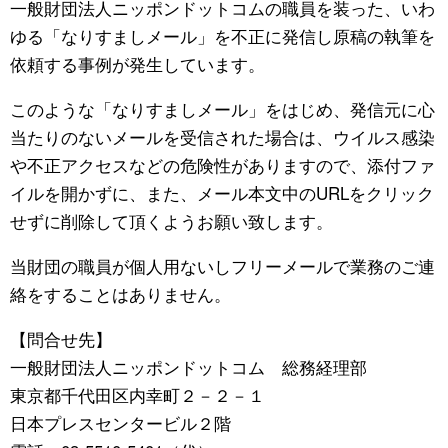
一般財団法人ニッポンドットコムの職員を装った、いわ
スポーツ・東京2020
文化
動画/Live
ゆる「なりすましメール」を不正に発信し原稿の執筆を
依頼する事例が発生しています。
科学・技術
Books
このような「なりすましメール」をはじめ、発信元に心
当たりのないメールを受信された場合は、ウイルス感染
暮らし
Cinema
や不正アクセスなどの危険性がありますので、添付ファ
イルを開かずに、また、メール本文中のURLをクリック
スポーツ・東京2020
Topics
せずに削除して頂くようお願い致します。
Images
当財団の職員が個人用ないしフリーメールで業務のご連
絡をすることはありません。
People
【問合せ先】
一般財団法人ニッポンドットコム 総務経理部
東京
東京都千代田区内幸町２－２－１
日本プレスセンタービル２階
お知らせ