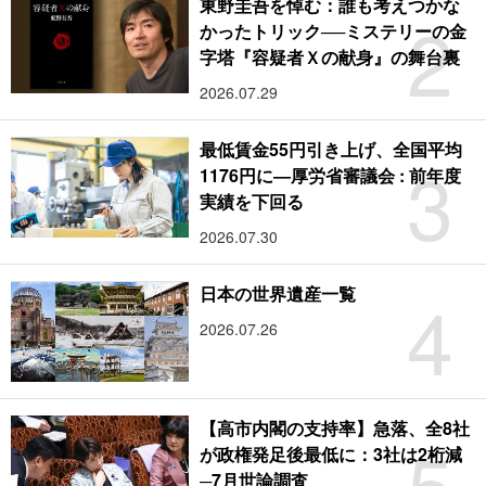
東野圭吾を悼む：誰も考えつかな
2
かったトリック──ミステリーの金
字塔『容疑者Ｘの献身』の舞台裏
2026.07.29
最低賃金55円引き上げ、全国平均
3
1176円に―厚労省審議会 : 前年度
実績を下回る
2026.07.30
4
日本の世界遺産一覧
2026.07.26
【高市内閣の支持率】急落、全8社
5
が政権発足後最低に：3社は2桁減
─7月世論調査