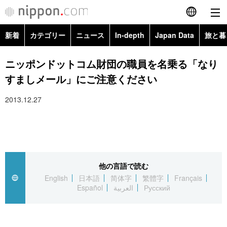
新着
カテゴリー
ニュース
In-depth
Japan Data
旅と暮
English
政治・外交
Topics
ニッポンドットコム財団の職員を名乗る「なり
简体字
すましメール」にご注意ください
経済・ビジネス
Images
繁體字
カテゴリー
2013.12.27
国際・海外
People
Français
政治・外交
ニュース
社会
東京
Español
経済・ビジネス
トップ
In-depth
文化
お知らせ
العربية
他の言語で読む
English
日本語
简体字
繁體字
Français
国際
アーカイブ
Japan Data
科学・技術
Español
العربية
Русский
Русский
社会
旅と暮らし
暮らし