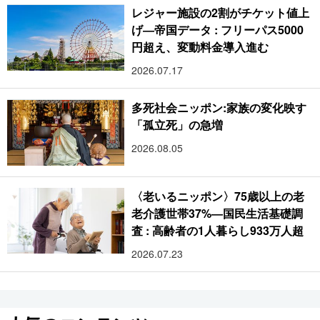
レジャー施設の2割がチケット値上
げ―帝国データ : フリーパス5000
円超え、変動料金導入進む
2026.07.17
多死社会ニッポン:家族の変化映す
「孤立死」の急増
2026.08.05
〈老いるニッポン〉75歳以上の老
老介護世帯37%―国民生活基礎調
査 : 高齢者の1人暮らし933万人超
2026.07.23