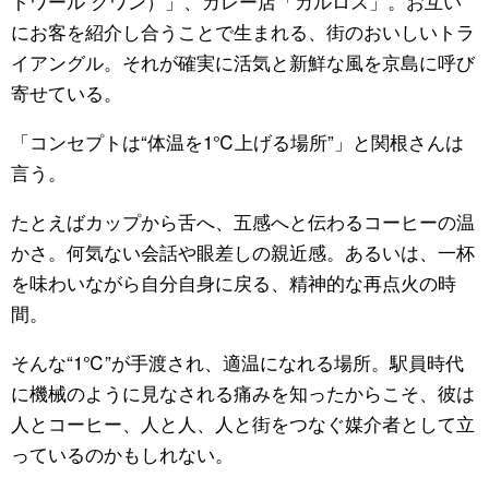
トワール クワン）」、カレー店「カルロス」。お互い
にお客を紹介し合うことで生まれる、街のおいしいトラ
イアングル。それが確実に活気と新鮮な風を京島に呼び
寄せている。
「コンセプトは“体温を1℃上げる場所”」と関根さんは
言う。
たとえばカップから舌へ、五感へと伝わるコーヒーの温
かさ。何気ない会話や眼差しの親近感。あるいは、一杯
を味わいながら自分自身に戻る、精神的な再点火の時
間。
そんな“1℃”が手渡され、適温になれる場所。駅員時代
に機械のように見なされる痛みを知ったからこそ、彼は
人とコーヒー、人と人、人と街をつなぐ媒介者として立
っているのかもしれない。