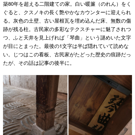
築80年を超える二階建ての家。白い暖簾（のれん）をく
ぐると、クスノキの長く艶やかなカウンターに迎えられ
る。灰色の土壁、古い屋根瓦を埋め込んだ床、無数の傷
跡が残る柱。古民家の多彩なテクスチャーに魅了されつ
つ、ふと天井を見上げれば「琴曲」という謎めいた文字
が目にとまった。最後の1文字は半ば隠れていて読めな
い。じつはこの看板、古民家がたどった歴史の痕跡だっ
たが、その話は記事の後半に。