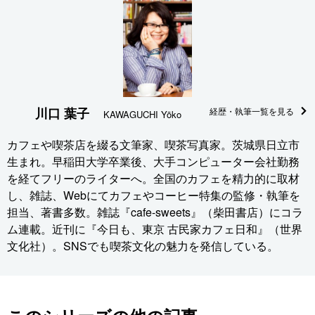
川口 葉子
経歴・執筆一覧を見る
KAWAGUCHI Yōko
カフェや喫茶店を綴る文筆家、喫茶写真家。茨城県日立市
生まれ。早稲田大学卒業後、大手コンピューター会社勤務
を経てフリーのライターへ。全国のカフェを精力的に取材
し、雑誌、Webにてカフェやコーヒー特集の監修・執筆を
担当、著書多数。雑誌『cafe-sweets』（柴田書店）にコラ
ム連載。近刊に『今日も、東京 古民家カフェ日和』（世界
文化社）。SNSでも喫茶文化の魅力を発信している。