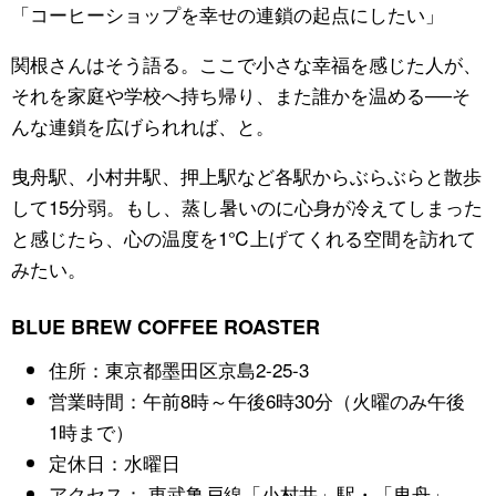
「コーヒーショップを幸せの連鎖の起点にしたい」
関根さんはそう語る。ここで小さな幸福を感じた人が、
それを家庭や学校へ持ち帰り、また誰かを温める──そ
んな連鎖を広げられれば、と。
曳舟駅、小村井駅、押上駅など各駅からぶらぶらと散歩
して15分弱。もし、蒸し暑いのに心身が冷えてしまった
と感じたら、心の温度を1℃上げてくれる空間を訪れて
みたい。
BLUE BREW COFFEE ROASTER
住所：東京都墨田区京島2-25-3
営業時間：午前8時～午後6時30分（火曜のみ午後
1時まで）
定休日：水曜日
アクセス： 東武亀戸線「小村井」駅・「曳舟」