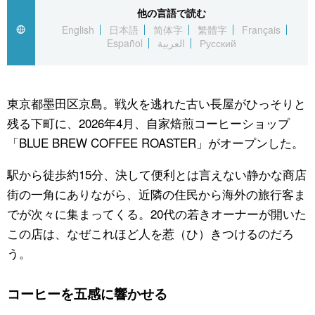
他の言語で読む
公式SNS
English
日本語
简体字
繁體字
Français
Español
العربية
Русский
東京都墨田区京島。戦火を逃れた古い長屋がひっそりと
残る下町に、2026年4月、自家焙煎コーヒーショップ
「BLUE BREW COFFEE ROASTER」がオープンした。
駅から徒歩約15分、決して便利とは言えない静かな商店
街の一角にありながら、近隣の住民から海外の旅行客ま
でが次々に集まってくる。20代の若きオーナーが開いた
この店は、なぜこれほど人を惹（ひ）きつけるのだろ
う。
コーヒーを五感に響かせる