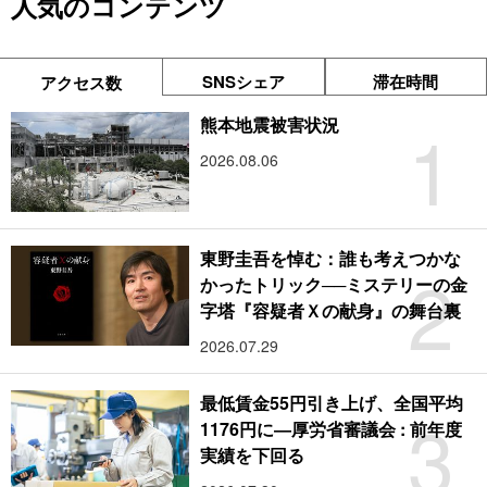
人気のコンテンツ
SNSシェア
滞在時間
アクセス数
1
熊本地震被害状況
2026.08.06
東野圭吾を悼む：誰も考えつかな
2
かったトリック──ミステリーの金
字塔『容疑者Ｘの献身』の舞台裏
2026.07.29
最低賃金55円引き上げ、全国平均
3
1176円に―厚労省審議会 : 前年度
実績を下回る