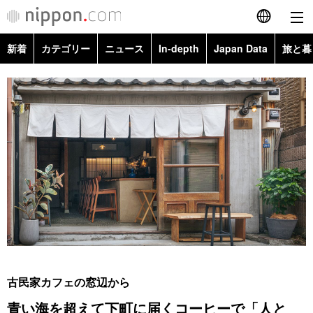
新着
カテゴリー
ニュース
In-depth
Japan Data
旅と暮
English
政治・外交
Topics
简体字
経済・ビジネス
Images
繁體字
カテゴリー
国際・海外
People
Français
政治・外交
ニュース
社会
東京
Español
経済・ビジネス
トップ
In-depth
文化
お知らせ
العربية
国際
アーカイブ
Japan Data
科学・技術
Русский
古民家カフェの窓辺から
社会
旅と暮らし
暮らし
青い海を超えて下町に届くコーヒーで「人と