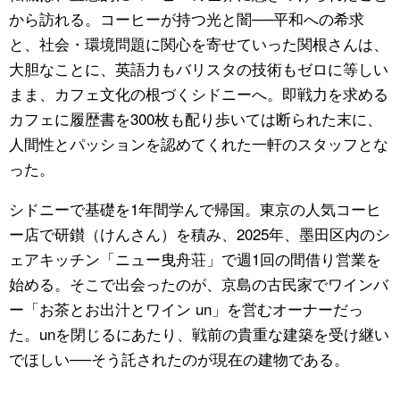
から訪れる。コーヒーが持つ光と闇──平和への希求
と、社会・環境問題に関心を寄せていった関根さんは、
大胆なことに、英語力もバリスタの技術もゼロに等しい
まま、カフェ文化の根づくシドニーへ。即戦力を求める
カフェに履歴書を300枚も配り歩いては断られた末に、
人間性とパッションを認めてくれた一軒のスタッフとな
った。
シドニーで基礎を1年間学んで帰国。東京の人気コーヒ
ー店で研鑚（けんさん）を積み、2025年、墨田区内のシ
ェアキッチン「ニュー曳舟荘」で週1回の間借り営業を
始める。そこで出会ったのが、京島の古民家でワインバ
ー「お茶とお出汁とワイン un」を営むオーナーだっ
た。unを閉じるにあたり、戦前の貴重な建築を受け継い
でほしい──そう託されたのが現在の建物である。