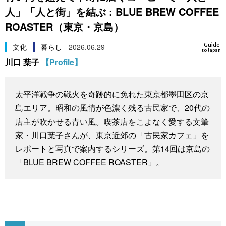
人」「人と街」を結ぶ : BLUE BREW COFFEE
スポーツ・東京2020
文化
動画/Live
ROASTER（東京・京島）
科学・技術
Books
Guide
文化
暮らし
2026.06.29
to Japan
川口 葉子
【Profile】
暮らし
Cinema
太平洋戦争の戦火を奇跡的に免れた東京都墨田区の京
スポーツ・東京2020
Topics
島エリア。昭和の風情が色濃く残る古民家で、20代の
店主が吹かせる青い風。喫茶店をこよなく愛する文筆
Images
家・川口葉子さんが、東京近郊の「古民家カフェ」を
レポートと写真で案内するシリーズ。第14回は京島の
People
「BLUE BREW COFFEE ROASTER」。
東京
お知らせ