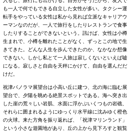
も一人で何でもできる自立した女性が多い。タクシー運
転手をやっている女性は私から見れば立派なキャリアウ
ーマンなのだが、一人で旅行をしたりレストランで食事
したりすることができないという。訊けば、女性は小樽
生まれで、小樽を離れたことがなく、ずっとこの地で生
きてきた。どんな人生を歩んできたのか、なかなか想像
できない。しかし私とて一人旅は寂しくないといえば嘘
になる。寂しさと自由を天秤にかけて、自由を選んだだ
けだ。
祝津パノラマ展望台は小高い丘に建つ、北の海に臨む展
望台で、夕陽を眺める絶景スポットである。海へ突き出
した崖の荒々しい岩肌、水面に浮かぶいくつもの岩礁、
それらに囲まれるようにゆっくり水平線に沈みゆく橙色
の火球。来た方角を振り返れば、「祝津マリンランド」
という小さな遊園地があり、丘の上から見下ろすと観覧