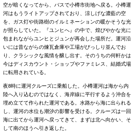
空が暗くなってから、バスで小樽市街地へ戻る。小樽運
河はもうライトアップされており、涼しげな濃藍の空
を、ガス灯や街路樹のイルミネーションの暖かそうな光
が照らしていた。『ユンヒへ』の中で、煌びやかな光に
包まれながらユンヒとジュンが再会した場所だ。運河沿
いには昔ながらの煉瓦倉庫や工場がびっしり並んでお
り、クラシックな風情を醸し出す。そのうちの何軒かは
今はディスカウント・ショップやファミレス、結婚式場
に転用されている。
夜8時に運河クルーズに乗船した。小樽運河は海から内
陸へ入り込むのではなく、海岸線に平行するよう沖合を
埋め立てて作られた運河である。水路から海に出られる
し、運河の水位も潮汐の影響を受ける。クルーズは一回
海に出てから運河へ戻ってきて、まずは北へ向かい、そ
して南のほうへ引き返した。