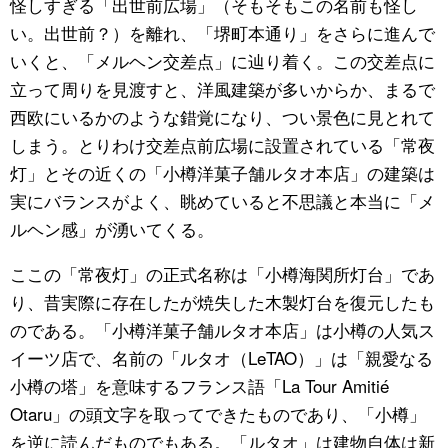
怪しすぎる「出世前広場」（そもそもこの名前も怪し
い。出世前？）を離れ、「堺町本通り」をさらに進んで
いくと、「メルヘン交差点」に辿り着く。この交差点に
立って周りを見渡すと、洋風建築が多いからか、まるで
西欧にいるかのような錯覚になり、つい景色に見とれて
しまう。とりわけ交差点前広場に設置されている「常夜
灯」とその近くの「小樽洋菓子舗ルタオ本店」の建築は
実にバランスがよく、眺めていると不思議と本当に「メ
ルヘン感」が湧いてくる。
ここの「常夜灯」の正式名称は「小樽海関所灯台」であ
り、昔実際に存在したが焼失した木製灯台を復元したも
のである。「小樽洋菓子舗ルタオ本店」は小樽の人気ス
イーツ店で、名前の「ルタオ（LeTAO）」は「親愛なる
小樽の塔」を意味するフランス語「La Tour Amitié
Otaru」の頭文字を取ってできたものであり、「小樽」
を逆に読んだものでもある。「ルタオ」は建物自体は新