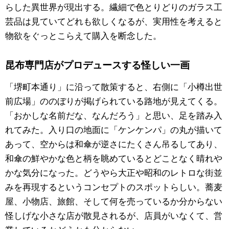
らした異世界が現出する。繊細で色とりどりのガラス工
芸品は見ていてどれも欲しくなるが、実用性を考えると
物欲をぐっとこらえて購入を断念した。
昆布専門店がプロデュースする怪しい一画
「堺町本通り」に沿って散策すると、右側に「小樽出世
前広場」ののぼりが掲げられている路地が見えてくる。
「おかしな名前だな、なんだろう」と思い、足を踏み入
れてみた。入り口の地面に「ケンケンパ」の丸が描いて
あって、空からは和傘が逆さにたくさん吊るしてあり、
和傘の鮮やかな色と柄を眺めているとどことなく晴れや
かな気分になった。どうやら大正や昭和のレトロな街並
みを再現するというコンセプトのスポットらしい。蕎麦
屋、小物店、旅館、そして何を売っているか分からない
怪しげな小さな店が散見されるが、店員がいなくて、営