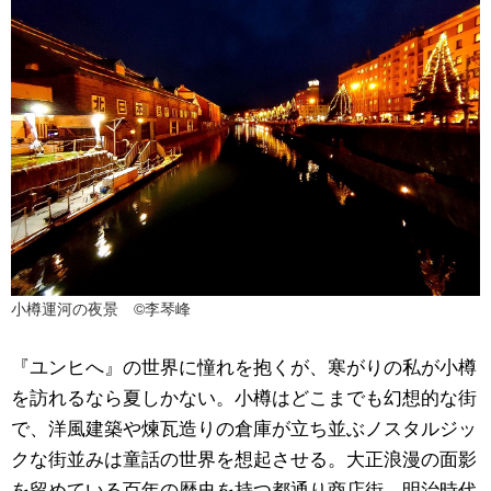
小樽運河の夜景 ©李琴峰
『ユンヒへ』の世界に憧れを抱くが、寒がりの私が小樽
を訪れるなら夏しかない。小樽はどこまでも幻想的な街
で、洋風建築や煉瓦造りの倉庫が立ち並ぶノスタルジッ
クな街並みは童話の世界を想起させる。大正浪漫の面影
を留めている百年の歴史を持つ都通り商店街、明治時代