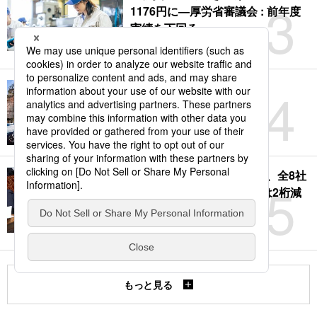
3
1176円に―厚労省審議会 : 前年度
実績を下回る
2026.07.30
4
日本の世界遺産一覧
2026.07.26
【高市内閣の支持率】急落、全8社
5
が政権発足後最低に：3社は2桁減
─7月世論調査
2026.07.31
もっと見る