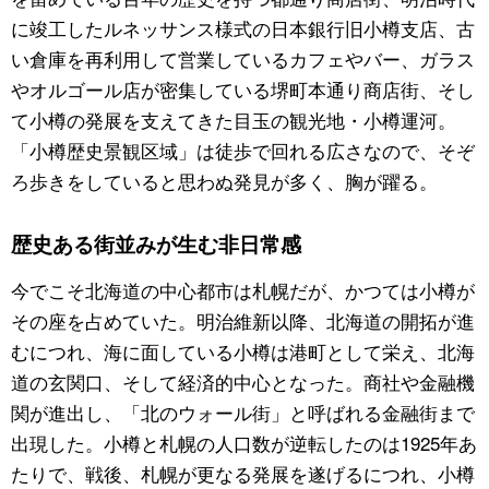
に竣工したルネッサンス様式の日本銀行旧小樽支店、古
い倉庫を再利用して営業しているカフェやバー、ガラス
やオルゴール店が密集している堺町本通り商店街、そし
て小樽の発展を支えてきた目玉の観光地・小樽運河。
「小樽歴史景観区域」は徒歩で回れる広さなので、そぞ
ろ歩きをしていると思わぬ発見が多く、胸が躍る。
歴史ある街並みが生む非日常感
今でこそ北海道の中心都市は札幌だが、かつては小樽が
その座を占めていた。明治維新以降、北海道の開拓が進
むにつれ、海に面している小樽は港町として栄え、北海
道の玄関口、そして経済的中心となった。商社や金融機
関が進出し、「北のウォール街」と呼ばれる金融街まで
出現した。小樽と札幌の人口数が逆転したのは1925年あ
たりで、戦後、札幌が更なる発展を遂げるにつれ、小樽