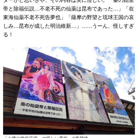
帝と除福伝説…不老不死の仙薬は昆布であった…」「在
東海仙薬不老不死告夢也」「薩摩の野望と琉球王国の哀
しみ…昆布が成した明治維新…」……うーん、怪しすぎ
る！
「小樽出世前広場」の怪しい看板 ©李琴峰