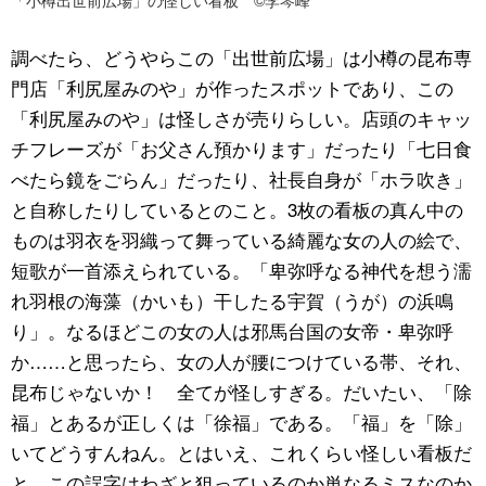
調べたら、どうやらこの「出世前広場」は小樽の昆布専
門店「利尻屋みのや」が作ったスポットであり、この
「利尻屋みのや」は怪しさが売りらしい。店頭のキャッ
チフレーズが「お父さん預かります」だったり「七日食
べたら鏡をごらん」だったり、社長自身が「ホラ吹き」
と自称したりしているとのこと。3枚の看板の真ん中の
ものは羽衣を羽織って舞っている綺麗な女の人の絵で、
短歌が一首添えられている。「卑弥呼なる神代を想う濡
れ羽根の海藻（かいも）干したる宇賀（うが）の浜鳴
り」。なるほどこの女の人は邪馬台国の女帝・卑弥呼
か……と思ったら、女の人が腰につけている帯、それ、
昆布じゃないか！ 全てが怪しすぎる。だいたい、「除
福」とあるが正しくは「徐福」である。「福」を「除」
いてどうすんねん。とはいえ、これくらい怪しい看板だ
と、この誤字はわざと狙っているのか単なるミスなのか