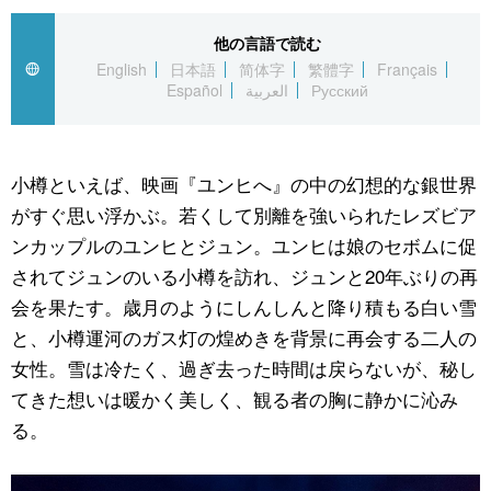
他の言語で読む
公式SNS
English
日本語
简体字
繁體字
Français
Español
العربية
Русский
小樽といえば、映画『ユンヒへ』の中の幻想的な銀世界
がすぐ思い浮かぶ。若くして別離を強いられたレズビア
ンカップルのユンヒとジュン。ユンヒは娘のセボムに促
されてジュンのいる小樽を訪れ、ジュンと20年ぶりの再
会を果たす。歳月のようにしんしんと降り積もる白い雪
と、小樽運河のガス灯の煌めきを背景に再会する二人の
女性。雪は冷たく、過ぎ去った時間は戻らないが、秘し
てきた想いは暖かく美しく、観る者の胸に静かに沁み
る。