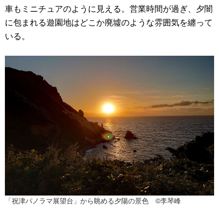
車もミニチュアのように見える。営業時間が過ぎ、夕闇
に包まれる遊園地はどこか廃墟のような雰囲気を纏って
いる。
「祝津パノラマ展望台」から眺める夕陽の景色 ©李琴峰