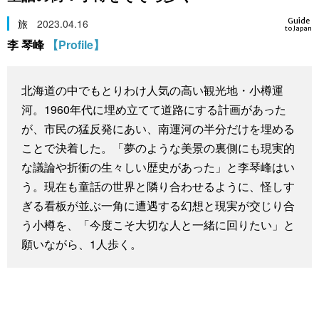
スポーツ・東京2020
文化
動画/Live
Guide
旅
2023.04.16
to Japan
李 琴峰
【Profile】
科学・技術
Books
北海道の中でもとりわけ人気の高い観光地・小樽運
暮らし
Cinema
河。1960年代に埋め立てて道路にする計画があった
が、市民の猛反発にあい、南運河の半分だけを埋める
スポーツ・東京2020
Topics
ことで決着した。「夢のような美景の裏側にも現実的
な議論や折衝の生々しい歴史があった」と李琴峰はい
Images
う。現在も童話の世界と隣り合わせるように、怪しす
ぎる看板が並ぶ一角に遭遇する幻想と現実が交じり合
People
う小樽を、「今度こそ大切な人と一緒に回りたい」と
願いながら、1人歩く。
東京
お知らせ