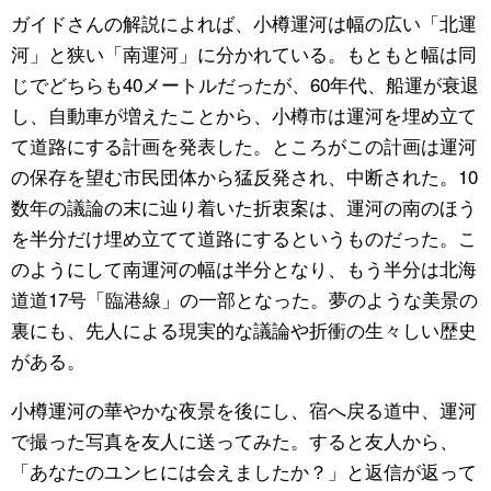
ガイドさんの解説によれば、小樽運河は幅の広い「北運
河」と狭い「南運河」に分かれている。もともと幅は同
じでどちらも40メートルだったが、60年代、船運が衰退
し、自動車が増えたことから、小樽市は運河を埋め立て
て道路にする計画を発表した。ところがこの計画は運河
の保存を望む市民団体から猛反発され、中断された。10
数年の議論の末に辿り着いた折衷案は、運河の南のほう
を半分だけ埋め立てて道路にするというものだった。こ
のようにして南運河の幅は半分となり、もう半分は北海
道道17号「臨港線」の一部となった。夢のような美景の
裏にも、先人による現実的な議論や折衝の生々しい歴史
がある。
小樽運河の華やかな夜景を後にし、宿へ戻る道中、運河
で撮った写真を友人に送ってみた。すると友人から、
「あなたのユンヒには会えましたか？」と返信が返って