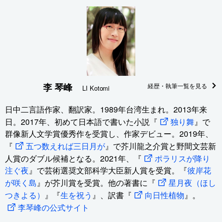
李 琴峰
経歴・執筆一覧を見る
LI Kotomi
日中二言語作家、翻訳家。1989年台湾生まれ。2013年来
日。2017年、初めて日本語で書いた小説『
独り舞
』で
群像新人文学賞優秀作を受賞し、作家デビュー。2019年、
『
五つ数えれば三日月が
』で芥川龍之介賞と野間文芸新
人賞のダブル候補となる。2021年、『
ポラリスが降り
注ぐ夜
』で芸術選奨文部科学大臣新人賞を受賞。『
彼岸花
が咲く島
』が芥川賞を受賞。他の著書に『
星月夜（ほし
つきよる）
』『
生を祝う
』、訳書『
向日性植物
』。
李琴峰の公式サイト