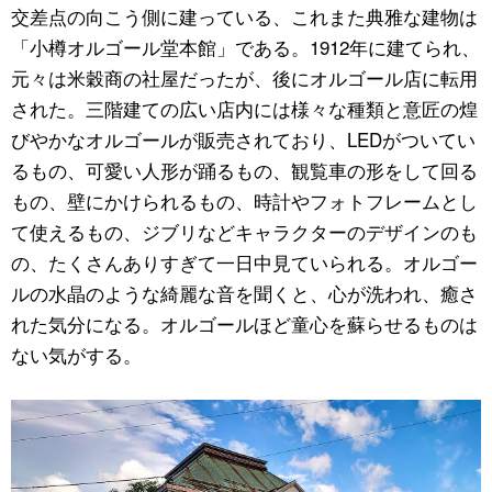
交差点の向こう側に建っている、これまた典雅な建物は
「小樽オルゴール堂本館」である。1912年に建てられ、
元々は米穀商の社屋だったが、後にオルゴール店に転用
された。三階建ての広い店内には様々な種類と意匠の煌
びやかなオルゴールが販売されており、LEDがついてい
るもの、可愛い人形が踊るもの、観覧車の形をして回る
もの、壁にかけられるもの、時計やフォトフレームとし
て使えるもの、ジブリなどキャラクターのデザインのも
の、たくさんありすぎて一日中見ていられる。オルゴー
ルの水晶のような綺麗な音を聞くと、心が洗われ、癒さ
れた気分になる。オルゴールほど童心を蘇らせるものは
ない気がする。