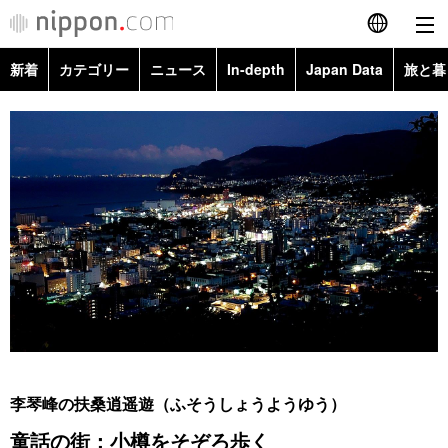
新着
カテゴリー
ニュース
In-depth
Japan Data
旅と暮
English
政治・外交
Topics
简体字
経済・ビジネス
Images
繁體字
カテゴリー
国際・海外
People
Français
政治・外交
ニュース
社会
東京
Español
経済・ビジネス
トップ
In-depth
文化
お知らせ
العربية
国際
アーカイブ
Japan Data
科学・技術
Русский
李琴峰の扶桑逍遥遊（ふそうしょうようゆう）
社会
旅と暮らし
暮らし
童話の街：小樽をそぞろ歩く