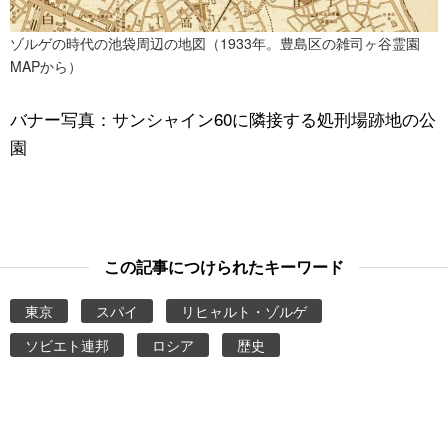
ゾルゲの時代の池袋周辺の地図（1933年。豊島区の雑司ヶ谷霊園
MAPから）
バナー写真：サンシャイン60に隣接する処刑場跡地の公
園
この記事につけられたキーワード
東京
スパイ
リヒャルト・ゾルゲ
ソビエト連邦
ロシア
歴史