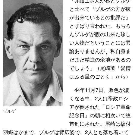
「弁護士さんが私とゾルゲ
と比べて『ゾルゲの方が腹
が出来ているとの批評だ』
とずばり言われた。もちろ
んゾルゲが腹の出来た珍し
い人物だということには異
論ありませんが、私自身ま
だまだ精進の余地があるの
でしょう」（尾崎著「愛情
はふる星のごとく」から）
44年11月7日、敗色が濃
くなる中、2人は帝政ロシ
アが倒された「ロシア革命
ゾルゲ
記念日」の朝に相次いで絞
首刑にされた。尾崎は紋付
羽織はかまで、ゾルゲは背広姿で、2人とも落ち着いて