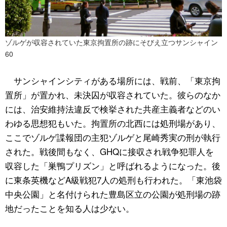
ゾルゲが収容されていた東京拘置所の跡にそびえ立つサンシャイン
60
サンシャインシティがある場所には、戦前、「東京拘
置所」が置かれ、未決囚が収容されていた。彼らのなか
には、治安維持法違反で検挙された共産主義者などのい
わゆる思想犯もいた。拘置所の北西には処刑場があり、
ここでゾルゲ諜報団の主犯ゾルゲと尾崎秀実の刑が執行
された。戦後間もなく、GHQに接収され戦争犯罪人を
収容した「巣鴨プリズン」と呼ばれるようになった。後
に東条英機などA級戦犯7人の処刑も行われた。「東池袋
中央公園」と名付けられた豊島区立の公園が処刑場の跡
地だったことを知る人は少ない。