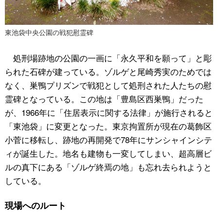
東池袋中央公園の戦犯慰霊碑
処刑場跡地の公園の一画に「永久平和を願って」と彫
られた石碑が建っている。ゾルゲと尾崎秀実のためでは
なく、巣鴨プリズンで戦犯として処刑された人たちの慰
霊碑となっている。この地は「豊島区西巣鴨」だった
が、1966年に「住居表示に関する法律」が施行されると
「東池袋」に変更となった。東京拘置所が現在の葛飾区
小菅に移転し、跡地の再開発で78年にサンシャインシテ
ィが誕生した。地名も建物も一変してしまい、超高層ビ
ルの真下にある「ゾルゲ終焉の地」も忘れ去られようと
している。
現場へのルート