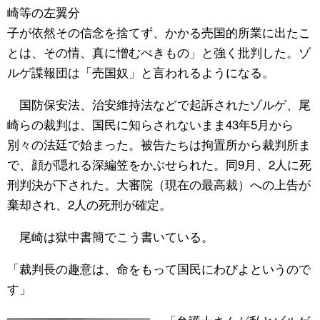
崎等の左翼分
子が依然その信念を捨てず、かかる売国的所業に出たこ
とは、その情、真に憎むべきもの」と強く批判した。ゾ
ルゲ諜報団は「売国奴」と言われるようになる。
国防保安法、治安維持法などで起訴されたゾルゲ、尾
崎らの裁判は、国民に知らされないまま43年5月から
別々の法廷で始まった。被告たちは拘置所から裁判所ま
で、顔が隠れる深編笠をかぶせられた。同9月、2人に死
刑判決が下された。大審院（現在の最高裁）への上告が
棄却され、2人の死刑が確定。
尾崎は獄中書簡でこう書いている。
「裁判長の趣意は、命をもって国民にわびよというので
す」