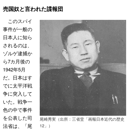
売国奴と言われた諜報団
このスパイ
事件が一般の
日本人に知ら
されるのは、
ゾルゲ逮捕か
ら7カ月後の
1942年5月
だ。日本はす
でに太平洋戦
争に突入して
いた。戦争一
色の中で事件
を公表した司
尾崎秀実（出所：三省堂「画報日本近代の歴史
法省は、「尾
12」）