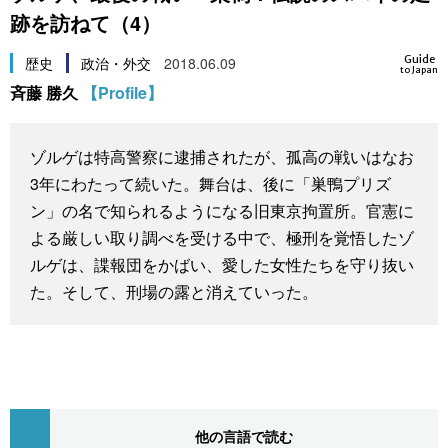
跡を訪ねて（4）
スポーツ・東京2020
文化
動画/Live
Guide
歴史
政治・外交
2018.06.09
to Japan
科学・技術
Books
斉藤 勝久
【Profile】
暮らし
Cinema
ゾルゲは特高警察に逮捕されたが、孤高の戦いはなお
3年にわたって続いた。舞台は、後に「巣鴨プリズ
スポーツ・東京2020
Topics
ン」の名で知られるようになる旧東京拘置所。官憲に
よる厳しい取り調べを受ける中で、極刑を覚悟したゾ
Images
ルゲは、諜報団をかばい、愛した女性たちを守り抜い
た。そして、刑場の露と消えていった。
People
東京
お知らせ
他の言語で読む