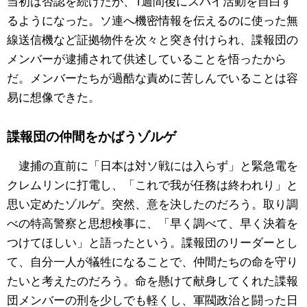
当初は否認を続けたが、1週間後にスパイ活動を自白す
るようになった。ソ連へ機密情報を伝えるのに使った無
線送信機など証拠物件を次々と突き付けられ、諜報団の
メンバーが逮捕されて供述していることを悟ったから
だ。メンバーたちが過酷な責めに苦しんでいることは容
易に想像できた。
諜報団の仲間をかばうゾルゲ
逮捕の直前に「日本は対ソ戦には入らず」と緊急電を
クレムリンに打電し、「これで我が任務は終われり」と
思い定めたゾルゲ。突然、意を決したのだろう。取り調
べの特高警察と思想検事に、「早く調べて、早く決着を
つけてほしい」と語ったという。諜報団のリーダーとし
て、自分一人が犠牲になることで、仲間たちの命を守り
たいと考えたのだろう。命を懸けて献身してくれた諜報
団メンバーの刑を少しでも軽くし、軍閥政治と闘った日