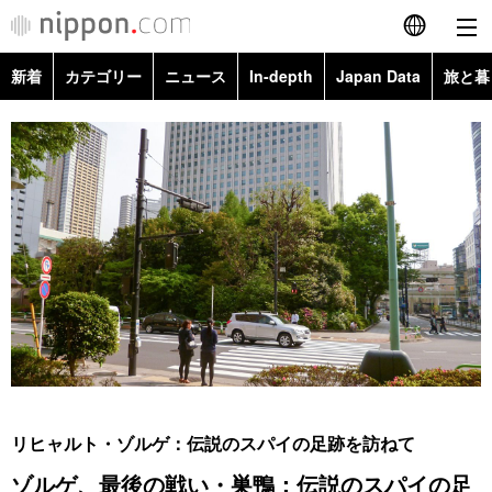
新着
カテゴリー
ニュース
In-depth
Japan Data
旅と暮
English
政治・外交
Topics
简体字
経済・ビジネス
Images
繁體字
カテゴリー
国際・海外
People
Français
政治・外交
ニュース
社会
東京
Español
経済・ビジネス
トップ
In-depth
文化
お知らせ
العربية
国際
アーカイブ
Japan Data
科学・技術
Русский
リヒャルト・ゾルゲ：伝説のスパイの足跡を訪ねて
社会
旅と暮らし
暮らし
ゾルゲ、最後の戦い・巣鴨：伝説のスパイの足