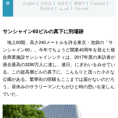
English
日本語
简体字
繁體字
Français
Español
العربية
Русский
公式SNS
サンシャイン60ビルの真下に刑場跡
地上60階、高さ240メートルを誇る東京・池袋の「サ
ンシャイン60」。今年でちょうど開業40周年を迎えた複
合商業施設サンシャインシティは、2017年度の来訪者が
過去最高の3290万人に達し、連日、にぎわいをみせてい
る。この超高層ビルの真下に、こんもりと茂った小さな
公園がある。繁華街の喧騒もここまでは届かないのだろ
う。昼休みのサラリーマンたちがひと時の憩いを楽しん
でいた。