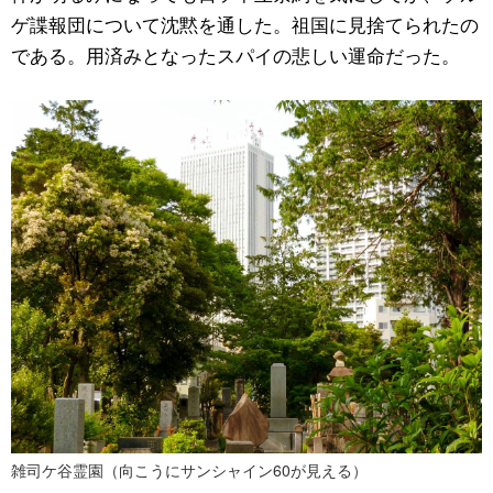
ゲ諜報団について沈黙を通した。祖国に見捨てられたの
である。用済みとなったスパイの悲しい運命だった。
雑司ケ谷霊園（向こうにサンシャイン60が見える）