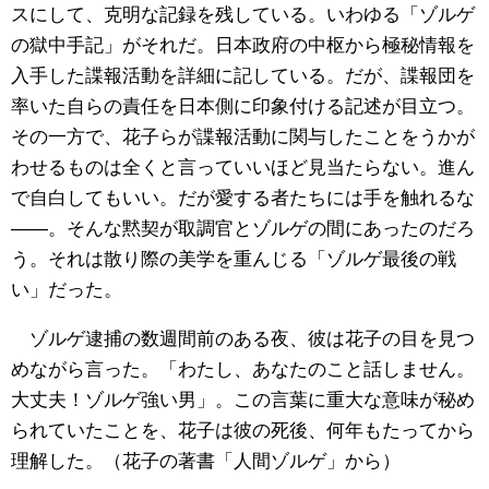
スにして、克明な記録を残している。いわゆる「ゾルゲ
の獄中手記」がそれだ。日本政府の中枢から極秘情報を
入手した諜報活動を詳細に記している。だが、諜報団を
率いた自らの責任を日本側に印象付ける記述が目立つ。
その一方で、花子らが諜報活動に関与したことをうかが
わせるものは全くと言っていいほど見当たらない。進ん
で自白してもいい。だが愛する者たちには手を触れるな
――。そんな黙契が取調官とゾルゲの間にあったのだろ
う。それは散り際の美学を重んじる「ゾルゲ最後の戦
い」だった。
ゾルゲ逮捕の数週間前のある夜、彼は花子の目を見つ
めながら言った。「わたし、あなたのこと話しません。
大丈夫！ゾルゲ強い男」。この言葉に重大な意味が秘め
られていたことを、花子は彼の死後、何年もたってから
理解した。（花子の著書「人間ゾルゲ」から）