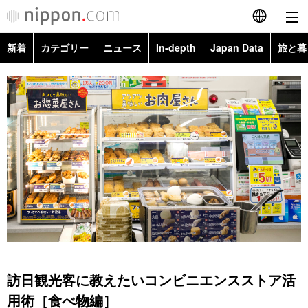
新着
カテゴリー
ニュース
In-depth
Japan Data
旅と暮
English
政治・外交
Topics
简体字
経済・ビジネス
Images
繁體字
カテゴリー
国際・海外
People
Français
政治・外交
ニュース
社会
東京
Español
経済・ビジネス
トップ
In-depth
文化
お知らせ
العربية
国際
アーカイブ
Japan Data
科学・技術
Русский
訪日観光客に教えたいコンビニエンスストア活
社会
旅と暮らし
暮らし
用術［食べ物編］