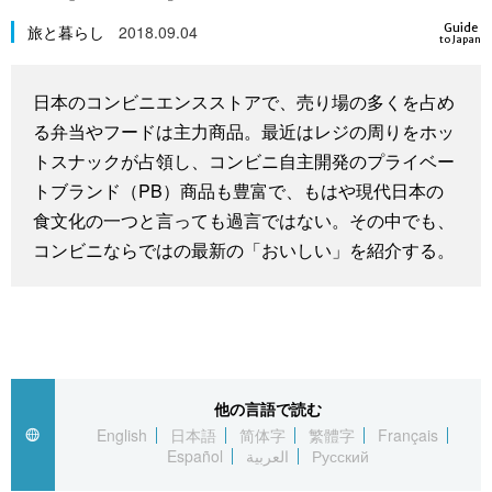
スポーツ・東京2020
文化
動画/Live
Guide
旅と暮らし
2018.09.04
to Japan
科学・技術
Books
日本のコンビニエンスストアで、売り場の多くを占め
る弁当やフードは主力商品。最近はレジの周りをホッ
暮らし
Cinema
トスナックが占領し、コンビニ自主開発のプライベー
トブランド（PB）商品も豊富で、もはや現代日本の
スポーツ・東京2020
Topics
食文化の一つと言っても過言ではない。その中でも、
コンビニならではの最新の「おいしい」を紹介する。
Images
People
東京
他の言語で読む
English
日本語
简体字
繁體字
Français
Español
العربية
Русский
お知らせ