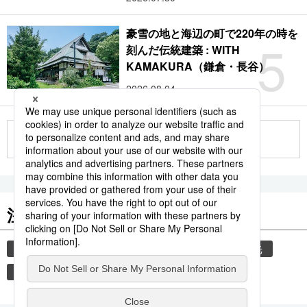
豪雪の地と海辺の町で220年の時を
5
刻んだ伝統建築 : WITH
KAMAKURA（鎌倉・長谷）
2026.08.04
もっと見る
注目のキーワード
共同通信ニュース
気象・災害
災害
観光
気象庁
津波
地震
旅
熊本