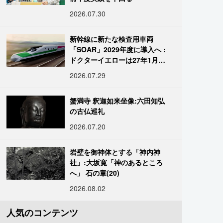
2026.07.30
新幹線に新たな検査用車両
「SOAR」2029年度に導入へ :
ドクターイエローは27年1月に
引退
2026.07.29
蟹満寺 釈迦如来坐像:六田知弘
の古仏巡礼
2026.07.20
岩壁を御神体とする「神内神
社」:大坂寛「神のあるところ
へ」 石の章(20)
2026.08.02
人気のコンテンツ