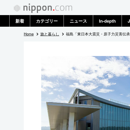
新着
カテゴリー
ニュース
In-depth
J
政治・外交
トップ
Home
旅と暮らし
福島「東日本大震災・原子力災害伝承
経済・ビジネス
アーカイブ
国際
社会
文化
科学・技術
暮らし