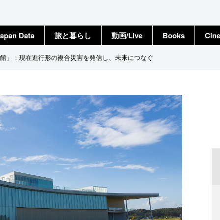
apan Data
旅と暮らし
動画/Live
Books
Cin
館」：現在進行形の複合災害を発信し、未来につなぐ