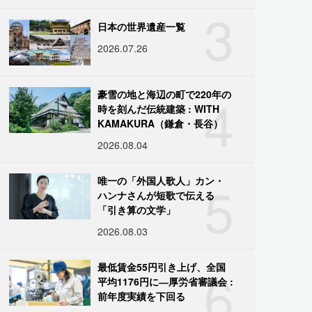
3
日本の世界遺産一覧
2026.07.26
4
豪雪の地と海辺の町で220年の
時を刻んだ伝統建築 : WITH
KAMAKURA（鎌倉・長谷）
2026.08.04
5
唯一の「外国人歌人」カン・
ハンナさんが短歌で伝える
「引き算の文学」
2026.08.03
6
最低賃金55円引き上げ、全国
平均1176円に―厚労省審議会 :
前年度実績を下回る