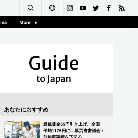
ema
More
English
Topics
简体字
Images
Guide
繁體字
People
Français
to Japan
東京
Español
お知らせ
العربية
あなたにおすすめ
Русский
最低賃金55円引き上げ、全国
平均1176円に―厚労省審議会 :
前年度実績を下回る