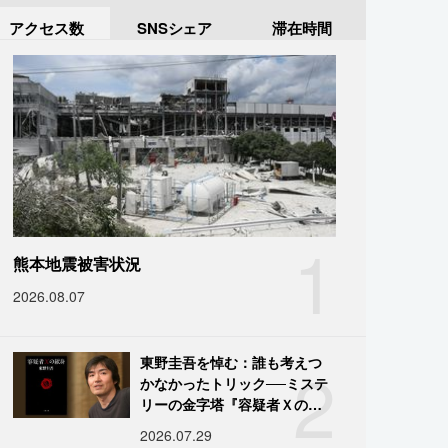
アクセス数
SNSシェア
滞在時間
1
熊本地震被害状況
2026.08.07
2
東野圭吾を悼む：誰も考えつ
かなかったトリック──ミステ
リーの金字塔『容疑者Ｘの献
身』の舞台裏
2026.07.29