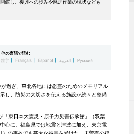
日に開館し、復興への歩みや廃炉作業の現状なども
他の言語で読む
繁體字
Français
Español
العربية
Русский
9年半が過ぎ、東北各地には慰霊のためのメモリアル
示し、防災の大切さを伝える施設が続々と整備
のが「東日本大震災・原子力災害伝承館」（双葉
中心に、福島県では地震と津波に加え、東京電
町）の事故でも甚大な被害を受けた。未曽有の複