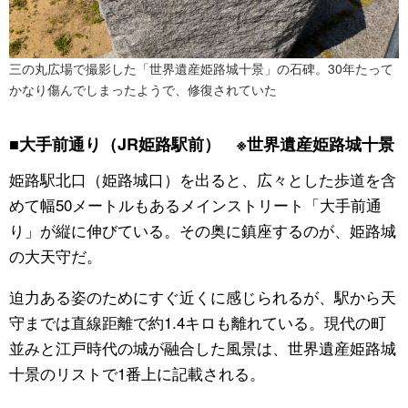
三の丸広場で撮影した「世界遺産姫路城十景」の石碑。30年たって
かなり傷んでしまったようで、修復されていた
■大手前通り（JR姫路駅前） ※世界遺産姫路城十景
姫路駅北口（姫路城口）を出ると、広々とした歩道を含
めて幅50メートルもあるメインストリート「大手前通
り」が縦に伸びている。その奥に鎮座するのが、姫路城
の大天守だ。
迫力ある姿のためにすぐ近くに感じられるが、駅から天
守までは直線距離で約1.4キロも離れている。現代の町
並みと江戸時代の城が融合した風景は、世界遺産姫路城
十景のリストで1番上に記載される。