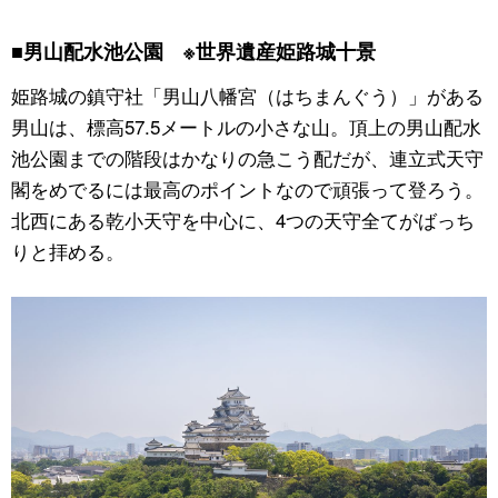
■男山配水池公園 ※世界遺産姫路城十景
姫路城の鎮守社「男山八幡宮（はちまんぐう）」がある
男山は、標高57.5メートルの小さな山。頂上の男山配水
池公園までの階段はかなりの急こう配だが、連立式天守
閣をめでるには最高のポイントなので頑張って登ろう。
北西にある乾小天守を中心に、4つの天守全てがばっち
りと拝める。