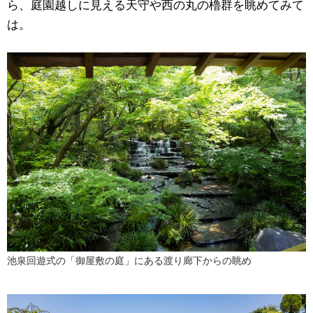
ら、庭園越しに見える天守や西の丸の櫓群を眺めてみて
は。
池泉回遊式の「御屋敷の庭」にある渡り廊下からの眺め