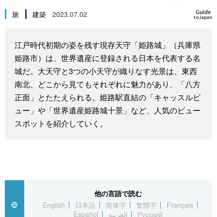
スポーツ・東京2020
文化
動画/Live
Guide
旅
建築
2023.07.02
to Japan
科学・技術
Books
江戸時代初期の姿を残す現存天守「姫路城」（兵庫県
姫路市）は、世界遺産に登録される日本を代表する名
暮らし
Cinema
城だ。大天守と3つの小天守が織りなす光景は、東西
南北、どこから見てもそれぞれに魅力があり、「八方
スポーツ・東京2020
Topics
正面」とたたえられる。姫路駅直結の「キャッスルビ
ュー」や「世界遺産姫路城十景」など、人気のビュー
スポットを紹介していく。
Images
People
東京
他の言語で読む
English
日本語
简体字
繁體字
Français
お知らせ
Español
العربية
Русский