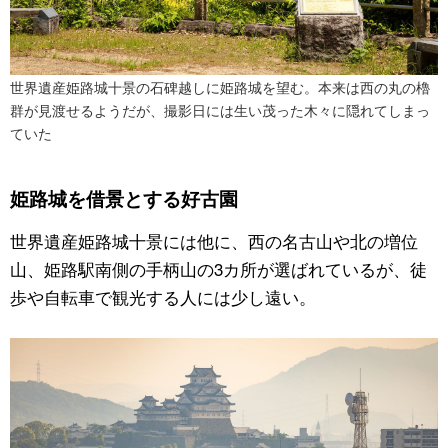
世界遺産姫路城十景の石碑越しに姫路城を望む。本来は西の丸の櫓
群が見渡せるようだが、撮影日には生い茂った木々に隠れてしまっ
ていた
姫路城を借景とする好古園
世界遺産姫路城十景には他に、西の名古山や北の増位
山、姫路駅南側の手柄山の3カ所が選ばれているが、徒
歩や自転車で観光する人には少し遠い。