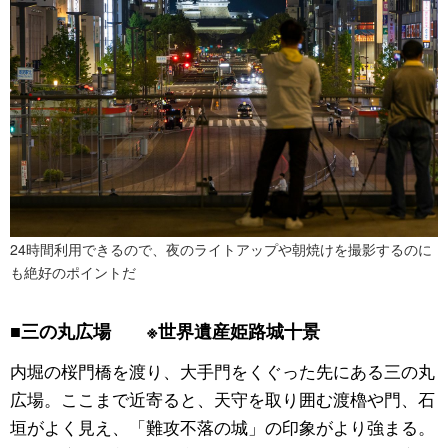
24時間利用できるので、夜のライトアップや朝焼けを撮影するのに
も絶好のポイントだ
■三の丸広場 ※世界遺産姫路城十景
内堀の桜門橋を渡り、大手門をくぐった先にある三の丸
広場。ここまで近寄ると、天守を取り囲む渡櫓や門、石
垣がよく見え、「難攻不落の城」の印象がより強まる。