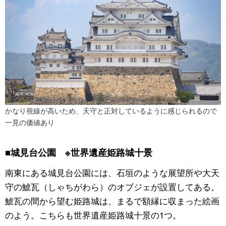
かなり視線が高いため、天守と正対しているように感じられるので
一見の価値あり
■城見台公園 ※世界遺産姫路城十景
南東にある城見台公園には、石垣のような展望所や大天
守の鯱瓦（しゃちがわら）のオブジェが設置してある。
鯱瓦の間から望む姫路城は、まるで額縁に収まった絵画
のよう。こちらも世界遺産姫路城十景の1つ。