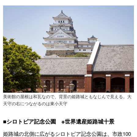
美術館の屋根は和瓦なので、背景の姫路城ともなじんで見える。大
天守の右につながるのは東小天守
■シロトピア記念公園 ※世界遺産姫路城十景
姫路城の北側に広がるシロトピア記念公園は、市政100