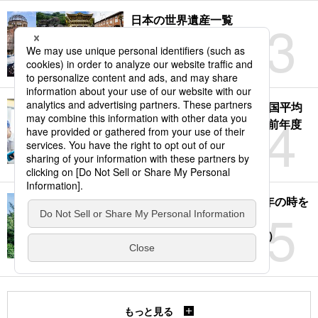
3
日本の世界遺産一覧
2026.07.26
最低賃金55円引き上げ、全国平均
4
1176円に―厚労省審議会 : 前年度
実績を下回る
2026.07.30
豪雪の地と海辺の町で220年の時を
5
刻んだ伝統建築 : WITH
KAMAKURA（鎌倉・長谷）
2026.08.04
もっと見る