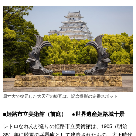
原寸大で復元した大天守の鯱瓦は、記念撮影の定番スポット
■姫路市立美術館（前庭） ※世界遺産姫路城十景
レトロなれんが造りの姫路市立美術館は、1905（明治
38）年に陸軍の兵器庫として建造されたもの。大正時代