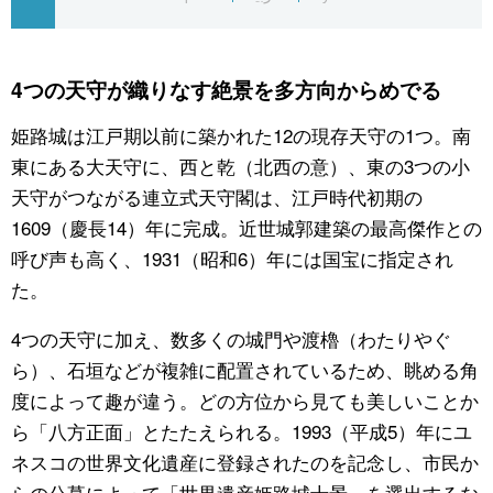
公式SNS
4つの天守が織りなす絶景を多方向からめでる
姫路城は江戸期以前に築かれた12の現存天守の1つ。南
東にある大天守に、西と乾（北西の意）、東の3つの小
天守がつながる連立式天守閣は、江戸時代初期の
1609（慶長14）年に完成。近世城郭建築の最高傑作との
呼び声も高く、1931（昭和6）年には国宝に指定され
た。
4つの天守に加え、数多くの城門や渡櫓（わたりやぐ
ら）、石垣などが複雑に配置されているため、眺める角
度によって趣が違う。どの方位から見ても美しいことか
ら「八方正面」とたたえられる。1993（平成5）年にユ
ネスコの世界文化遺産に登録されたのを記念し、市民か
らの公募によって「世界遺産姫路城十景」を選出するな