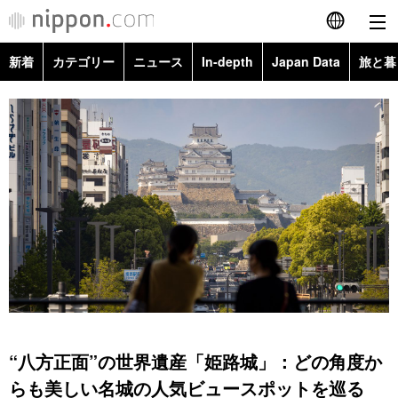
新着
カテゴリー
ニュース
In-depth
Japan Data
旅と暮
English
政治・外交
Topics
简体字
経済・ビジネス
Images
繁體字
カテゴリー
国際・海外
People
Français
政治・外交
ニュース
社会
東京
Español
経済・ビジネス
トップ
In-depth
文化
お知らせ
العربية
国際
アーカイブ
Japan Data
科学・技術
Русский
“八方正面”の世界遺産「姫路城」：どの角度か
社会
旅と暮らし
暮らし
らも美しい名城の人気ビュースポットを巡る