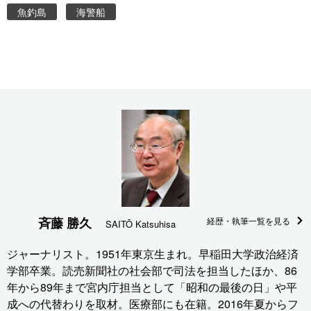
魚釣島
海警船
斉藤 勝久
経歴・執筆一覧を見る
SAITŌ Katsuhisa
ジャーナリスト。1951年東京生まれ。早稲田大学政治経済
学部卒業。読売新聞社の社会部で司法を担当したほか、86
年から89年まで宮内庁担当として「昭和の最後の日」や平
成への代替わりを取材。医療部にも在籍。2016年夏からフ