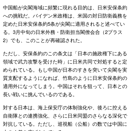
中国船が尖閣海域に頻繁に現れる目的は、日米安保条約
への挑戦だ。バイデン米政権は、米国の対日防衛義務を
定めた日米安保条約5条が尖閣に適用されると述べてい
る。3月中旬の日米外務・防衛担当閣僚会合（2プラス
2）でも、このことが再確認された。
ただし、安保条約のこの条文は「日本の施政権下にある
領域で武力攻撃を受けた時」に日米共同で対処すると定
められている。もし中国が日本のすきを突いて尖閣を実
質支配するようになれば、竹島のように日米安保条約の
適用外になってしまう。中国はそれを狙って、日本との
長い戦いに挑んでいるのである。
対する日本は、海上保安庁の体制強化や、後ろに控える
自衛隊との連携強化、さらに日米同盟のさらなる深化で
対抗している。ただし、巡視船（公船）の数では中国に