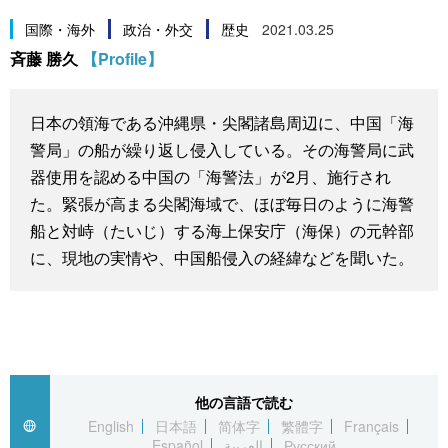
スポーツ・東京2020
文化
動画/Live
国際・海外
政治・外交
歴史
2021.03.25
斉藤 勝久
【Profile】
科学・技術
Books
日本の領海である沖縄県・尖閣諸島周辺に、中国「海
暮らし
Cinema
警局」の船が繰り返し侵入している。その海警局に武
器使用を認める中国の「海警法」が2月、施行され
スポーツ・東京2020
Topics
た。緊張が高まる尖閣海域で、ほぼ毎日のように海警
船と対峙（たいじ）する海上保安庁（海保）の元幹部
Images
に、現地の実情や、中国船侵入の経緯などを聞いた。
People
東京
他の言語で読む
English
日本語
简体字
繁體字
Français
お知らせ
Español
العربية
Русский