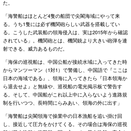
た。
「海警船はほとんど4隻の船団で尖閣海域にやって来
る。うち1隻には必ず機関砲らしい武器を搭載してい
る。こうした武装船の領海侵入は、実は2015年から確認
されている」。機関砲とは、機関銃より大きい砲弾を連
射できる、威力あるものだ。
「海保の巡視船は、中国公船が接続水域に入ってきた時
からマンツーマン（1対1）で警備し、中国語で『ここは
日本の海域である』、領海に入ってきたら『日本領海か
ら退去せよ』と無線や、巡視船の電光掲示板で警告す
る。そして、中国船がこれ以上中に入らないよう進路規
制を行いつつ、長時間にらみあい、領海の外に出す」
「海警船は尖閣領海で操業中の日本漁船を追い掛け回
し、接近して圧力をかけてくる。その場合は海保の巡視