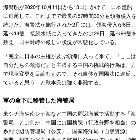
海警船が2020年10月11日から13日にかけて、日本漁船
に追尾して、これまでで最長の57時間39分も領海侵入を
続けた。海警法が施行された2月には、領海侵入が6日、
延べ14隻、接続水域に入ってきたのは26日、延べ96隻を
数え、日中対峙の厳しい状況が常態化している。
「完全に日本の主権が及ぶ領海に入って来て、『ここは
自分たちの領海だ』と主張する中国の挑戦的行為は、力
で現状変更を目論むもので、それ自体が国際法に違反し
ていると思う」と秋本氏は強く非難する。
軍の傘下に移管した海警局
東シナ海や南シナ海など中国の周辺海域で活動する「海
警局」とは何か。中国には国務院（行政分野を相当）の
系列で辺防管理局（公安）、国家海洋局（自然資源）、
漁業、税関などを担当する部局に分かれていたが、13年