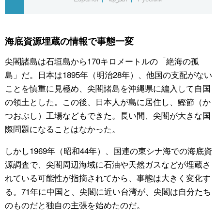
公式SNS
海底資源埋蔵の情報で事態一変
尖閣諸島は石垣島から170キロメートルの「絶海の孤
島」だ。日本は1895年（明治28年）、他国の支配がない
ことを慎重に見極め、尖閣諸島を沖縄県に編入して自国
の領土とした。この後、日本人が島に居住し、鰹節（か
つおぶし）工場などもできた。長い間、尖閣が大きな国
際問題になることはなかった。
しかし1969年（昭和44年）、国連の東シナ海での海底資
源調査で、尖閣周辺海域に石油や天然ガスなどが埋蔵さ
れている可能性が指摘されてから、事態は大きく変化す
る。71年に中国と、尖閣に近い台湾が、尖閣は自分たち
のものだと独自の主張を始めたのだ。