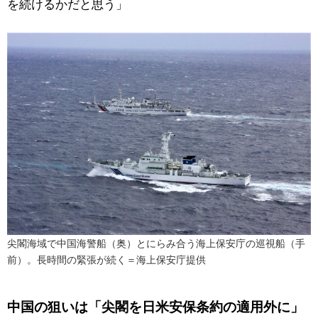
を続けるかだと思う」
尖閣海域で中国海警船（奥）とにらみ合う海上保安庁の巡視船（手
前）。長時間の緊張が続く＝海上保安庁提供
中国の狙いは「尖閣を日米安保条約の適用外に」