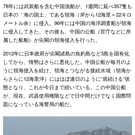
78年には武装船を含む中国漁船が、1週間に延べ357隻も
日本の「海の国土」である領海（岸から12海里＝22キロ
メートル余）に侵入。96年には中国の海洋調査船が領海
に侵入してきた。その後も、中国の公船（官庁などに所
属した船舶）が尖閣の領海侵入を行った。
2012年に日本政府が尖閣諸島の魚釣島など3島を国有化
してから、情勢はさらに悪化した。中国公船が毎月のよ
うに領海侵入を続け、領海とつながる接続水域（領海か
らさらに12海里沖）にはほぼ連日のように“居続ける”状
態となり、これが今日まで続いている。この中国公船
が、現在、武器使用権限などで日中間だけでなく国際問
題になっている海警局の船だ。