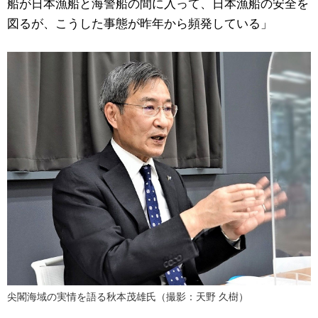
船が日本漁船と海警船の間に入って、日本漁船の安全を
図るが、こうした事態が昨年から頻発している」
尖閣海域の実情を語る秋本茂雄氏（撮影：天野 久樹）