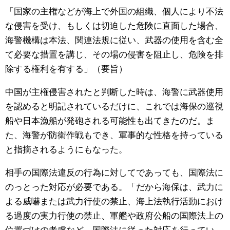
「国家の主権などが海上で外国の組織、個人により不法
な侵害を受け、もしくは切迫した危険に直面した場合、
海警機構は本法、関連法規に従い、武器の使用を含む全
て必要な措置を講じ、その場の侵害を阻止し、危険を排
除する権利を有する」（要旨）
中国が主権侵害されたと判断した時は、海警に武器使用
を認めると明記されているだけに、これでは海保の巡視
船や日本漁船が発砲される可能性も出てきたのだ。ま
た、海警が防衛作戦もでき、軍事的な性格を持っている
と指摘されるようにもなった。
相手の国際法違反の行為に対してであっても、国際法に
のっとった対応が必要である。「だから海保は、武力に
よる威嚇または武力行使の禁止、海上法執行活動におけ
る過度の実力行使の禁止、軍艦や政府公船の国際法上の
位置づけの考慮など、国際法に従った対応を行ってい