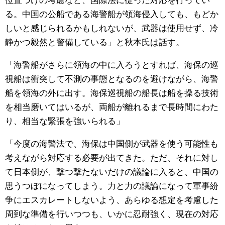
る。中国の公船である海警船が領海侵入しても、もどか
しいと感じられるかもしれないが、武器は使用せず、冷
静かつ毅然と警備している」と秋本氏は話す。
「海警船がさらに領海の中に入ろうとすれば、海保の巡
視船は衝突して不測の事態となるのを避けながら、海警
船を領海の外に出す。海保巡視船の船長は船を操る技術
を相当磨いてはいるが、両船が離れるまで長時間にわた
り、相当な緊張を強いられる」
「今度の海警法で、海保は中国側が武器を使う可能性も
考えながら対応する必要が出てきた。ただ、それに対し
て日本側が、撃つ撃たないだけの議論に入ると、中国の
思うつぼになってしまう。力と力の議論になって軍事紛
争にエスカレートしないよう、あらゆる想定を考慮した
周到な準備を行いつつも、いかに忍耐強く、現在の対応