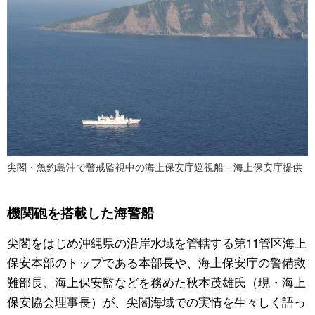
尖閣・魚釣島沖で警戒監視中の海上保安庁巡視船＝海上保安庁提供
機関砲を搭載した海警船
尖閣をはじめ沖縄県の沿岸水域を管轄する第11管区海上
保安本部のトップである本部長や、海上保安庁の警備救
難部長、海上保安監などを務めた秋本茂雄氏（現・海上
保安協会理事長）が、尖閣海域での実情を生々しく語っ