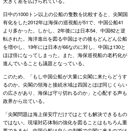
大きく差を広げられている。
日中の1000トン以上の公船の隻数を比較すると、尖閣国
有化をした2012年は海保の巡視船が51で、中国公船41
より多かった。しかし、2年後には日本54、中国82と逆
転された。海洋進出を図る中国はその後もどんどん公船
を増やし、19年には日本が66なのに対し、中国は130と
ほぼ倍になってしまった。また、海保巡視船の老朽化が
進んでいることも議題となっている。
このため、「もし中国公船が大量に尖閣に来たらどうす
るのか。尖閣の領海と接続水域は四国とほぼ同じくらい
の広さがあり、海保は守り切れるのか」と心配する声も
政界から出ている。
「尖閣問題は海上保安庁だけではとても解決できるもの
ではない。現場対応体制の強化を図ることはもちろん重
要であるが、中国公船は自らの判断で尖閣に来るのでは