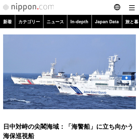
新着
カテゴリー
ニュース
In-depth
Japan Data
旅と暮
English
政治・外交
Topics
简体字
経済・ビジネス
Images
繁體字
カテゴリー
国際・海外
People
Français
政治・外交
ニュース
社会
東京
Español
経済・ビジネス
トップ
In-depth
文化
お知らせ
العربية
国際
アーカイブ
Japan Data
科学・技術
Русский
日中対峙の尖閣海域：「海警船」に立ち向かう
社会
旅と暮らし
暮らし
海保巡視船