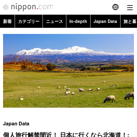
新着
カテゴリー
ニュース
In-depth
Japan Data
旅と暮
English
政治・外交
Topics
简体字
経済・ビジネス
Images
繁體字
カテゴリー
国際・海外
People
Français
政治・外交
ニュース
社会
東京
Español
経済・ビジネス
トップ
In-depth
文化
お知らせ
العربية
国際
アーカイブ
Japan Data
科学・技術
Русский
Japan Data
社会
旅と暮らし
暮らし
個人旅行解禁間近！ 日本に行くなら北海道！: