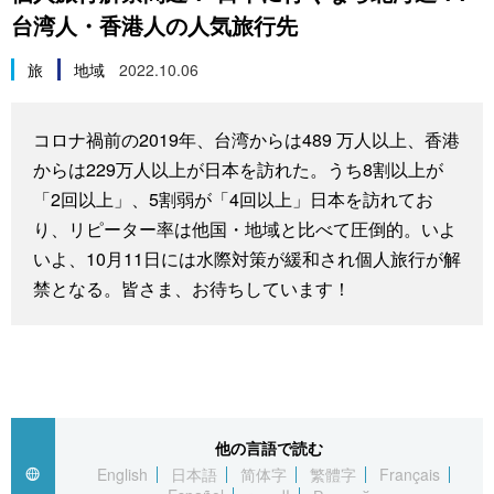
台湾人・香港人の人気旅行先
スポーツ・東京2020
文化
動画/Live
旅
地域
2022.10.06
科学・技術
Books
コロナ禍前の2019年、台湾からは489 万人以上、香港
暮らし
Cinema
からは229万人以上が日本を訪れた。うち8割以上が
「2回以上」、5割弱が「4回以上」日本を訪れてお
スポーツ・東京2020
Topics
り、リピーター率は他国・地域と比べて圧倒的。いよ
いよ、10月11日には水際対策が緩和され個人旅行が解
Images
禁となる。皆さま、お待ちしています！
People
東京
他の言語で読む
お知らせ
English
日本語
简体字
繁體字
Français