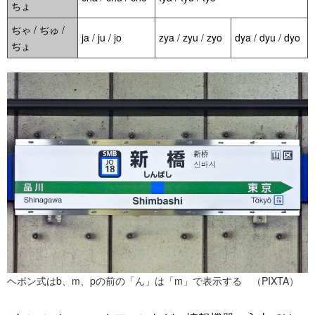
ちょ
ぢゃ / ぢゅ /
ja / ju / jo
zya / zyu / zyo
dya / dyu / dyo
ぢょ
ヘボン式はb、m、pの前の「ん」は「m」で表示する （PIXTA）