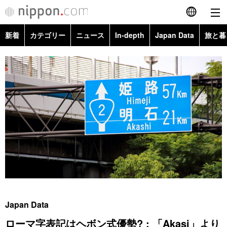
新着
カテゴリー
ニュース
In-depth
Japan Data
旅と暮
English
政治・外交
Topics
简体字
経済・ビジネス
Images
繁體字
カテゴリー
国際・海外
People
Français
政治・外交
ニュース
社会
東京
Español
経済・ビジネス
トップ
In-depth
文化
お知らせ
العربية
国際
アーカイブ
Japan Data
科学・技術
Русский
Japan Data
社会
旅と暮らし
暮らし
ローマ字表記はヘボン式優勢? : 「Akasi」より