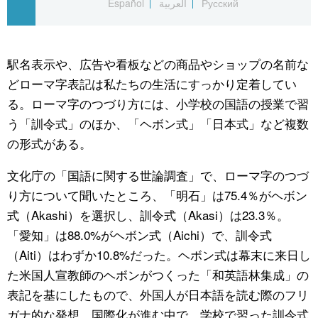
Español
العربية
Русский
公式SNS
駅名表示や、広告や看板などの商品やショップの名前な
どローマ字表記は私たちの生活にすっかり定着してい
る。ローマ字のつづり方には、小学校の国語の授業で習
う「訓令式」のほか、「ヘボン式」「日本式」など複数
の形式がある。
文化庁の「国語に関する世論調査」で、ローマ字のつづ
り方について聞いたところ、「明石」は75.4％がヘボン
式（Akashi）を選択し、訓令式（Akasi）は23.3％。
「愛知」は88.0%がヘボン式（Aichi）で、訓令式
（Aiti）はわずか10.8%だった。ヘボン式は幕末に来日し
た米国人宣教師のヘボンがつくった「和英語林集成」の
表記を基にしたもので、外国人が日本語を読む際のフリ
ガナ的な発想。国際化が進む中で、学校で習った訓令式