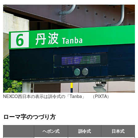
NEXCO西日本の表示は訓令式の「Tanba」 （PIXTA）
ローマ字のつづり方
ヘボン式
訓令式
日本式