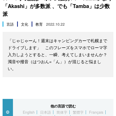
「Akashi」が多数派 、でも「Tamba」は少数
スポーツ・東京2020
文化
動画/Live
派
科学・技術
Books
言語
文化
教育
2022.10.22
暮らし
Cinema
「じゃじゃーん！週末はキャンピングカーで札幌まで
ドライブします」 このフレーズをスマホでローマ字
スポーツ・東京2020
Topics
入力しようとすると、一瞬、考えてしまいませんか？
濁音や撥音（はつおん=「ん」）が混じると悩まし
Images
い。
People
東京
他の言語で読む
お知らせ
English
日本語
简体字
繁體字
Français