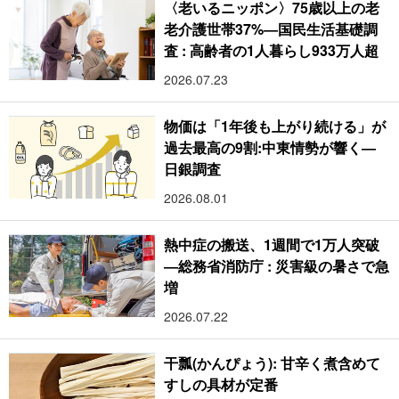
〈老いるニッポン〉75歳以上の老
老介護世帯37%―国民生活基礎調
査 : 高齢者の1人暮らし933万人超
2026.07.23
物価は「1年後も上がり続ける」が
過去最高の9割:中東情勢が響く―
日銀調査
2026.08.01
熱中症の搬送、1週間で1万人突破
―総務省消防庁 : 災害級の暑さで急
増
2026.07.22
干瓢(かんぴょう): 甘辛く煮含めて
すしの具材が定番