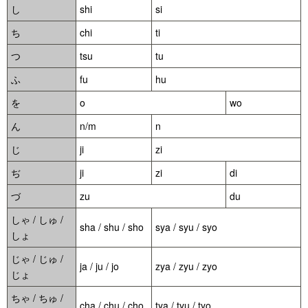
し
shi
si
ち
chi
ti
つ
tsu
tu
ふ
fu
hu
を
o
wo
ん
n/m
n
じ
ji
zi
ぢ
ji
zi
di
づ
zu
du
しゃ / しゅ /
sha / shu / sho
sya / syu / syo
しょ
じゃ / じゅ /
ja / ju / jo
zya / zyu / zyo
じょ
ちゃ / ちゅ /
cha / chu / cho
tya / tyu / tyo