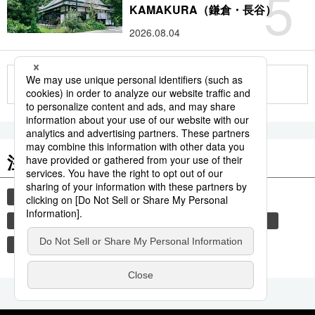
5
KAMAKURA（鎌倉・長谷）
2026.08.04
もっと見る
注目のキーワード
共同通信ニュース
イチロー
国民栄誉賞
気象・災害
気象庁
災害
地震
津波
熊本
熊本地震