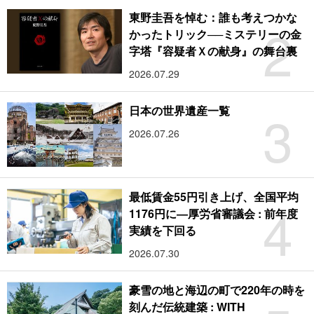
東野圭吾を悼む：誰も考えつかな
2
かったトリック──ミステリーの金
字塔『容疑者Ｘの献身』の舞台裏
2026.07.29
3
日本の世界遺産一覧
2026.07.26
最低賃金55円引き上げ、全国平均
4
1176円に―厚労省審議会 : 前年度
実績を下回る
2026.07.30
豪雪の地と海辺の町で220年の時を
刻んだ伝統建築 : WITH