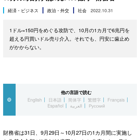
スポーツ・東京2020
文化
動画/Live
経済・ビジネス
政治・外交
社会
2022.10.31
科学・技術
Books
1ドル=150円をめぐる攻防で、10月の1カ月で6兆円を
超える円買いドル売り介入。それでも、円安に歯止め
暮らし
Cinema
がかからない。
スポーツ・東京2020
Topics
Images
他の言語で読む
People
English
日本語
简体字
繁體字
Français
Español
العربية
Русский
東京
財務省は31日、9月29日～10月27日の1カ月間に実施し
お知らせ