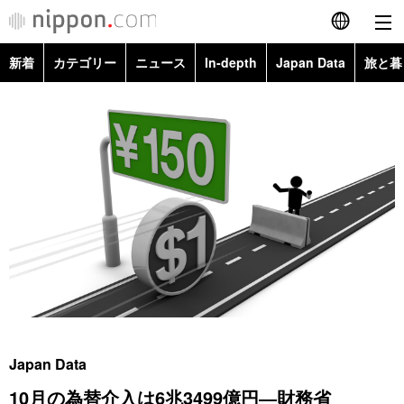
新着
カテゴリー
ニュース
In-depth
Japan Data
旅と暮
English
政治・外交
Topics
简体字
経済・ビジネス
Images
繁體字
カテゴリー
国際・海外
People
Français
政治・外交
ニュース
社会
東京
Español
経済・ビジネス
トップ
In-depth
文化
お知らせ
العربية
国際
アーカイブ
Japan Data
科学・技術
Русский
Japan Data
社会
旅と暮らし
暮らし
10月の為替介入は6兆3499億円―財務省