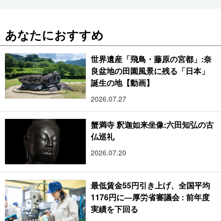
あなたにおすすめ
世界遺産「飛鳥・藤原の宮都」:奈
良盆地の田園風景に残る「日本」
誕生の地【動画】
2026.07.27
蟹満寺 釈迦如来坐像:六田知弘の古
仏巡礼
2026.07.20
最低賃金55円引き上げ、全国平均
1176円に―厚労省審議会 : 前年度
実績を下回る