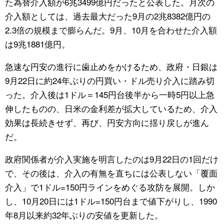
た為替介入額が6兆3499億円だったと公表した。月次の
介入額としては、過去最大だった9月の2兆8382億円の
公式SNS
2.3倍の規模まで膨らんだ。9月、10月を合わせた介入額
は9兆1881億円。
急速な円安の進行に歯止めをかけるため、政府・日銀は
9月22日に約24年ぶりの円買い・ドル売り介入に踏み切
った。介入後は1ドル＝145円台後半から一時5円以上急
伸したものの、日米の金利差が拡大しているため、介入
効果は長続きせず、再び、円安方向に揺り戻しが進ん
だ。
政府関係者が介入実施を明言したのは9月22日の1回だけ
で、その後は、介入の有無を直ちには公表しない「覆面
介入」で1ドル=150円ラインをめぐる攻防を展開。しか
し、10月20日には1ドル=150円台まで値下がりし、1990
年8月以来約32年ぶりの安値を更新した。