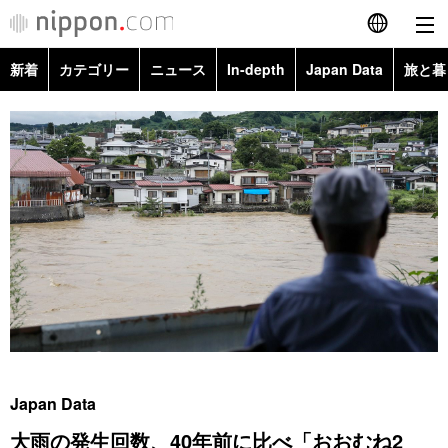
新着
カテゴリー
ニュース
In-depth
Japan Data
旅と暮
English
政治・外交
Topics
简体字
経済・ビジネス
Images
繁體字
カテゴリー
国際・海外
People
Français
政治・外交
ニュース
社会
東京
Español
経済・ビジネス
トップ
In-depth
文化
お知らせ
العربية
国際
アーカイブ
Japan Data
科学・技術
Русский
Japan Data
社会
旅と暮らし
暮らし
大雨の発生回数、40年前に比べ「おおむね2