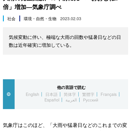
倍」増加―気象庁調べ
スポーツ・東京2020
文化
動画/Live
社会
環境・自然・生物
2023.02.03
科学・技術
Books
気候変動に伴い、極端な大雨の回数や猛暑日などの日
暮らし
Cinema
数は近年確実に増加している。
スポーツ・東京2020
Topics
Images
他の言語で読む
People
English
日本語
简体字
繁體字
Français
Español
العربية
Русский
東京
気象庁はこのほど、「大雨や猛暑日などのこれまでの変
お知らせ