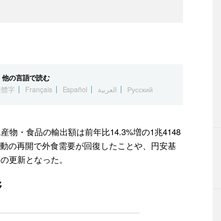
他の言語で読む
繁體字
Français
Español
العربية
Русский
産物・食品の輸出額は前年比14.3%増の1兆4148
動の再開で外食需要が回復したことや、円安基
高の更新となった。