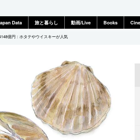
apan Data
旅と暮らし
動画/Live
Books
Cin
148億円 : ホタテやウイスキーが人気