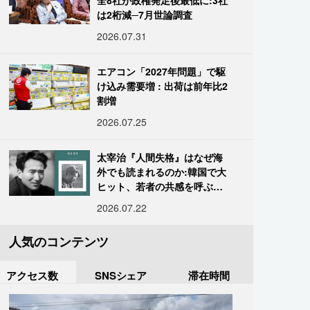
全8社が政権発足後最低に:3社
は2桁減─7月世論調査
2026.07.31
エアコン「2027年問題」で駆
け込み需要増 : 出荷は前年比2
割増
2026.07.25
太宰治『人間失格』はなぜ海
外でも読まれるのか:韓国で大
ヒット、若者の共感を呼ぶ
「道化」の心理
2026.07.22
人気のコンテンツ
アクセス数
SNSシェア
滞在時間