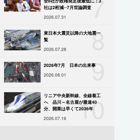
7
全8社が政権発足後最低に：3
社は2桁減─7月世論調査
2026.07.31
8
東日本大震災以降の大地震一
覧
2026.07.28
9
2026年7月 日本の出来事
2026.08.01
10
リニア中央新幹線、全線着工
へ 品川～名古屋が最速40
分、開業は早くて2036年
2026.07.16