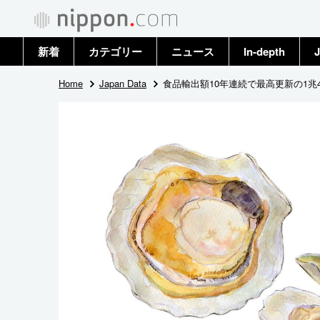
新着
カテゴリー
ニュース
In-depth
J
政治・外交
トップ
Home
Japan Data
食品輸出額10年連続で最高更新の1兆4
経済・ビジネス
アーカイブ
国際
社会
文化
科学・技術
暮らし