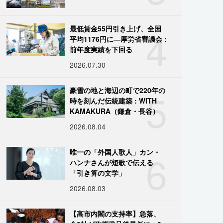
4
最低賃金55円引き上げ、全国
平均1176円に―厚労省審議会 :
前年度実績を下回る
2026.07.30
5
豪雪の地と海辺の町で220年の
時を刻んだ伝統建築 : WITH
KAMAKURA（鎌倉・長谷）
2026.08.04
6
唯一の「外国人歌人」カン・
ハンナさんが短歌で伝える
「引き算の文学」
2026.08.03
【高市内閣の支持率】急落、