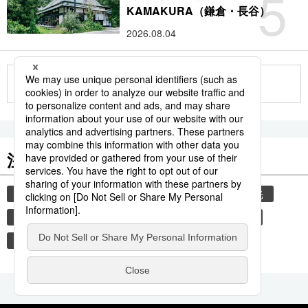
5
KAMAKURA（鎌倉・長谷）
2026.08.04
もっと見る
注目のキーワード
共同通信ニュース
気象・災害
災害
観光
気象庁
地震
津波
熊本地震
熊本
旅