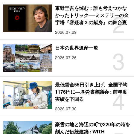
東野圭吾を悼む：誰も考えつかな
2
かったトリック──ミステリーの金
字塔『容疑者Ｘの献身』の舞台裏
2026.07.29
3
日本の世界遺産一覧
2026.07.26
最低賃金55円引き上げ、全国平均
4
1176円に―厚労省審議会 : 前年度
実績を下回る
2026.07.30
豪雪の地と海辺の町で220年の時を
刻んだ伝統建築 : WITH