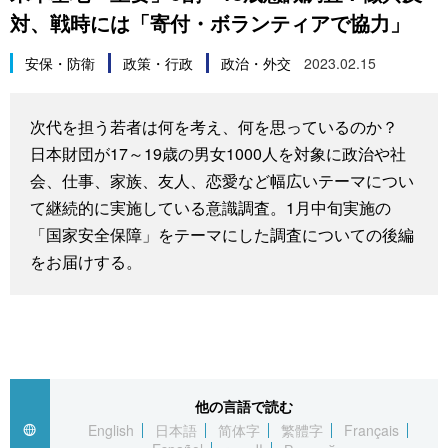
対、戦時には「寄付・ボランティアで協力」
スポーツ・東京2020
文化
動画/Live
安保・防衛
政策・行政
政治・外交
2023.02.15
科学・技術
Books
次代を担う若者は何を考え、何を思っているのか？
暮らし
Cinema
日本財団が17～19歳の男女1000人を対象に政治や社
会、仕事、家族、友人、恋愛など幅広いテーマについ
スポーツ・東京2020
Topics
て継続的に実施している意識調査。1月中旬実施の
「国家安全保障」をテーマにした調査についての後編
Images
をお届けする。
People
東京
他の言語で読む
お知らせ
English
日本語
简体字
繁體字
Français