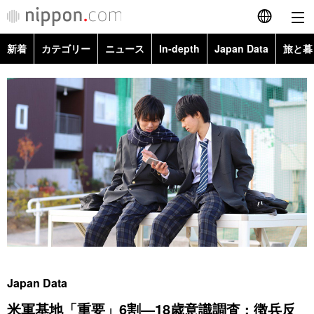
新着
カテゴリー
ニュース
In-depth
Japan Data
旅と暮
English
政治・外交
Topics
简体字
経済・ビジネス
Images
繁體字
カテゴリー
国際・海外
People
Français
政治・外交
ニュース
社会
東京
Español
経済・ビジネス
トップ
In-depth
文化
お知らせ
العربية
国際
アーカイブ
Japan Data
科学・技術
Русский
Japan Data
社会
旅と暮らし
暮らし
米軍基地「重要」6割―18歳意識調査 : 徴兵反