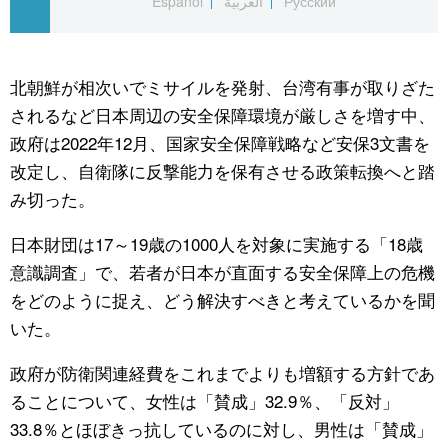
Español
العربية
Русский
公式SNS
北朝鮮が相次いでミサイルを発射、台湾有事が取りざた
されるなど日本周辺の安全保障環境が厳しさを増す中、
政府は2022年12月、国家安全保障戦略など安保3文書を
改定し、自衛隊に反撃能力を保有させる政策転換へと踏
み切った。
日本財団は17～19歳の1000人を対象に実施する「18歳
意識調査」で、若者が日本が直面する安全保障上の危機
をどのように捉え、どう解決すべきと考えているかを聞
いた。
政府が防衛関連経費をこれまでよりも増額する方針であ
ることについて、女性は「賛成」32.9％、「反対」
33.8％とほぼきっ抗しているのに対し、男性は「賛成」