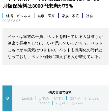
月額保険料は3000円未満が75％
スポーツ・東京2020
文化
動画/Live
経済・ビジネス
健康・医療
家族・家庭
社会
2023.08.07
科学・技術
Books
暮らし
Cinema
ペットは家族の一員、ペットを飼っている人は誰もが
健康で長生きしてほしいと思っているだろう。ペット
スポーツ・東京2020
Topics
にもけがや病気はつきもの。ペットも長寿化の時代と
なっており、ペット保険に加入する人が増えている。
Images
People
東京
他の言語で読む
English
日本語
简体字
繁體字
Français
Español
العربية
Русский
お知らせ