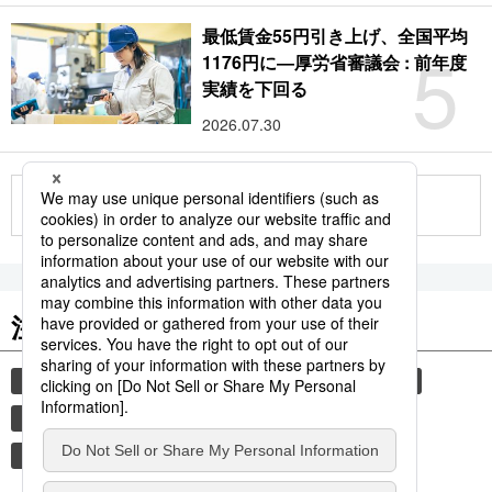
最低賃金55円引き上げ、全国平均
5
1176円に―厚労省審議会 : 前年度
実績を下回る
2026.07.30
もっと見る
注目のキーワード
共同通信ニュース
気象・災害
災害
旅
自然災害
避難所
時事通信ニュース
厚生労働省