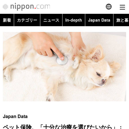
新着
カテゴリー
ニュース
In-depth
Japan Data
旅と暮
English
政治・外交
Topics
简体字
経済・ビジネス
Images
繁體字
カテゴリー
国際・海外
People
Français
政治・外交
ニュース
社会
東京
Español
経済・ビジネス
トップ
In-depth
文化
お知らせ
العربية
国際
アーカイブ
Japan Data
科学・技術
Русский
Japan Data
社会
旅と暮らし
暮らし
ペット保険、「十分な治療を選びたいから」 :