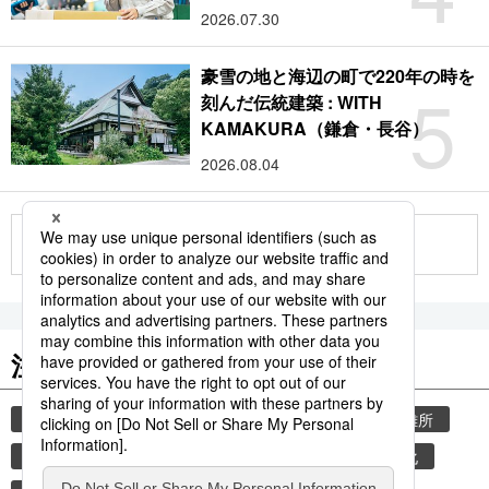
2026.07.30
豪雪の地と海辺の町で220年の時を
5
刻んだ伝統建築 : WITH
KAMAKURA（鎌倉・長谷）
2026.08.04
もっと見る
注目のキーワード
共同通信ニュース
気象・災害
災害
避難所
自然災害
厚生労働省
少子化
少子高齢化