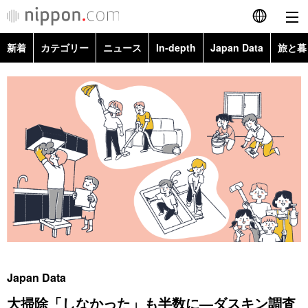
新着
カテゴリー
ニュース
In-depth
Japan Data
旅と暮
English
政治・外交
Topics
简体字
経済・ビジネス
Images
繁體字
カテゴリー
国際・海外
People
Français
政治・外交
ニュース
社会
東京
Español
経済・ビジネス
トップ
In-depth
文化
お知らせ
العربية
国際
アーカイブ
Japan Data
科学・技術
Русский
Japan Data
社会
旅と暮らし
暮らし
大掃除「しなかった」も半数に―ダスキン調査