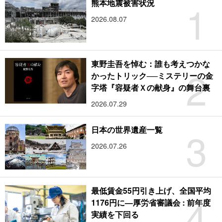
1
熊本地震被害状況
2026.08.07
東野圭吾を悼む：誰も考えつかな
2
かったトリック──ミステリーの金
字塔『容疑者Ｘの献身』の舞台裏
2026.07.29
3
日本の世界遺産一覧
2026.07.26
最低賃金55円引き上げ、全国平均
4
1176円に―厚労省審議会 : 前年度
実績を下回る