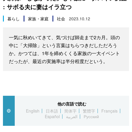
: サボる夫に妻はイラ立つ
スポーツ・東京2020
文化
動画/Live
暮らし
家族・家庭
社会
2023.10.12
科学・技術
Books
一気に秋めいてきて、気づけば師走まで2カ月。頭の
暮らし
Cinema
中に「大掃除」という言葉はちらつきだしただろう
か。かつては、1年を締めくくる家族の一大イベント
スポーツ・東京2020
Topics
だったが、最近の実施率は半分程度だという。
Images
People
他の言語で読む
東京
English
日本語
简体字
繁體字
Français
Español
العربية
Русский
お知らせ