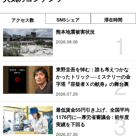
SNSシェア
滞在時間
アクセス数
1
熊本地震被害状況
2026.08.06
東野圭吾を悼む：誰も考えつかな
2
かったトリック──ミステリーの金
字塔『容疑者Ｘの献身』の舞台裏
2026.07.29
最低賃金55円引き上げ、全国平均
3
1176円に―厚労省審議会 : 前年度
実績を下回る
2026.07.30