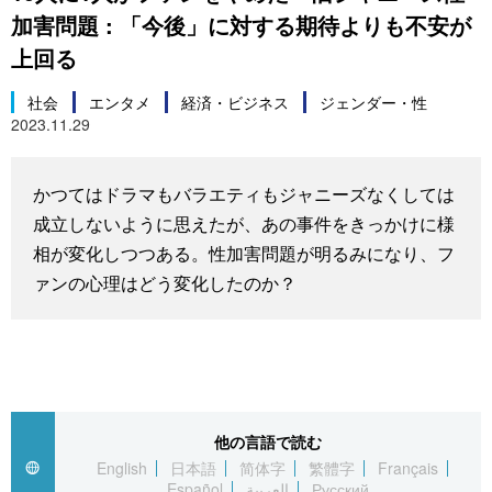
加害問題 : 「今後」に対する期待よりも不安が
スポーツ・東京2020
文化
動画/Live
上回る
科学・技術
Books
社会
エンタメ
経済・ビジネス
ジェンダー・性
2023.11.29
暮らし
Cinema
かつてはドラマもバラエティもジャニーズなくしては
スポーツ・東京2020
Topics
成立しないように思えたが、あの事件をきっかけに様
相が変化しつつある。性加害問題が明るみになり、フ
Images
ァンの心理はどう変化したのか？
People
東京
他の言語で読む
English
日本語
简体字
繁體字
Français
お知らせ
Español
العربية
Русский