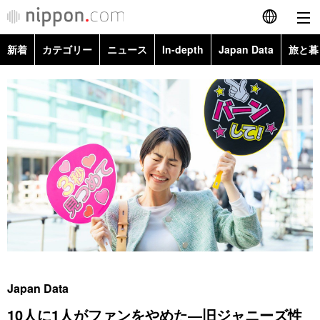
新着
カテゴリー
ニュース
In-depth
Japan Data
旅と暮
English
政治・外交
Topics
简体字
経済・ビジネス
Images
繁體字
カテゴリー
国際・海外
People
Français
政治・外交
ニュース
社会
東京
Español
経済・ビジネス
トップ
In-depth
文化
お知らせ
العربية
国際
アーカイブ
Japan Data
科学・技術
Русский
Japan Data
社会
旅と暮らし
暮らし
10人に1人がファンをやめた―旧ジャニーズ性