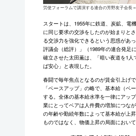
労使フォーラムで講演する連合の芳野友子会長＝2
スタートは、1955年に鉄道、炭鉱、電
に同じ要求の交渉をしたのが始まりとさ
る交渉力を強化できるという思惑があっ
評議会（総評）」（1989年の連合発
確立させた太田薫は、「暗い夜道を1人
ば安心」と表現した。
春闘で毎年焦点となるのが賃金引上げで
「ベースアップ」の略で、基本給（ベー
する。全体の基本給水準を一律にアップ
業にとってベアは人件費の増加につなが
の年齢や勤続年数によって基本給が上昇
ものではなく、物価上昇の局面において