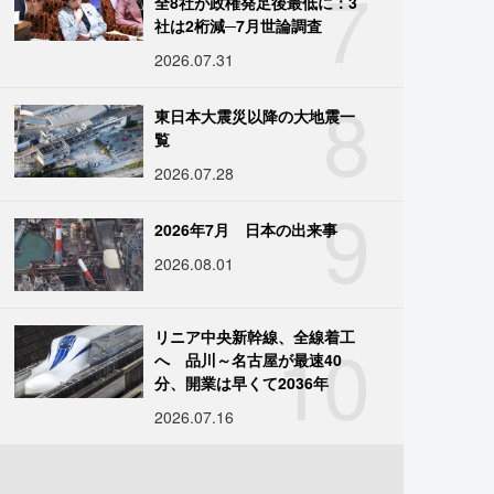
7
全8社が政権発足後最低に：3
社は2桁減─7月世論調査
2026.07.31
8
東日本大震災以降の大地震一
覧
2026.07.28
9
2026年7月 日本の出来事
2026.08.01
10
リニア中央新幹線、全線着工
へ 品川～名古屋が最速40
分、開業は早くて2036年
2026.07.16