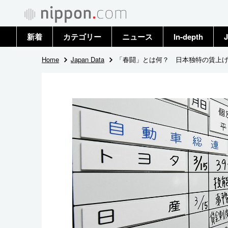
新着
カテゴリー
ニュース
In-depth
J
政治・外交
トップ
Home
Japan Data
「春闘」とは何？ 日本独特の賃上げ交
経済・ビジネス
アーカイブ
国際
社会
文化
科学・技術
暮らし