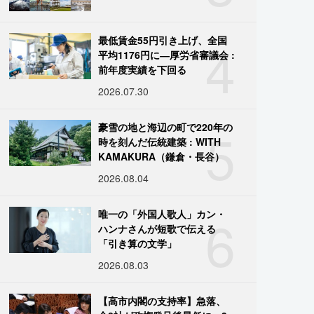
4
最低賃金55円引き上げ、全国
平均1176円に―厚労省審議会 :
前年度実績を下回る
2026.07.30
5
豪雪の地と海辺の町で220年の
時を刻んだ伝統建築 : WITH
KAMAKURA（鎌倉・長谷）
2026.08.04
6
唯一の「外国人歌人」カン・
ハンナさんが短歌で伝える
「引き算の文学」
2026.08.03
【高市内閣の支持率】急落、