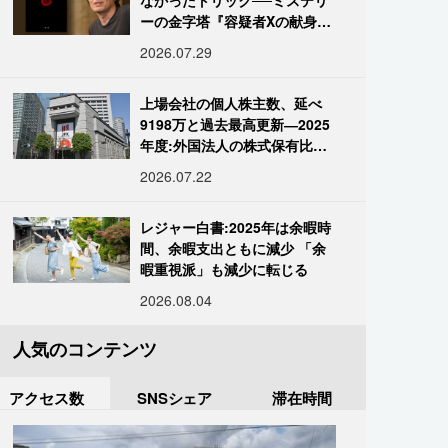
なかったトリック──ミステリ
ーの金字塔『容疑者Xの献身』
の舞台裏
2026.07.29
上場会社の個人株主数、延べ
9198万と過去最高更新―2025
年度:外国法人の株式保有比率
は34.7%に
2026.07.22
レジャー白書:2025年は余暇時
間、余暇支出ともに減少 「余
暇重視派」も減少に転じる
2026.08.04
人気のコンテンツ
アクセス数
SNSシェア
滞在時間