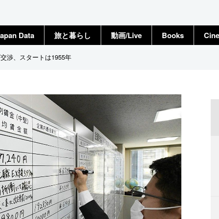
apan Data
旅と暮らし
動画/Live
Books
Cin
渉、スタートは1955年