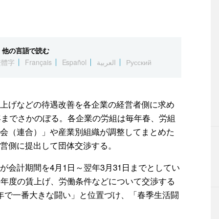
他の言語で読む
繁體字
Français
Español
العربية
Русский
上げなどの待遇改善を各企業の経営者側に求め
5年までさかのぼる。各企業の労組は毎年春、労組
会（連合）」や産業別組織が調整してまとめた
営側に提出して団体交渉する。
会計期間を4月1日～翌年3月31日までとしてい
次年度の賃上げ、労働条件などについて交渉する
年で一番大きな闘い」と位置づけ、「春季生活闘