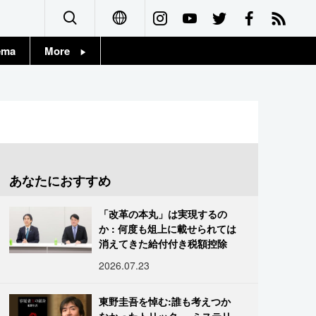
ema
More
English
Topics
简体字
Images
繁體字
People
Français
あなたにおすすめ
東京
Español
「改革の本丸」は実現するの
お知らせ
か : 何度も俎上に載せられては
العربية
消えてきた給付付き税額控除
2026.07.23
Русский
東野圭吾を悼む:誰も考えつか