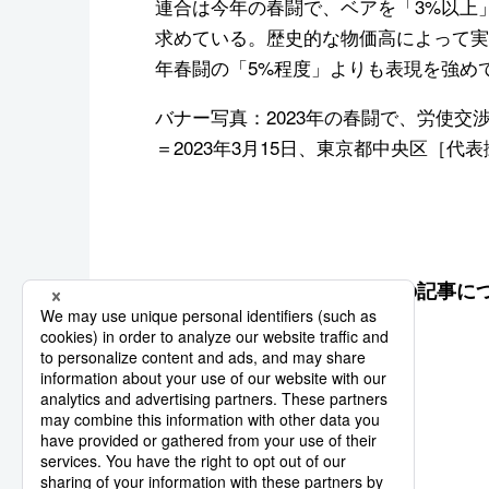
連合は今年の春闘で、ベアを「3%以上
求めている。歴史的な物価高によって実
年春闘の「5%程度」よりも表現を強め
バナー写真：2023年の春闘で、労使
＝2023年3月15日、東京都中央区［代
この記事に
賃上げ
春闘
交渉