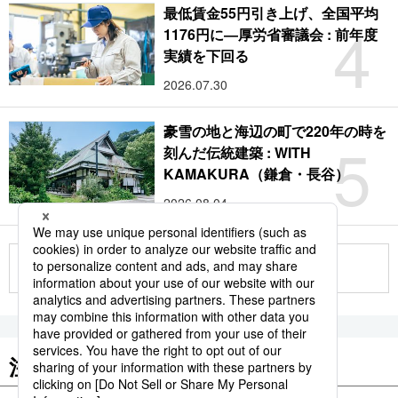
最低賃金55円引き上げ、全国平均
4
1176円に―厚労省審議会 : 前年度
実績を下回る
2026.07.30
豪雪の地と海辺の町で220年の時を
5
刻んだ伝統建築 : WITH
KAMAKURA（鎌倉・長谷）
2026.08.04
もっと見る
注目のキーワード