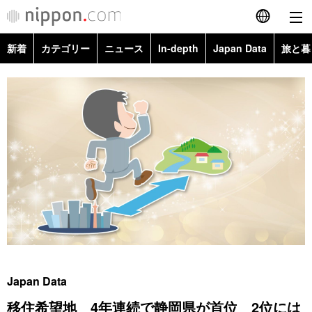
新着
カテゴリー
ニュース
In-depth
Japan Data
旅と暮
English
政治・外交
Topics
简体字
経済・ビジネス
Images
繁體字
カテゴリー
国際・海外
People
Français
政治・外交
ニュース
社会
東京
Español
経済・ビジネス
トップ
In-depth
文化
お知らせ
العربية
国際
アーカイブ
Japan Data
科学・技術
Русский
Japan Data
社会
旅と暮らし
暮らし
移住希望地 4年連続で静岡県が首位 2位には