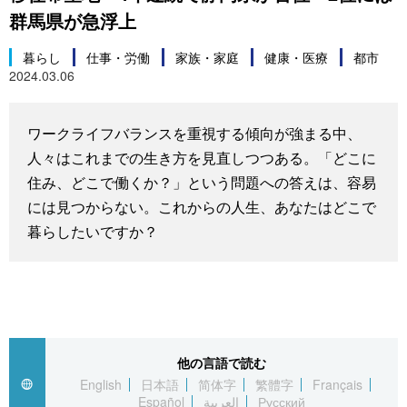
群馬県が急浮上
スポーツ・東京2020
文化
動画/Live
暮らし
仕事・労働
家族・家庭
健康・医療
都市
2024.03.06
科学・技術
Books
暮らし
Cinema
ワークライフバランスを重視する傾向が強まる中、
人々はこれまでの生き方を見直しつつある。「どこに
スポーツ・東京2020
Topics
住み、どこで働くか？」という問題への答えは、容易
には見つからない。これからの人生、あなたはどこで
暮らしたいですか？
Images
People
東京
他の言語で読む
English
日本語
简体字
繁體字
Français
お知らせ
Español
العربية
Русский