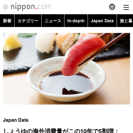
新着
カテゴリー
ニュース
In-depth
Japan Data
旅と暮
English
政治・外交
Topics
简体字
経済・ビジネス
Images
繁體字
カテゴリー
国際・海外
People
Français
政治・外交
ニュース
社会
東京
Español
経済・ビジネス
トップ
In-depth
文化
お知らせ
العربية
国際
アーカイブ
Japan Data
科学・技術
Русский
Japan Data
社会
旅と暮らし
暮らし
しょうゆの海外消費量がこの10年で5割増：