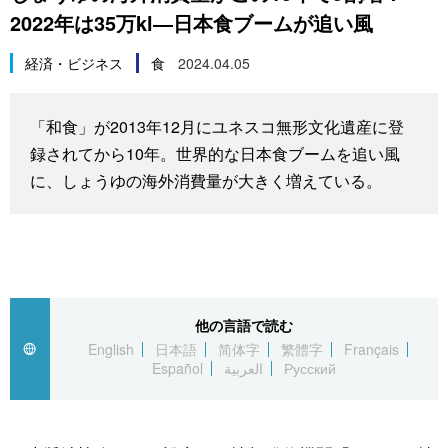
2022年は35万kl―日本食ブームが追い風
スポーツ・東京2020
文化
動画/Live
経済・ビジネス
食
2024.04.05
科学・技術
Books
「和食」が2013年12月にユネスコ無形文化遺産に登
暮らし
Cinema
録されてから10年。世界的な日本食ブームを追い風
に、しょうゆの海外消費量が大きく増えている。
スポーツ・東京2020
Topics
Images
People
他の言語で読む
English
日本語
简体字
繁體字
Français
Español
العربية
Русский
東京
お知らせ