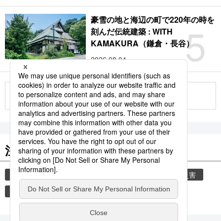
豪雪の地と海辺の町で220年の時を
5
刻んだ伝統建築 : WITH
KAMAKURA（鎌倉・長谷）
2026.08.04
もっと見る
注目のキーワード
共同通信ニュース
気象・災害
気象庁
災害
地震
津波
熊本
熊本地震
観光