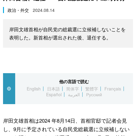
スポーツ・東京2020
文化
動画/Live
政治・外交
2024.08.14
科学・技術
Books
岸田文雄首相が自民党の総裁選に立候補しないことを
表明した。新首相が選出された後、退任する。
暮らし
Cinema
スポーツ・東京2020
Topics
Images
他の言語で読む
English
日本語
简体字
繁體字
Français
Español
العربية
Русский
People
東京
岸田文雄首相は2024 年8月14日、首相官邸で記者会見
し、9月に予定されている自民党総裁選に立候補しない
お知らせ