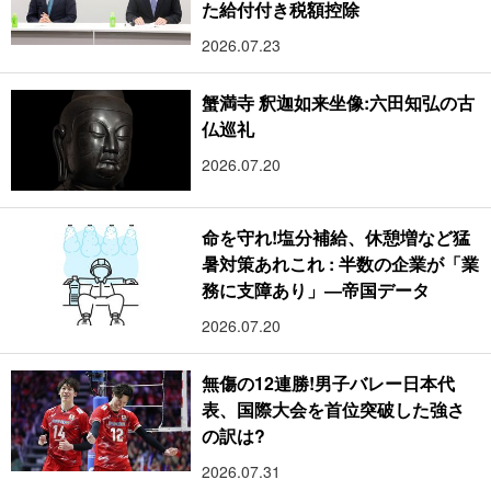
た給付付き税額控除
2026.07.23
蟹満寺 釈迦如来坐像:六田知弘の古
仏巡礼
2026.07.20
命を守れ!塩分補給、休憩増など猛
暑対策あれこれ : 半数の企業が「業
務に支障あり」―帝国データ
2026.07.20
無傷の12連勝!男子バレー日本代
表、国際大会を首位突破した強さ
の訳は?
2026.07.31