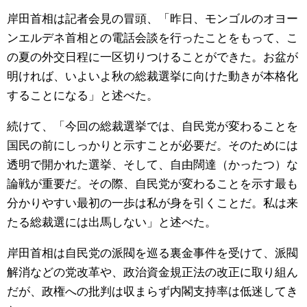
岸田首相は記者会見の冒頭、「昨日、モンゴルのオヨー
ンエルデネ首相との電話会談を行ったことをもって、こ
の夏の外交日程に一区切りつけることができた。お盆が
明ければ、いよいよ秋の総裁選挙に向けた動きが本格化
することになる」と述べた。
続けて、「今回の総裁選挙では、自民党が変わることを
国民の前にしっかりと示すことが必要だ。そのためには
透明で開かれた選挙、そして、自由闊達（かったつ）な
論戦が重要だ。その際、自民党が変わることを示す最も
分かりやすい最初の一歩は私が身を引くことだ。私は来
たる総裁選には出馬しない」と述べた。
岸田首相は自民党の派閥を巡る裏金事件を受けて、派閥
解消などの党改革や、政治資金規正法の改正に取り組ん
だが、政権への批判は収まらず内閣支持率は低迷してき