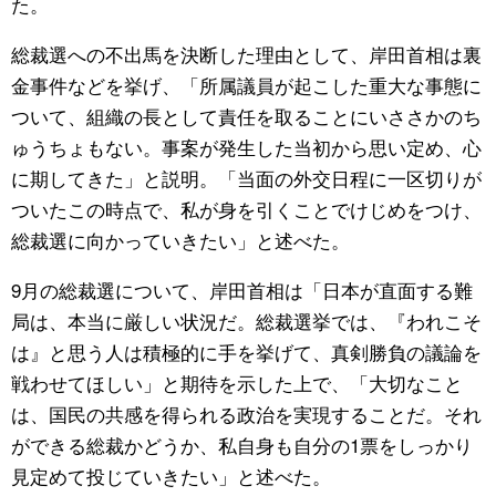
た。
総裁選への不出馬を決断した理由として、岸田首相は裏
金事件などを挙げ、「所属議員が起こした重大な事態に
ついて、組織の長として責任を取ることにいささかのち
ゅうちょもない。事案が発生した当初から思い定め、心
に期してきた」と説明。「当面の外交日程に一区切りが
ついたこの時点で、私が身を引くことでけじめをつけ、
総裁選に向かっていきたい」と述べた。
9月の総裁選について、岸田首相は「日本が直面する難
局は、本当に厳しい状況だ。総裁選挙では、『われこそ
は』と思う人は積極的に手を挙げて、真剣勝負の議論を
戦わせてほしい」と期待を示した上で、「大切なこと
は、国民の共感を得られる政治を実現することだ。それ
ができる総裁かどうか、私自身も自分の1票をしっかり
見定めて投じていきたい」と述べた。