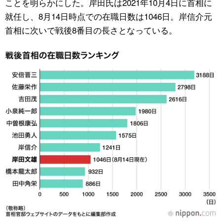
ことを明らかにした。岸田氏は2021年10月4日に首相に
就任し、8月14日時点での在職日数は1046日。岸信介元
公式SNS
首相に次いで戦後8番目の長さとなっている。