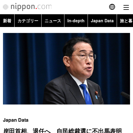
新着
カテゴリー
ニュース
In-depth
Japan Data
旅と暮
English
政治・外交
Topics
简体字
経済・ビジネス
Images
繁體字
カテゴリー
国際・海外
People
Français
政治・外交
ニュース
社会
東京
Español
経済・ビジネス
トップ
In-depth
文化
お知らせ
العربية
国際
アーカイブ
Japan Data
科学・技術
Русский
Japan Data
社会
旅と暮らし
暮らし
岸田首相、退任へ 自民総裁選に不出馬表明