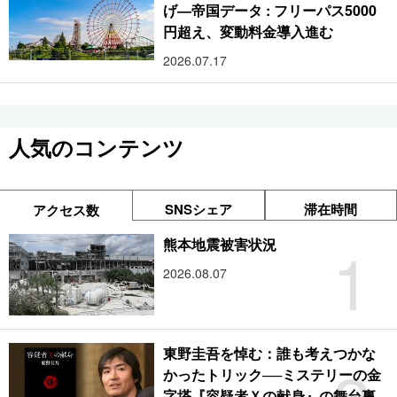
げ―帝国データ : フリーパス5000
円超え、変動料金導入進む
2026.07.17
人気のコンテンツ
SNSシェア
滞在時間
アクセス数
1
熊本地震被害状況
2026.08.07
東野圭吾を悼む：誰も考えつかな
かったトリック──ミステリーの金
字塔『容疑者Ｘの献身』の舞台裏