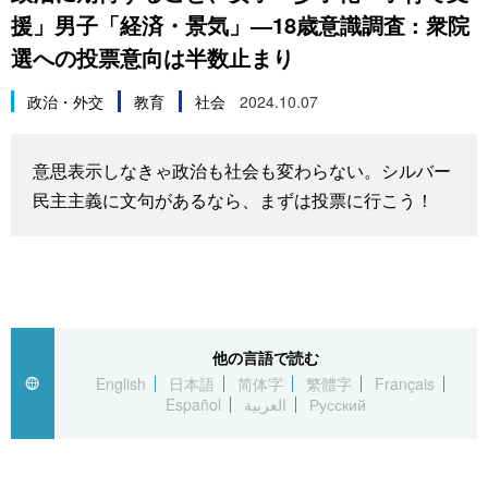
援」男子「経済・景気」―18歳意識調査 : 衆院
スポーツ・東京2020
文化
動画/Live
選への投票意向は半数止まり
科学・技術
Books
政治・外交
教育
社会
2024.10.07
暮らし
Cinema
意思表示しなきゃ政治も社会も変わらない。シルバー
民主主義に文句があるなら、まずは投票に行こう！
スポーツ・東京2020
Topics
Images
People
他の言語で読む
English
日本語
简体字
繁體字
Français
東京
Español
العربية
Русский
お知らせ