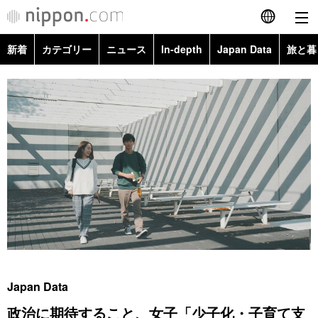
新着
カテゴリー
ニュース
In-depth
Japan Data
旅と暮
English
政治・外交
Topics
简体字
経済・ビジネス
Images
繁體字
カテゴリー
国際・海外
People
Français
政治・外交
ニュース
社会
東京
Español
経済・ビジネス
トップ
In-depth
文化
お知らせ
العربية
国際
アーカイブ
Japan Data
科学・技術
Русский
Japan Data
社会
旅と暮らし
暮らし
政治に期待すること、女子「少子化・子育て支