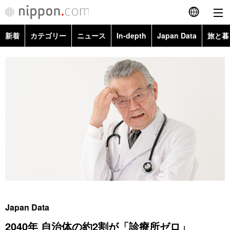
新着
カテゴリー
ニュース
In-depth
Japan Data
旅と暮
English
政治・外交
Topics
简体字
経済・ビジネス
Images
繁體字
カテゴリー
国際・海外
People
Français
政治・外交
ニュース
社会
東京
Español
経済・ビジネス
トップ
In-depth
文化
お知らせ
العربية
国際
アーカイブ
Japan Data
科学・技術
Русский
Japan Data
社会
旅と暮らし
暮らし
2040年 自治体の約2割が「診療所ゼロ」