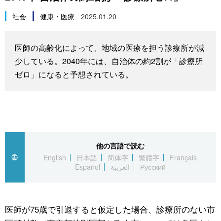
スポーツ・東京2020
文化
動画/Live
社会
健康・医療
2025.01.20
科学・技術
Books
医師の高齢化によって、地域の医療を担う診療所が減
少している。2040年には、自治体の約2割が「診療所
暮らし
Cinema
ゼロ」になると予想されている。
スポーツ・東京2020
Topics
Images
他の言語で読む
People
English
日本語
简体字
繁體字
Français
Español
العربية
Русский
東京
医師が75歳で引退すると仮定した場合、診療所のない市
お知らせ