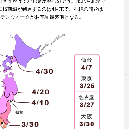
月初旬かけてお花見が楽しめそう。東北や北陸で
に桜前線が到達するのは4月末で、札幌の開花は
ールデンウイークがお花見最盛期となる。