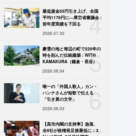
4
最低賃金55円引き上げ、全国
平均1176円に―厚労省審議会 :
前年度実績を下回る
2026.07.30
5
豪雪の地と海辺の町で220年の
時を刻んだ伝統建築 : WITH
KAMAKURA（鎌倉・長谷）
2026.08.04
6
唯一の「外国人歌人」カン・
ハンナさんが短歌で伝える
「引き算の文学」
2026.08.03
【高市内閣の支持率】急落、
全8社が政権発足後最低に：3