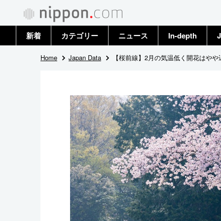
新着
カテゴリー
ニュース
In-depth
J
政治・外交
トップ
Home
Japan Data
【桜前線】2月の気温低く開花はやや遅
経済・ビジネス
アーカイブ
国際
社会
文化
科学・技術
暮らし