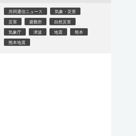
共同通信ニュース
気象・災害
災害
避難所
自然災害
気象庁
津波
地震
熊本
熊本地震