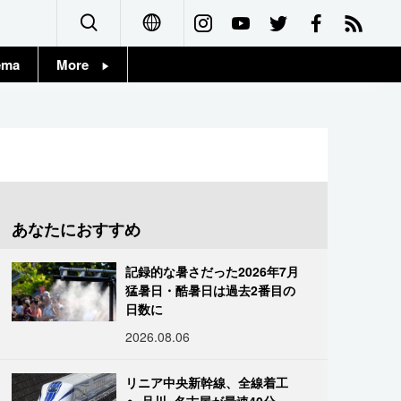
ema
More
English
Topics
简体字
Images
繁體字
People
Français
あなたにおすすめ
東京
Español
記録的な暑さだった2026年7月
お知らせ
猛暑日・酷暑日は過去2番目の
العربية
日数に
2026.08.06
Русский
リニア中央新幹線、全線着工