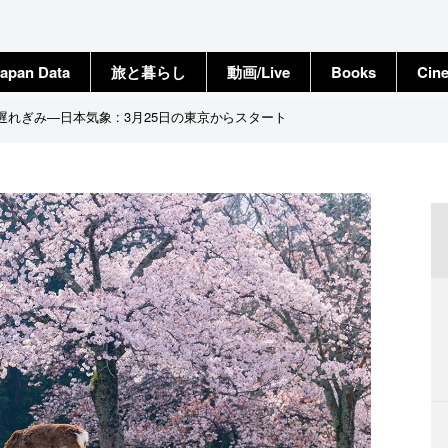
apan Data
旅と暮らし
動画/Live
Books
Cin
れぎみ―日本気象 : 3月25日の東京からスタート