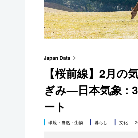
スポーツ・東京2020
Japan Data
【桜前線】2月の
ぎみ―日本気象 :
ート
環境・自然・生物
暮らし
文化
2