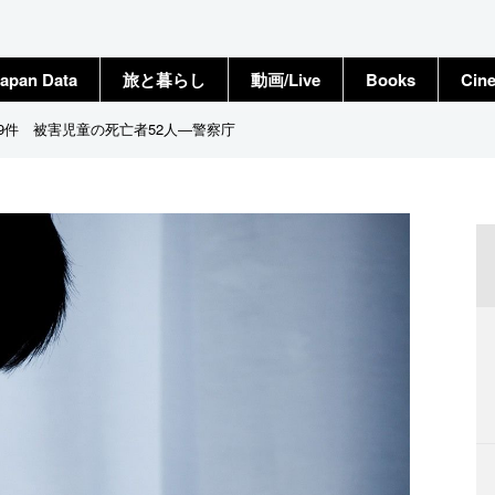
apan Data
旅と暮らし
動画/Live
Books
Cin
49件 被害児童の死亡者52人―警察庁