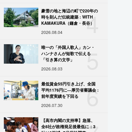
4
豪雪の地と海辺の町で220年の
時を刻んだ伝統建築 : WITH
KAMAKURA（鎌倉・長谷）
2026.08.04
5
唯一の「外国人歌人」カン・
ハンナさんが短歌で伝える
「引き算の文学」
2026.08.03
6
最低賃金55円引き上げ、全国
平均1176円に―厚労省審議会 :
前年度実績を下回る
2026.07.30
【高市内閣の支持率】急落、
全8社が政権発足後最低に：3