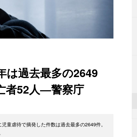
年は過去最多の2649
亡者52人―警察庁
に児童虐待で摘発した件数は過去最多の2649件。
。