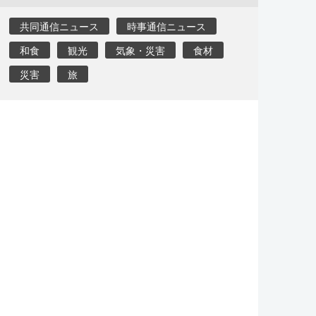
共同通信ニュース
時事通信ニュース
和食
観光
気象・災害
食材
災害
旅