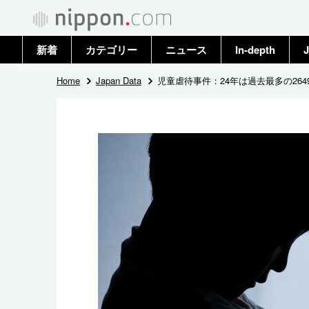
新着
カテゴリー
ニュース
In-depth
J
政治・外交
トップ
Home
Japan Data
児童虐待事件：24年は過去最多の26
経済・ビジネス
アーカイブ
国際
社会
文化
科学・技術
暮らし