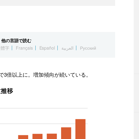
他の言語で読む
繁體字
Français
Español
العربية
Русский
0年で3倍以上に。増加傾向が続いている。