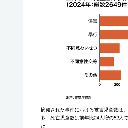
摘発された事件における被害児童数は、前年
多。死亡児童数は前年比24人増の52人
た。