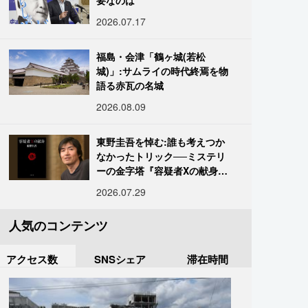
要なのは
2026.07.17
福島・会津「鶴ヶ城(若松
城)」:サムライの時代終焉を物
語る赤瓦の名城
2026.08.09
東野圭吾を悼む:誰も考えつか
なかったトリック──ミステリ
ーの金字塔『容疑者Xの献身』
の舞台裏
2026.07.29
人気のコンテンツ
アクセス数
SNSシェア
滞在時間