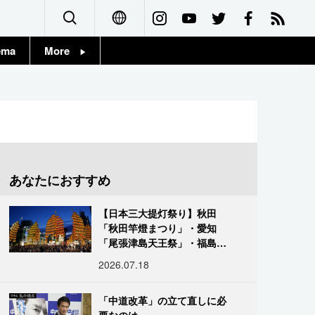
ema
More
English
Topics
简体字
Images
繁體字
People
Français
あなたにおすすめ
東京
Español
【日本三大提灯祭り】秋田
お知らせ
「秋田竿燈まつり」・愛知
العربية
「尾張津島天王祭」・福島
「二本松の提灯祭り」:おびた
2026.07.18
Русский
だしい灯火が夜空を照らす光
の祭典
「中道改革」の立て直しに必