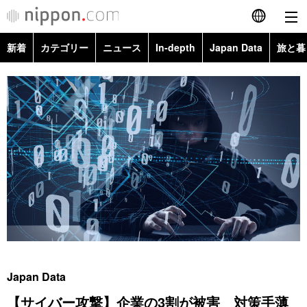
新着
カテゴリー
ニュース
In-depth
Japan Data
旅と暮
English
政治・外交
Topics
简体字
経済・ビジネス
Images
繁體字
カテゴリー
国際・海外
People
Français
政治・外交
ニュース
社会
東京
Español
経済・ビジネス
トップ
In-depth
文化
お知らせ
العربية
国際
アーカイブ
Japan Data
科学・技術
Русский
Japan Data
社会
旅と暮らし
暮らし
【サイバー攻撃】企業の3割が被害 対策手薄