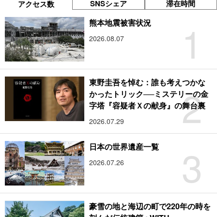
SNSシェア
滞在時間
アクセス数
1
熊本地震被害状況
2026.08.07
東野圭吾を悼む：誰も考えつかな
2
かったトリック──ミステリーの金
字塔『容疑者Ｘの献身』の舞台裏
2026.07.29
3
日本の世界遺産一覧
2026.07.26
豪雪の地と海辺の町で220年の時を