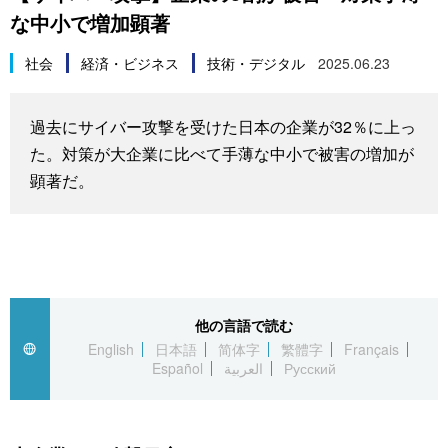
な中小で増加顕著
スポーツ・東京2020
文化
動画/Live
社会
経済・ビジネス
技術・デジタル
2025.06.23
科学・技術
Books
過去にサイバー攻撃を受けた日本の企業が32％に上っ
暮らし
Cinema
た。対策が大企業に比べて手薄な中小で被害の増加が
顕著だ。
スポーツ・東京2020
Topics
Images
People
他の言語で読む
English
日本語
简体字
繁體字
Français
Español
العربية
Русский
東京
お知らせ