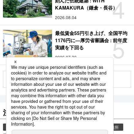
4
刻んだ伝統建築 : WITH
KAMAKURA（鎌倉・長谷）
2026.08.04
最低賃金55円引き上げ、全国平均
5
1176円に―厚労省審議会 : 前年度
実績を下回る
2026.07.30
もっと見る
注目のキーワード
共同通信ニュース
気象・災害
災害
避難所