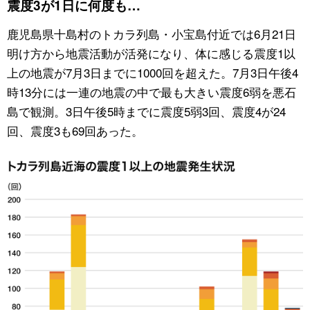
震度3が1日に何度も…
公式SNS
鹿児島県十島村のトカラ列島・小宝島付近では6月21日
明け方から地震活動が活発になり、体に感じる震度1以
上の地震が7月3日までに1000回を超えた。7月3日午後4
時13分には一連の地震の中で最も大きい震度6弱を悪石
島で観測。3日午後5時までに震度5弱3回、震度4が24
回、震度3も69回あった。