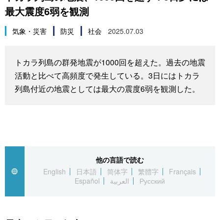
最大震度6弱を観測
スポーツ・東京2020
文化
動画/Live
気象・災害
防災
社会
2025.07.03
科学・技術
Books
トカラ列島の群発地震が1000回を超えた。過去の地震
暮らし
Cinema
活動と比べて高頻度で発生している。3日にはトカラ
列島付近の地震としては最大の震度6弱を観測した。
スポーツ・東京2020
Topics
Images
People
他の言語で読む
English
日本語
简体字
繁體字
Français
Español
العربية
Русский
東京
お知らせ