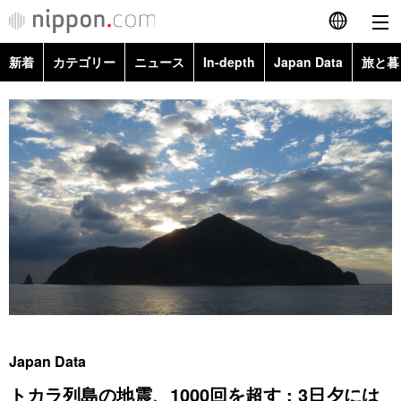
新着
カテゴリー
ニュース
In-depth
Japan Data
旅と暮
English
政治・外交
Topics
简体字
経済・ビジネス
Images
繁體字
カテゴリー
国際・海外
People
Français
政治・外交
ニュース
社会
東京
Español
経済・ビジネス
トップ
In-depth
文化
お知らせ
العربية
国際
アーカイブ
Japan Data
科学・技術
Русский
Japan Data
社会
旅と暮らし
暮らし
トカラ列島の地震、1000回を超す : 3日夕には