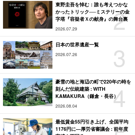
東野圭吾を悼む：誰も考えつかな
2
かったトリック──ミステリーの金
字塔『容疑者Ｘの献身』の舞台裏
2026.07.29
3
日本の世界遺産一覧
2026.07.26
豪雪の地と海辺の町で220年の時を
4
刻んだ伝統建築 : WITH
KAMAKURA（鎌倉・長谷）
2026.08.04
最低賃金55円引き上げ、全国平均
1176円に―厚労省審議会 : 前年度