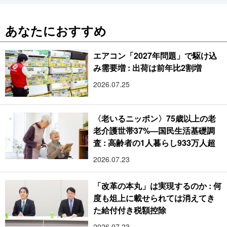
あなたにおすすめ
エアコン「2027年問題」で駆け込
み需要増 : 出荷は前年比2割増
2026.07.25
〈老いるニッポン〉75歳以上の老
老介護世帯37%―国民生活基礎調
査 : 高齢者の1人暮らし933万人超
2026.07.23
「改革の本丸」は実現するのか : 何
度も俎上に載せられては消えてき
た給付付き税額控除
2026.07.23