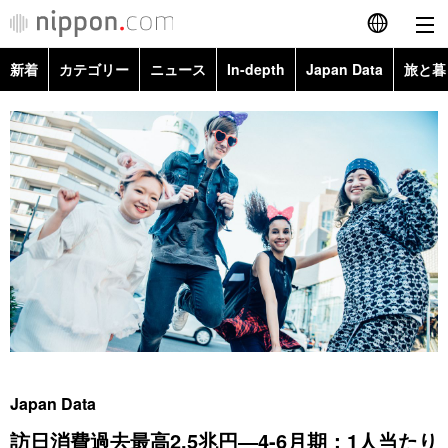
新着
カテゴリー
ニュース
In-depth
Japan Data
旅と暮
English
政治・外交
Topics
简体字
経済・ビジネス
Images
繁體字
カテゴリー
国際・海外
People
Français
政治・外交
ニュース
社会
東京
Español
経済・ビジネス
トップ
In-depth
文化
お知らせ
العربية
国際
アーカイブ
Japan Data
科学・技術
Русский
Japan Data
社会
旅と暮らし
暮らし
訪日消費過去最高2.5兆円―4-6月期：1人当たり