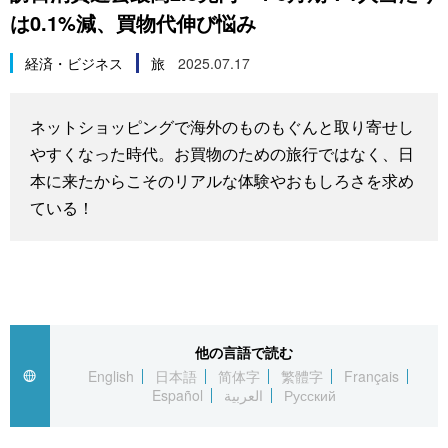
は0.1%減、買物代伸び悩み
スポーツ・東京2020
文化
動画/Live
経済・ビジネス
旅
2025.07.17
科学・技術
Books
ネットショッピングで海外のものもぐんと取り寄せし
暮らし
Cinema
やすくなった時代。お買物のための旅行ではなく、日
本に来たからこそのリアルな体験やおもしろさを求め
スポーツ・東京2020
Topics
ている！
Images
People
他の言語で読む
東京
English
日本語
简体字
繁體字
Français
Español
العربية
Русский
お知らせ