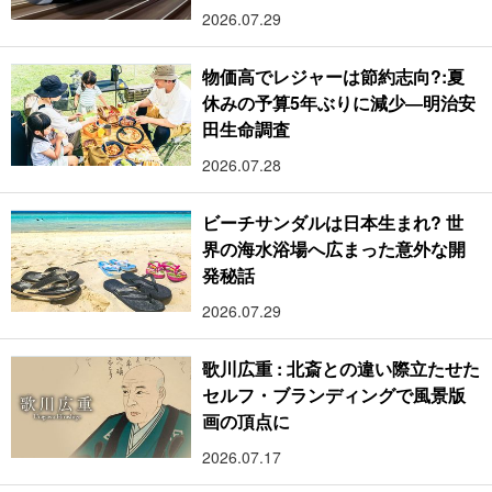
2026.07.29
物価高でレジャーは節約志向?:夏
休みの予算5年ぶりに減少―明治安
田生命調査
2026.07.28
ビーチサンダルは日本生まれ? 世
界の海水浴場へ広まった意外な開
発秘話
2026.07.29
歌川広重 : 北斎との違い際立たせた
セルフ・ブランディングで風景版
画の頂点に
2026.07.17