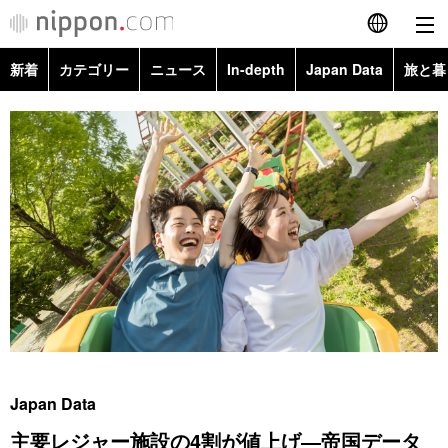
新着
カテゴリー
ニュース
In-depth
Japan Data
旅と暮
English
政治・外交
Topics
简体字
経済・ビジネス
Images
繁體字
カテゴリー
国際・海外
People
Français
政治・外交
ニュース
社会
東京
Español
経済・ビジネス
トップ
In-depth
文化
お知らせ
العربية
国際
アーカイブ
Japan Data
科学・技術
Русский
Japan Data
社会
旅と暮らし
暮らし
主要レジャー施設の4割が値上げ―帝国データ