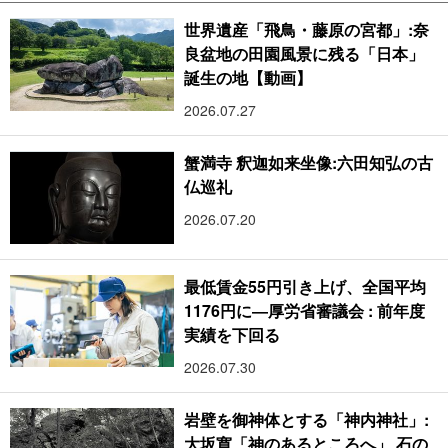
世界遺産「飛鳥・藤原の宮都」:奈
良盆地の田園風景に残る「日本」
誕生の地【動画】
2026.07.27
蟹満寺 釈迦如来坐像:六田知弘の古
仏巡礼
2026.07.20
最低賃金55円引き上げ、全国平均
1176円に―厚労省審議会 : 前年度
実績を下回る
2026.07.30
岩壁を御神体とする「神内神社」:
大坂寛「神のあるところへ」 石の