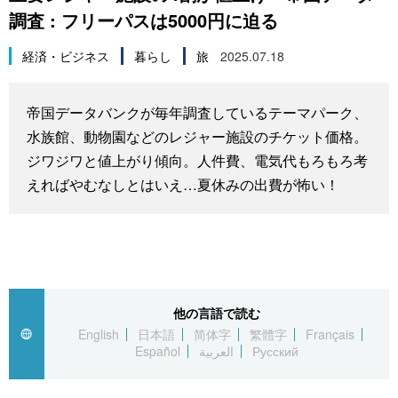
調査 : フリーパスは5000円に迫る
スポーツ・東京2020
文化
動画/Live
経済・ビジネス
暮らし
旅
2025.07.18
科学・技術
Books
帝国データバンクが毎年調査しているテーマパーク、
暮らし
Cinema
水族館、動物園などのレジャー施設のチケット価格。
ジワジワと値上がり傾向。人件費、電気代もろもろ考
スポーツ・東京2020
Topics
えればやむなしとはいえ…夏休みの出費が怖い！
Images
People
他の言語で読む
東京
English
日本語
简体字
繁體字
Français
Español
العربية
Русский
お知らせ