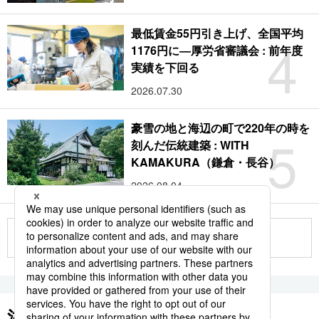
最低賃金55円引き上げ、全国平均
4
1176円に―厚労省審議会 : 前年度
実績を下回る
2026.07.30
豪雪の地と海辺の町で220年の時を
5
刻んだ伝統建築 : WITH
KAMAKURA（鎌倉・長谷）
2026.08.04
もっと見る
注目のキーワード