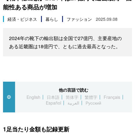
能性ある商品が増加
スポーツ・東京2020
文化
動画/Live
経済・ビジネス
暮らし
ファッション
2025.09.08
科学・技術
Books
2024年の靴下の輸出額は全国で27億円、主要産地の
暮らし
Cinema
ある近畿圏は18億円で、ともに過去最高となった。
スポーツ・東京2020
Topics
Images
他の言語で読む
People
English
日本語
简体字
繁體字
Français
Español
العربية
Русский
東京
1足当たり金額も記録更新
お知らせ