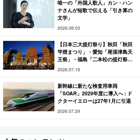
唯一の「外国人歌人」カン・ハン
ナさんが短歌で伝える「引き算の
文学」
2026.08.03
【日本三大提灯祭り】秋田「秋田
竿燈まつり」・愛知「尾張津島天
王祭」・福島「二本松の提灯祭
り」:おびただしい灯火が夜空を照
2026.07.18
らす光の祭典
新幹線に新たな検査用車両
「SOAR」2029年度に導入へ : ド
クターイエローは27年1月に引退
2026.07.29