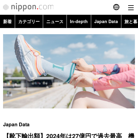
新着
カテゴリー
ニュース
In-depth
Japan Data
旅と暮
English
政治・外交
Topics
简体字
経済・ビジネス
Images
繁體字
カテゴリー
国際・海外
People
Français
政治・外交
ニュース
社会
東京
Español
経済・ビジネス
トップ
In-depth
文化
お知らせ
العربية
国際
アーカイブ
Japan Data
科学・技術
Русский
Japan Data
社会
旅と暮らし
暮らし
【靴下輸出額】2024年は27億円で過去最高 機