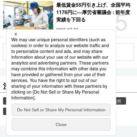
最低賃金55円引き上げ、全国平均
5
1176円に―厚労省審議会 : 前年度
実績を下回る
2026.07.30
もっと見る
注目のキーワード
共同通信ニュース
気象・災害
災害
避難所
自然災害
観光
気象庁
旅