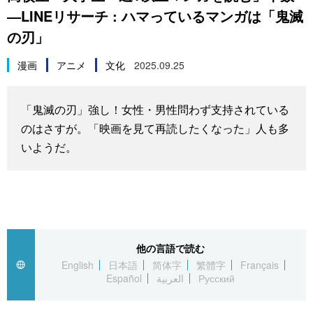
―LINEリサーチ : ハマっているマンガは「鬼滅
スポーツ・東京2020
文化
動画/Live
の刃」
科学・技術
Books
漫画
アニメ
文化
2025.09.25
暮らし
Cinema
「鬼滅の刃」強し！女性・男性問わず支持されている
のはさすが。「映画を見て再読したくなった」人も多
スポーツ・東京2020
Topics
いようだ。
Images
People
他の言語で読む
東京
English
日本語
简体字
繁體字
Français
Español
العربية
Русский
お知らせ