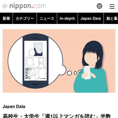
新着
カテゴリー
ニュース
In-depth
Japan Data
旅と暮
English
政治・外交
Topics
简体字
経済・ビジネス
Images
繁體字
カテゴリー
国際・海外
People
Français
政治・外交
ニュース
社会
東京
Español
経済・ビジネス
トップ
In-depth
文化
お知らせ
العربية
国際
アーカイブ
Japan Data
科学・技術
Русский
Japan Data
社会
旅と暮らし
暮らし
高校生・大学生「週1以上マンガを読む」半数