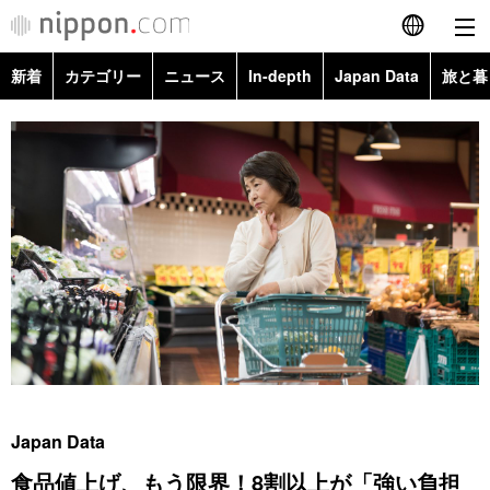
新着
カテゴリー
ニュース
In-depth
Japan Data
旅と暮
English
政治・外交
Topics
简体字
経済・ビジネス
Images
繁體字
カテゴリー
国際・海外
People
Français
政治・外交
ニュース
社会
東京
Español
経済・ビジネス
トップ
In-depth
文化
お知らせ
العربية
国際
アーカイブ
Japan Data
科学・技術
Русский
Japan Data
社会
旅と暮らし
暮らし
食品値上げ、もう限界！8割以上が「強い負担