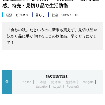
感」特売・見切り品で生活防衛
スポーツ・東京2020
文化
動画/Live
経済・ビジネス
暮らし
社会
2025.10.10
科学・技術
Books
「食欲の秋」だというのに新米も買えず、見切り品や
暮らし
Cinema
訳あり品に手が伸びる…この物価高、早くどうにかし
て！
スポーツ・東京2020
Topics
Images
People
他の言語で読む
English
日本語
简体字
繁體字
Français
Español
العربية
Русский
東京
お知らせ