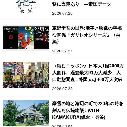
務に支障あり」―帝国データ
2026.07.20
東野圭吾の世界:活字と映像の幸福
な関係『ガリレオシリーズ』〈再
掲〉
2026.07.27
〈縮むニッポン〉日本人1億2000万
人割れ、過去最大91万人減少―人
口動態調査 : 外国人は400万人突破
2026.07.29
豪雪の地と海辺の町で220年の時を
刻んだ伝統建築 : WITH
KAMAKURA(鎌倉・長谷)
2026.08.04