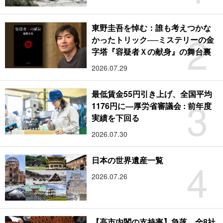
東野圭吾を悼む：誰も考えつかな
2
かったトリック──ミステリーの金
字塔『容疑者Ｘの献身』の舞台裏
2026.07.29
最低賃金55円引き上げ、全国平均
3
1176円に―厚労省審議会 : 前年度
実績を下回る
2026.07.30
4
日本の世界遺産一覧
2026.07.26
【高市内閣の支持率】急落、全8社