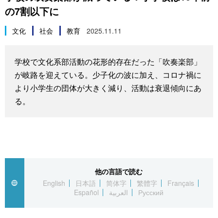
の7割以下に
スポーツ・東京2020
文化
動画/Live
文化
社会
教育
2025.11.11
科学・技術
Books
学校で文化系部活動の花形的存在だった「吹奏楽部」
暮らし
Cinema
が岐路を迎えている。少子化の波に加え、コロナ禍に
より小学生の団体が大きく減り、活動は衰退傾向にあ
スポーツ・東京2020
Topics
る。
Images
People
他の言語で読む
東京
English
日本語
简体字
繁體字
Français
Español
العربية
Русский
お知らせ