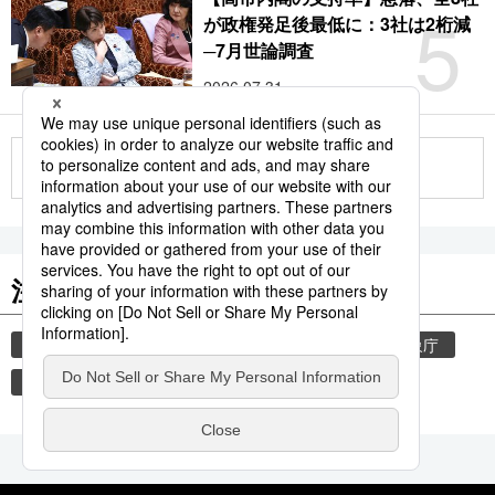
5
が政権発足後最低に：3社は2桁減
─7月世論調査
2026.07.31
もっと見る
注目のキーワード
共同通信ニュース
気象・災害
災害
気象庁
地震
津波
熊本
熊本地震
観光