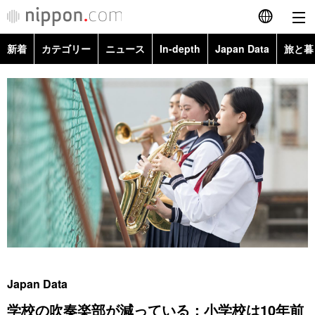
新着
カテゴリー
ニュース
In-depth
Japan Data
旅と暮
English
政治・外交
Topics
简体字
経済・ビジネス
Images
繁體字
カテゴリー
国際・海外
People
Français
政治・外交
ニュース
社会
東京
Español
経済・ビジネス
トップ
In-depth
文化
お知らせ
العربية
国際
アーカイブ
Japan Data
科学・技術
Русский
Japan Data
社会
旅と暮らし
暮らし
学校の吹奏楽部が減っている：小学校は10年前