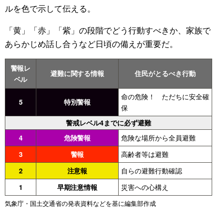
ルを色で示して伝える。
「黄」「赤」「紫」の段階でどう行動すべきか、家族で
あらかじめ話し合うなど日頃の備えが重要だ。
警報レ
避難に関する情報
住民がとるべき行動
ベル
命の危険！ ただちに安全確
5
特別警報
保
警戒レベル4までに必ず避難
4
危険警報
危険な場所から全員避難
3
警報
高齢者等は避難
2
注意報
自らの避難行動確認
1
早期注意情報
災害への心構え
気象庁・国土交通省の発表資料などを基に編集部作成