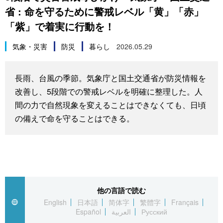
省 : 命を守るために警戒レベル「黄」「赤」
スポーツ・東京2020
文化
動画/Live
「紫」で着実に行動を！
科学・技術
Books
気象・災害
防災
暮らし
2026.05.29
暮らし
Cinema
長雨、台風の季節。気象庁と国土交通省が防災情報を
改善し、5段階での警戒レベルを明確に整理した。人
スポーツ・東京2020
Topics
間の力で自然現象を変えることはできなくても、日頃
の備えで命を守ることはできる。
Images
People
東京
他の言語で読む
English
日本語
简体字
繁體字
Français
Español
العربية
Русский
お知らせ