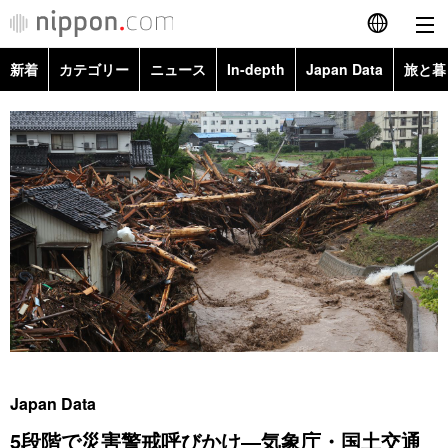
新着
カテゴリー
ニュース
In-depth
Japan Data
旅と暮
English
政治・外交
Topics
简体字
経済・ビジネス
Images
繁體字
カテゴリー
国際・海外
People
Français
政治・外交
ニュース
社会
東京
Español
経済・ビジネス
トップ
In-depth
文化
お知らせ
العربية
国際
アーカイブ
Japan Data
科学・技術
Русский
Japan Data
社会
旅と暮らし
暮らし
5段階で災害警戒呼びかけ―気象庁・国土交通