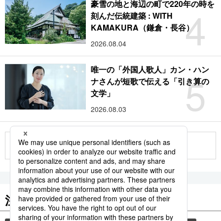
豪雪の地と海辺の町で220年の時を
4
刻んだ伝統建築 : WITH
KAMAKURA（鎌倉・長谷）
2026.08.04
唯一の「外国人歌人」カン・ハン
5
ナさんが短歌で伝える「引き算の
文学」
2026.08.03
もっと見る
注目のキーワード